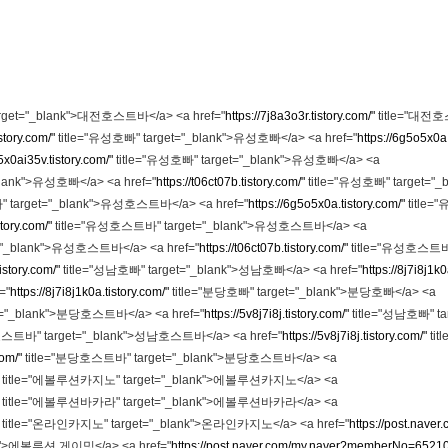
get="_blank">대전호스트바</a> <a href="
https://7j8a3o3r.tistory.com/"
title="대전
story.com/"
title="유성호빠" target="_blank">유성호빠</a> <a href="
https://6g5o5x0a.
/5x0ai35v.tistory.com/"
title="유성호빠" target="_blank">유성호빠</a> <a
blank">유성호빠</a> <a href="
https://t06ct07b.tistory.com/"
title="유성호빠" target=
 target="_blank">유성호스트바</a> <a href="
https://6g5o5x0a.tistory.com/"
title
story.com/"
title="유성호스트바" target="_blank">유성호스트바</a> <a
"_blank">유성호스트바</a> <a href="
https://t06ct07b.tistory.com/"
title="유성호스트
tistory.com/"
title="성남호빠" target="_blank">성남호빠</a> <a href="
https://8j7i8j1k0
="
https://8j7i8j1k0a.tistory.com/"
title="분당호빠" target="_blank">분당호빠</a> <a
="_blank">분당호스트바</a> <a href="
https://5v8j7i8j.tistory.com/"
title="성남호빠" tar
호스트바" target="_blank">성남호스트바</a> <a href="
https://5v8j7i8j.tistory.com/"
ti
com/"
title="분당호스트바" target="_blank">분당호스트바</a> <a
title="에볼루션카지노" target="_blank">에볼루션카지노</a> <a
title="에볼루션바카라" target="_blank">에볼루션바카라</a> <a
title="온라인카지노" target="_blank">온라인카지노</a> <a href="
https://post.naver
k">에볼루션 게이밍</a> <a href="
https://post.naver.com/my.naver?memberNo=6521