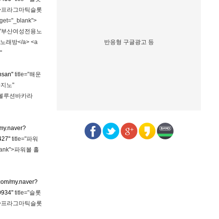
ank">프라그마틱슬롯
et="_blank">
le="부산여성전용노
반응형 구글광고 등
노래방</a> <a
"
nsan"
title="해운
카지노"
">에볼루션바카라
/my.naver?
427"
title="파워
blank">파워볼 홀
.com/my.naver?
0934"
title="슬롯
ank">프라그마틱슬롯