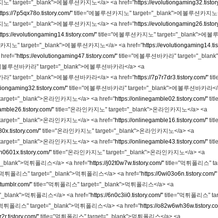
노" target="_blank">에볼루션카지노</a> <a href="
https://evolutiongaming32.tistor
ttps://7p5qx78o.tistory.com/"
title="에볼루션카지노" target="_blank">에볼루션카지노<
노" target="_blank">에볼루션카지노</a> <a href="
https://evolutiongaming26.tistor
ttps://evolutiongaming14.tistory.com/"
title="에볼루션카지노" target="_blank">에
카지노" target="_blank">에볼루션카지노</a> <a href="
https://evolutiongaming14.tis
ref="
https://evolutiongaming47.tistory.com/"
title="에볼루션바카라" target="_bl
="에볼루션바카라" target="_blank">에볼루션바카라</a> <a
라" target="_blank">에볼루션바카라</a> <a href="
https://7p7r7dr3.tistory.com/"
ti
utiongaming32.tistory.com/"
title="에볼루션바카라" target="_blank">에볼루션바카라</
arget="_blank">온라인카지노</a> <a href="
https://onlinegamble02.tistory.com/"
ti
amble26.tistory.com/"
title="온라인카지노" target="_blank">온라인카지노</a> <a
arget="_blank">온라인카지노</a> <a href="
https://onlinegamble16.tistory.com/"
ti
80x.tistory.com/"
title="온라인카지노" target="_blank">온라인카지노</a> <a
arget="_blank">온라인카지노</a> <a href="
https://onlinegamble43.tistory.com/"
ti
jn0601x.tistory.com/"
title="온라인카지노" target="_blank">온라인카지노</a> <a
"_blank">먹튀폴리스</a> <a href="
https://j02t0w7w.tistory.com/"
title="먹튀폴리스" tar
="먹튀폴리스" target="_blank">먹튀폴리스</a> <a href="
https://0wi03o6n.tistory.com/"
.tumblr.com/"
title="먹튀폴리스" target="_blank">먹튀폴리스</a> <a
"_blank">먹튀폴리스</a> <a href="
https://6n0c3ii0.tistory.com/"
title="먹튀폴리스" tar
="먹튀폴리스" target="_blank">먹튀폴리스</a> <a href="
https://o82w6wh36w.tistory.c
2r.tistory.com/"
title="먹튀폴리스" target="_blank">먹튀폴리스</a> <a