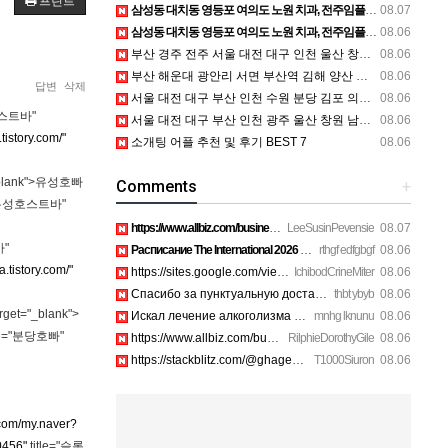
프린트
삼성동 대치동 영등포 여의도 노원 치과, 전주임플란트 대구정형외과 광주피부과 정보
08.07
삼성동 대치동 영등포 여의도 노원 치과, 전주임플란트 대구정형외과 광주피부과 정보
08.06
부산 경주 전주 서울 대전 대구 인천 울산 창원 양산 포항 천안 평택 용인 고양 성남 수원 일수, 미용학원, 가족사진, 점집, 한복대여, 독학재수학원, 재회부적 정보
08.06
부산 해운대 광안리 서면 부산역 김해 양산 울산 등 경남 출장마사지 전지역 안마 가능
08.06
답변
삭제
서울 대전 대구 부산 인천 수원 분당 김포 의정부 일산 청주 파주 하남 광주 구미 군포 부천 양산 창원 등 전국 흥신소 탐정사무소 정보
08.06
호스트바"
서울 대전 대구 부산 인천 광주 울산 창원 남양주 이혼전문변호사 정보
08.06
tistory.com/"
소개팅 어플 추천 및 후기 BEST 7
08.06
"_blank">유성호빠
Comments
+
="유성호스트바"
https://www.allbiz.com/business/mcafee-inc_172c https://site…
LeeSusinPevensie
08.07
바"
Расписание The International 2026 уже добавил себе в календа…
rthgf edfgbgf
08.06
a.tistory.com/"
https://sites.google.com/view/norton-customer-care-hel956a/h…
IchibodCrineMiter
08.06
Спасибо за пунктуальную доставку, термоупаковка спасла ситуа…
thbt ybyb
08.06
get="_blank">
Искал лечение алкоголизма Санкт-Петербург для друга, врачи с…
mnhg lknunu
08.06
tle="분당호빠"
https://www.allbiz.com/business/mcafee-inc_172c https://stac…
RilphieDorothyGile
08.06
https://stackblitz.com/@ghagenes74/collections/l-888-754-6oo…
T1000Siuron
08.06
.com/my.naver?
0456"
title="슬롯