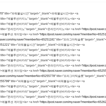
70"
title="파워볼실시간" target="_blank">파워볼실시간</a> <a
title="에볼루션카지노" target="_blank">에볼루션카지노</a> <a
title="에볼루션바카라" target="_blank">에볼루션바카라</a> <a
title="온라인카지노" target="_blank">온라인카지노</a> <a href="
https://post.naver
k">에볼루션 게이밍</a> <a href="
https://post.naver.com/my.naver?memberNo=6525
t.naver.com/my.naver?memberNo=65251181"
title="프라그마틱슬롯" target="_bl
5251221"
title="파워볼실시간" target="_blank">파워볼실시간</a> <a
title="에볼루션바카라" target="_blank">에볼루션바카라</a> <a
title="에볼루션카지노" target="_blank">에볼루션카지노</a> <a
title="에볼루션바카라" target="_blank">에볼루션바카라</a> <a
title="온라인카지노" target="_blank">온라인카지노</a> <a href="
https://post.naver
k">에볼루션 게이밍</a> <a href="
https://post.naver.com/my.naver?memberNo=6525
t.naver.com/my.naver?memberNo=65255778"
title="프라그마틱슬롯" target="_bl
5255799"
title="파워볼실시간" target="_blank">파워볼실시간</a> <a
title="에볼루션카지노" target="_blank">에볼루션카지노</a> <a
title="에볼루션바카라" target="_blank">에볼루션바카라</a> <a
title="온라인카지노" target="_blank">온라인카지노</a> <a href="
https://post.naver
k">에볼루션 게이밍</a> <a href="
https://post.naver.com/my.naver?memberNo=6526