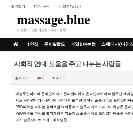
즐겨찾기
RSS 구독
08월 07일(금)
massage.blue
세상을 바꾸는 작은힘 - 마사지블루
1인샵
두피&탈모
네일&속눈썹
스웨디시(다인샵
사회적 연대: 도움을 주고 나누는 사람들
마사카
7
4,213
에볼루션바카라
온라인카지노
온라인바카라
온라인바카라
에볼루션 게이
지노
온라인바카라
온라인바카라
에볼루션 게이밍
슬롯사이트
프라그마틱
PBG파워볼
파워볼 홀짝게임
먹튀폴리스
슬롯사이트
프라그마틱슬롯
온라
PBG파워볼
파워볼 홀짝게임
먹튀폴리스
슬롯사이트
프라그마틱슬롯
온라
리스
슬롯사이트
프라그마틱슬롯