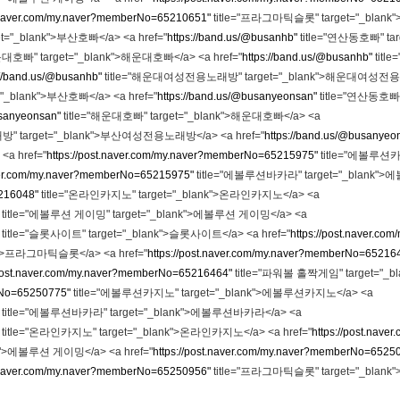
t.naver.com/my.naver?memberNo=65210651"
title="프라그마틱슬롯" target="_bl
et="_blank">부산호빠</a> <a href="
https://band.us/@busanhb"
title="연산동호빠" targ
운대호빠" target="_blank">해운대호빠</a> <a href="
https://band.us/@busanhb"
tit
://band.us/@busanhb"
title="해운대여성전용노래방" target="_blank">해운대여성전용
="_blank">부산호빠</a> <a href="
https://band.us/@busanyeonsan"
title="연산동호빠
usanyeonsan"
title="해운대호빠" target="_blank">해운대호빠</a> <a
 target="_blank">부산여성전용노래방</a> <a href="
https://band.us/@busanyeo
 href="
https://post.naver.com/my.naver?memberNo=65215975"
title="에볼루션
aver.com/my.naver?memberNo=65215975"
title="에볼루션바카라" target="_blank
5216048"
title="온라인카지노" target="_blank">온라인카지노</a> <a
title="에볼루션 게이밍" target="_blank">에볼루션 게이밍</a> <a
title="슬롯사이트" target="_blank">슬롯사이트</a> <a href="
https://post.naver.com
k">프라그마틱슬롯</a> <a href="
https://post.naver.com/my.naver?memberNo=65216
/post.naver.com/my.naver?memberNo=65216464"
title="파워볼 홀짝게임" target="_
rNo=65250775"
title="에볼루션카지노" target="_blank">에볼루션카지노</a> <a
title="에볼루션바카라" target="_blank">에볼루션바카라</a> <a
title="온라인카지노" target="_blank">온라인카지노</a> <a href="
https://post.naver
k">에볼루션 게이밍</a> <a href="
https://post.naver.com/my.naver?memberNo=6525
t.naver.com/my.naver?memberNo=65250956"
title="프라그마틱슬롯" target="_bl