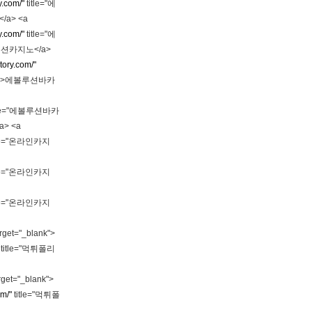
y.com/"
title="에
/a> <a
y.com/"
title="에
볼루션카지노</a>
tory.com/"
ank">에볼루션바카
tle="에볼루션바카
a> <a
tle="온라인카지
tle="온라인카지
tle="온라인카지
get="_blank">
title="먹튀폴리
get="_blank">
om/"
title="먹튀폴