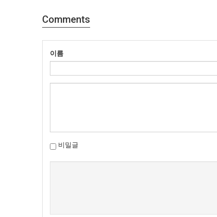
Comments
이름
비밀글