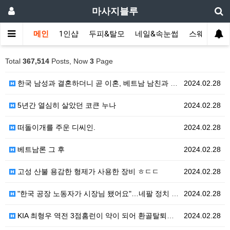
마사지블루
메인
1인샵
두피&탈모
네일&속눈썹
스웨디시(다
Total
367,514
Posts, Now
3
Page
한국 남성과 결혼하더니 곧 이혼, 베트남 남친과 재혼?…
2024.02.28
5년간 열심히 살았던 코큰 누나
2024.02.28
떠돌이개를 주운 디씨인.
2024.02.28
베트남론 그 후
2024.02.28
고성 산불 용감한 형제가 사용한 장비 ㅎㄷㄷ
2024.02.28
"한국 공장 노동자가 시장님 됐어요"…네팔 정치 한류 …
2024.02.28
KIA 최형우 역전 3점홈런이 약이 되어 환골탈퇴하길.…
2024.02.28