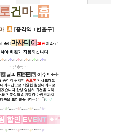
로
건
마
_
휴
마
_
휴
[
종각역 1번출구
]
마
사
데
이
 꼭!!
회원
이라고
셔야 회원가
적용되십니다.
-
✣
-
∞
-
✣
-
∞
-
✣
-
∞
-
✣
-
∞
-
✣
-
∞
-
✣
∞
·​​··:*✼*:···
강
사
님의
교
육
과
정
이수!! ✣
✣
? 종각역 위치한
종로휴
인사드려요
품테라피
샵으로 시원한
힐링테라피로
시겠습니다 항상 열심히 최선을 다해
어와 전문실력 & 친절한 마인드까지
 행복을
드리겠습니다~
(
*
˘ ³˘)
♡♡
≡
≡
*
❋
*
≡
≡
≡
*
❋
*
≡
≡
≡
*
❋
*
≡
≡
≡
*
❋
*
원
할
인
E
V
E
N
T
✦
*
°
≡
≡
*
❋
*
≡
≡
≡
*
❋
*
≡
≡
≡
*
❋
*
≡
≡
≡
*
❋
*