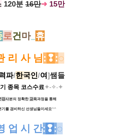
스
120분
16만
➜
15만
종
로
건
마
_
휴
관 리 사 님
:
❢
:
◌
력파
/
한
국
인
/
여
]
쌤들
기 종목 코스수료
✦-
✧-
✦
문
강
사
분의 정확한
교
육
과정을 통해
본기를 겸비하신 선생님들이세요
^^
영 업 시 간
:
❢
:
◌