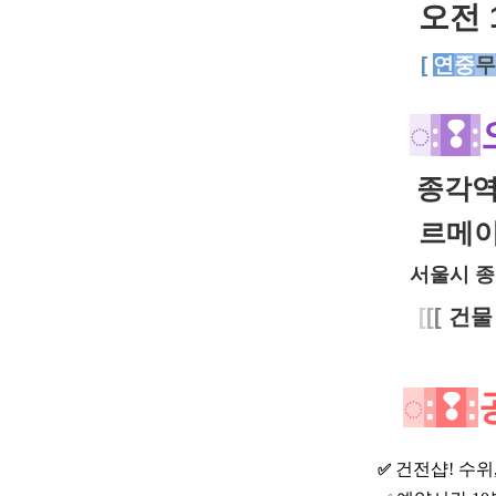
오전 
[
연
중
무
◌
:
❢
:
종각
르메이
서울시 종
[
[
[
건물
◌
:
❢
:
건전샵
! 수
✅