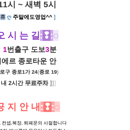
11시 ~ 새벽 5시
휴
ღ
주말에도영업^^
]
오 시 는 길
:
❢
:
◌
역
1
번출구 도보
3
분
에르 종로타운 안
로구 종로1가 24
(
종로 19
)
 내 2시간
무료주차
]
]
]
공 지 안 내
:
❢
:
◌
위, 컨셉,복장, 퇴폐문의 사절합니다