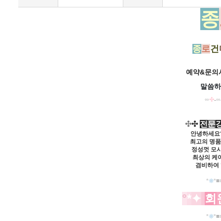
종
종
로
건
예약&문의시
말씀하
∞
✣
-
∞
✣
✣
전
문
안녕하세요
최고의 명
정성껏 모
최상의 케
겸비하여
*
❋
*
≡
°
*
✦
회
*
❋
*
≡