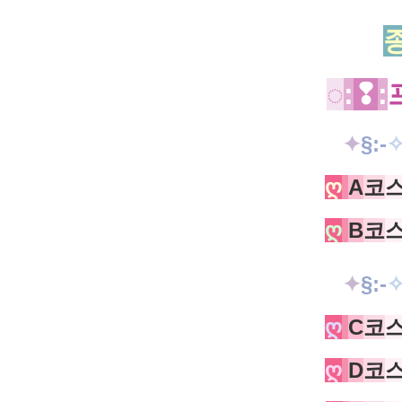
◌
:
❢
:
✦
§:
-
ღ
A
코
ღ
B
코
✦
§:
-
ღ
C
코
ღ
D
코