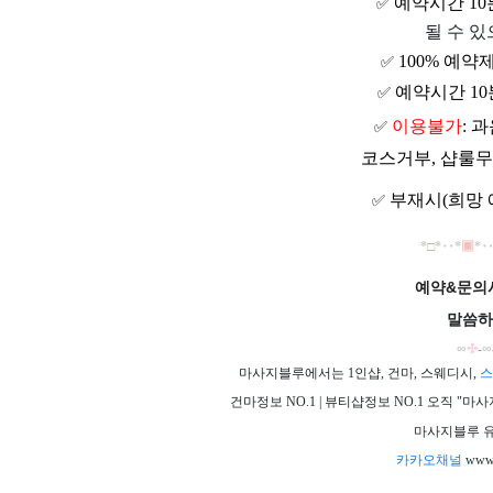
예약시간 1
✅
될 수 있
100% 예약
✅
예약시간 10
✅
이용불가
: 
✅
코스거부, 샵룰무
부재시(희망 
✅
*
□
*
‥
*
▣
*
‥
예약&문의시
말씀하
∞
✣
-
∞
마사지블루에서는 1인샵, 건마, 스웨디시,
스
건마정보 NO.1 | 뷰티샵정보 NO.1 오직 
마사지블루 유
카카오채널
www.