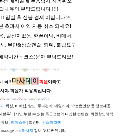
0분전 예비콜에 무응답시 자동취소
으니 유의 부탁드립니다 !!!!
제!! 입실 후 선불 결제 이십니다^^
분 초과시 예약 자동 취소 되세요!
과음, 발신자없음, 핸폰아님, 비매너,
시, 무단&상습캔슬, 퇴폐, 불법요구
예약시간 + 코스)문자 부탁드려요!
*
□
*
‥
*
▣
*
‥
*
▣
*
‥*
□
*
‥*
▣
*
‥
*
□
*
마
사
데
이
 꼭!!
회원
이라고
셔야 회원가
적용되십니다.
-
✣
-
∞
-
✣
-
∞
-
✣
-
∞
-
✣
-
∞
-
✣
-
∞
-
✣
∞
파
, 왁싱, 바버샵, 탈모, 두피관리, 네일케어, 속눈썹연장 등 정보제공
"마사지블루"에서만 누릴 수 있는 특급정보와 다양한 컨텐츠! 회원할인혜택
튜브 |
페이스북
| 트위터 |
인스타그램
massage.blue
마사지
정보 NO.1커뮤니티