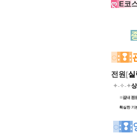
ღ
E
코
◌
:
❢
:
전원
[
실
✦-✧-✦
상
※
샵
내
전
확실한 기
◌
:
❢
: