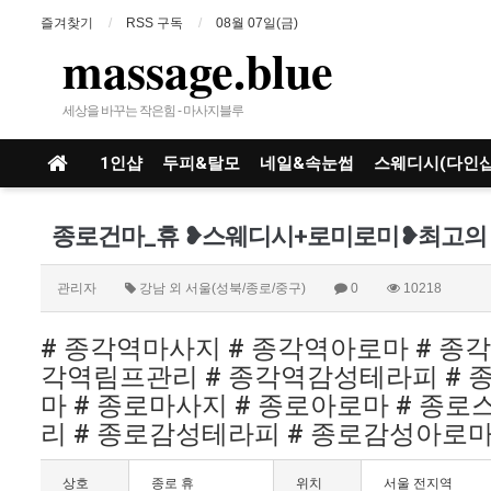
즐겨찾기
RSS 구독
08월 07일(금)
massage.blue
세상을 바꾸는 작은힘 - 마사지블루
1인샵
두피&탈모
네일&속눈썹
스웨디시(다인샵
관리자
강남 외 서울(성북/종로/중구)
0
10218
# 종각역마사지 # 종각역아로마 # 종
각역림프관리 # 종각역감성테라피 # 
마 # 종로마사지 # 종로아로마 # 종로
리 # 종로감성테라피 # 종로감성아로마
상호
종로 휴
위치
서울 전지역