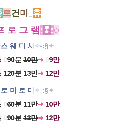
종
로
건
마
_
휴
프 로 그 램
:
❢
:
◌
✧
스 웨 디 시
✧
-:
§
✦
스
0
90분
10만
➜
0
9만
스
120분
13만
➜
12만
✧
로 미 로 미
✧
-:
§
✦
스
0
60분
11만
➜
10만
스
0
90분
13만
➜
12만