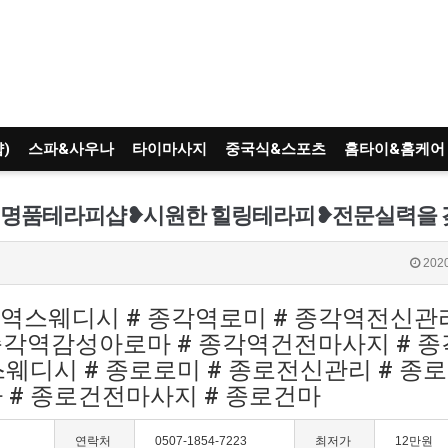
)
스파&사우나
타이마사지
중국식&스포츠
홈타이&홈케어
2020
각역스웨디시 # 종각역로미 # 종각역전신관리
종각역감성아로마 # 종각역건전마사지 # 
스웨디시 # 종로로미 # 종로전신관리 # 종
 # 종로건전마사지 # 종로건마
연락처
0507-1854-7223
최저가
12만원