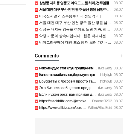
삼성동 대치동 영등포 여의도 노원 치과, 전주임플란트 대구정형외과 광주피부과 정보
08.07
서울 대전 대구 부산 인천 광주 울산 창원 남양주 이혼전문변호사 정보
08.07
미국산시알.리스복용후기 - [ 성인약국 ]
08.07
서울 대전 대구 부산 인천 광주 울산 창원 남양주 이혼전문변호사 정보
08.07
삼성동 대치동 영등포 여의도 노원 치과, 전주임플란트 대구정형외과 광주피부과 정보
08.07
악당 가문의 상속녀입니다 - 웹툰 백과사전
08.07
비아그라구매에 대한 포스팅 더 보러 가기 - 비아센터
08.07
Comments
+
Рекомендую этот клуб предпринимателей Санкт-Петербург всем в…
rfvcs werty
08.07
Качество стабильное, берем уже третий раз на планерки. https…
thbt ybyb
08.07
Брускетты с лососем просто тают во рту, рекомендую. https://…
thbt ybyb
08.07
Это бизнес сообщество предпринимателей в Санкт-Петербурге эк…
rfvcs werty
08.07
Если нужен рост, вам прямая дорога в этот клуб предпринимате…
rfvcs werty
08.07
https://stackblitz.com/@cockerhanstartup/collections/1-888-7…
FrozoneR2D2
08.07
https://www.allbiz.com/business/mcafee-inc_172c https://site…
WilliimWilliceBeist
08.07