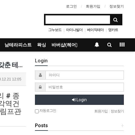
로그인
회원가입
정보찾기
그누보드
아미나빌더
베이직테마
영카트
|
|
|
남테라피스트
왁싱
바버샵(헤어)
Login
종로건마_휴 ❥스웨디시+로미로미❥최고의 명품테라피샵❥시원한 힐링테라피❥전문실력을 갖춘 테라피스트의 최상의 케어❥ 종각역건마_휴
.12.21 12:05
 # 종
Login
종각역건
로림프관
자동로그인
회원가입
|
정보찾기
Posts
+