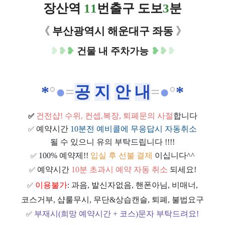
장산역
11
번출구 도보
3
분
《
부산광역시 해운대구 좌동
》
❥
❥
❥
건물 내 주차가능
❥
❥
❥
*
​°
●
=
공
지
안
내
=
●
°
*
건전샵
! 수위, 컨셉,복장, 퇴폐문의 사절
합니다
✅
예약시간
10분전 예비콜에 무응답시 자동취소
✅
될 수 있으니 유의 부탁드립니다 !!!!
100% 예약제!!
입실 후 선불 결제
이십니다^^
✅
예약시간
10분 초과시 예약 자동 취소
되세요!
✅
이용불가
: 과음, 발신자없음, 핸폰아님, 비매너,
✅
코스거부, 샵룰무시, 무단&상습캔슬, 퇴폐, 불법요구
부재시(희망 예약시간 + 코스)문자 부탁드려요!
✅