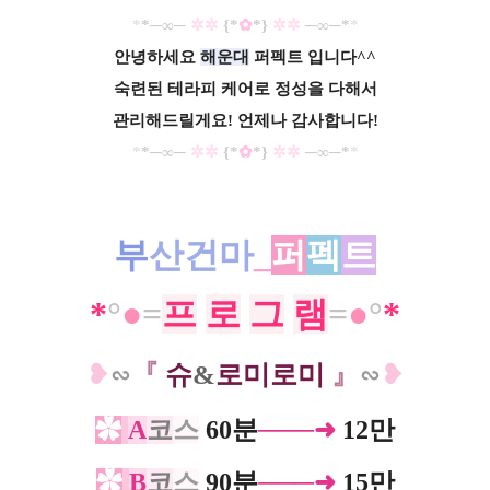
*
​*─∞─
✲✲
{*
✿
*}
✲✲
─∞─*
​*
안녕하세요
해운대
퍼펙트 입니다^^
숙련된 테라피 케어로 정성
을 다해서
관리해드릴게요! 언제나 감사합니다!
*
​*─∞─
✲✲
{*
✿
*}
✲✲
─∞─*
​*
부
산건마
_
퍼
펙
트
*
°
●
=
프
로
그
램
=
●
°
*
❥
∽
『
슈
&
로미로미
』
∽
❥
✿
A
코
스
60분
───➜
12만
✿
B
코
스
90분
───➜
15만