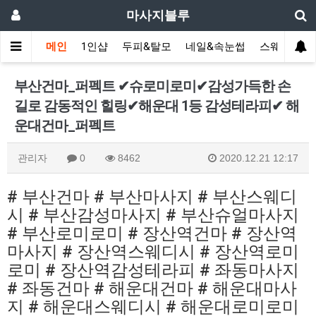
마사지블루
메인
1인샵
두피&탈모
네일&속눈썹
스웨디시(다
부산건마_퍼펙트 ✔슈로미로미✔감성가득한 손
길로 감동적인 힐링✔해운대 1등 감성테라피✔ 해
운대건마_퍼펙트
관리자
0
8462
2020.12.21 12:17
# 부산건마 # 부산마사지 # 부산스웨디
시 # 부산감성마사지 # 부산슈얼마사지
# 부산로미로미 # 장산역건마 # 장산역
마사지 # 장산역스웨디시 # 장산역로미
로미 # 장산역감성테라피 # 좌동마사지
# 좌동건마 # 해운대건마 # 해운대마사
지 # 해운대스웨디시 # 해운대로미로미