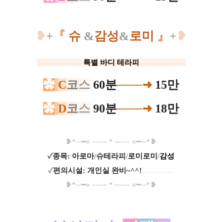
❥
+
『
슈
&
감성
&
로미
』
+
❥
ㅡㅡㅡㅡㅡㅡ​
특별 바디 테라피
ㅡㅡㅡㅡㅡㅡ.
✿
C
코
스
60분
───➜
15만
✿
D
코
스
90분
───➜
18만
❥*─━≡ ──~ * ~── ≡━─*❥
✓
종목: 아로마
/
슈테라피
/
로미로미
/
감성
✓
편의시설: 개인실 완비~^^!
ㅡㅡㅡㅡㅡ
❥*─━≡ ──~ * ~── ≡━─*❥