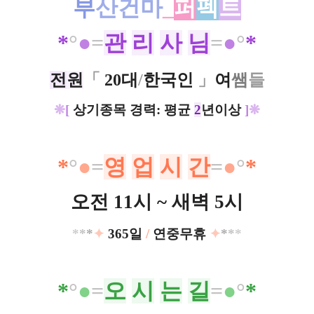
부
산건마
_
퍼
펙
트
*
​°
●
=
관
리
사
님
=
●
°
*
전
원
「
20대
/
한국인
」
여
쌤
들
❋
[
상기종목 경력: 평균
2
년이상
]
❋
*
​°
●
=
영
업
시
간
=
●
°
*
오전 11시 ~ 새벽 5시
*
*
*
✦
365일
/
연중무휴
✦
*
*
*
*
°
●
=
오
시
는
길
=
●
°
*