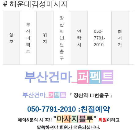
# 해운대감성마사지
장
부
산
산
역
연
050-
최
1
상
위
퍼
11
락
7791-
저
호
치
펙
번
처
2010
가
트
출
구
부
산건마
_
퍼
펙
트
부
산건마
_
퍼
펙
트
『
장산역 11번출구
』
050-7791-2010
:친절예약
"
마
사
지
블
루
"
예약&문의 시 꼭!!
회원
이라고
말씀하셔야 회원가
적용되십니다.