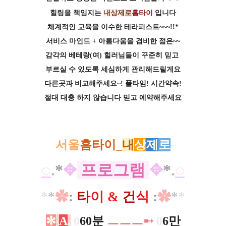
힐링을 책임지는
내상제로
홈타이
입니다
체계적인 교육을 이수한 테라피스트~~~!!*
서비스 마인드 + 아름다움을 겸비한 젊은~~
감각의 베테랑(여) 힐러님들이 꾸준히 믿고
부르실 수 있도록 세심하게 관리해드릴게요
다른곳과 비교해주세요~! 풀타임! 시간약속!
절대 대충 하지 않습니다 믿고 예약해주세요
서울
홈타이
_
내
상
제
로
◌
.
*​
✥
프로그램
✥
*
.
◌
*
*
✿
:
타
이 &
건
식
:
✿
*
*
✻
A
.
0
60분
ㅡ
ㅡ
ㅡ
➸
0
6만