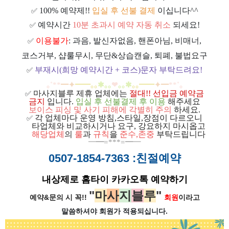
100% 예약제!!
입실 후 선불 결제
이십니다^^
✅
예약시간
10분 초과시 예약 자동 취소
되세요!
✅
이용불가
: 과음, 발신자없음, 핸폰아님, 비매너,
✅
코스거부, 샵룰무시, 무단&상습캔슬, 퇴폐, 불법요구
부재시(희망 예약시간 + 코스)문자 부탁드려요!
✅
｡
˚
**
━
✦
━
━
｡｡
✱｡｡
❤
｡｡
✱
｡｡
━
━
✦
━
**
˚
｡
마사지블루 제휴 업체에는
절대!! 선입금 예약금
✅
금지
입니다.
입실 후 선불결제 후 이용
해주세요
보이스 피싱 및 사기 피해에 각별히 주의
하세요.
각 업체마다 운영 방침,스타일,장점이 다르오니
✅
ㅡ
타업체와 비교하시거나 요구, 강요하지 마시옵고
ㅡ
해당업체
의
룰
과
규칙
을
준
수
,
존중
부탁드립니다
━
━=***=━
━
0507-1854-7363
:친절예약
내상제로 홈타이 카카오톡 예약하기
"
마
사
지
블
루
"
예약&문의 시 꼭!!
회원
이라고
말씀하셔야 회원가
적용되십니다.