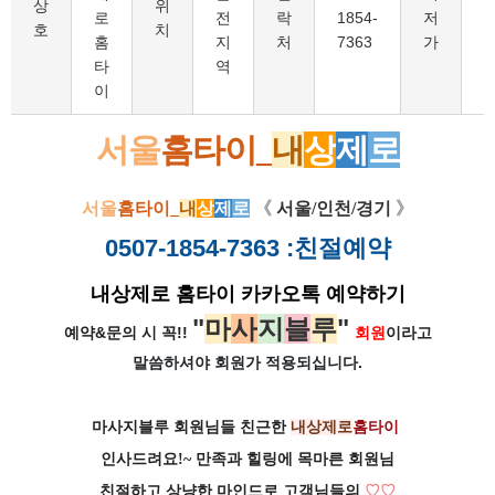
상
위
로
전
락
1854-
저
호
치
홈
지
처
7363
가
타
역
이
서울
홈타이
_
내
상
제
로
서울
홈타이
_
내
상
제
로
《
서울/인천/경기
》
0507-1854-7363
:친절예약
내상제로 홈타이 카카오톡 예약하기
"
마
사
지
블
루
"
예약&문의 시 꼭!!
회원
이라고
말씀하셔야 회원가
적용되십니다.
마사지블루 회원님들 친근한
내상제로
홈타이
인사드려요!~ 만족과 힐링에 목마른 회원님
친절하고 상냥한 마인드로 고객님들의
♡
♡