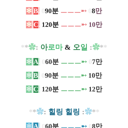
✻
B
.
0
90분
ㅡ
ㅡ
ㅡ
➸
0
8
만
✻
C
.
120분
ㅡ
ㅡ
ㅡ
➸
10만
*
*
✿
:
아
로마
&
오
일
:
✿
*
*
✻
A
.
0
60분
ㅡ
ㅡ
ㅡ
➸
0
7만
✻
B
.
0
90분
ㅡ
ㅡ
ㅡ
➸
10만
✻
C
.
120분
ㅡ
ㅡ
ㅡ
➸
12만
*
*
✿
:
힐링 힐링
:
✿
*
*
✻
A
.
0
60분
ㅡㅡㅡ
➸
0
8만