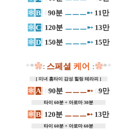
✻
B
.
0
90
분
ㅡㅡㅡ
➸
11만
✻
C
.
120분
ㅡㅡㅡ
➸
13만
✻
D
.
150분
ㅡㅡㅡ
➸
15만
*
*
✿
:
스페셜
케어
:
✿
*
*
[ 미녀 홈타이 감성 힐링 테라피 ]
✻
A
.
0
90분
ㅡ
ㅡ
ㅡ
➸
0
9만
타이 60분 + 아로마 30분
✻
B
.
120분
ㅡ
ㅡ
ㅡ
➸
13만
타이 60분 + 아로마 60분