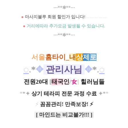
​···​**✻**···
●
마사지블루 회원 할인가 입니다!
ㅡ
ㅡ
ㅡ
ㅡ
ㅡ
●
거리에따라 추가요금 발생될 수 있습니다.
​···​**✻**···
서울
홈타이
_
내
상
제
로
◌
.
*
✥
관리사님
✥
*
.
◌
전원20대
[
태
국
인
/
女
]
힐러님들
*
*
✦
상기 테라피 전문 과정 수료
✦
*
*
⚡
꼼꼼관리! 만족보장!
⚡
[ 마인드는 비교불가!!! ]