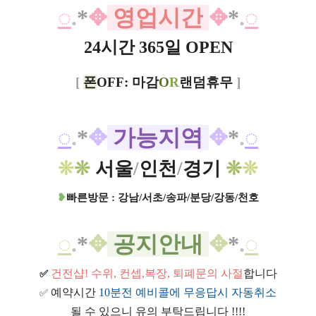
◌
.
*
✥
영업시간
✥
*
.
◌
24시간 365일 OPEN
[
폰
OFF: 마감
O
R
랜덤휴무
]
◌
.
*
✥
가능지역
✥
*
.
◌
❊
❊
서울
/
인천
/
경기
❊
❊
❥
빠른방문 : 강남/서초/송파/분당/강동/천호
◌
.
*
✥
공지안내
✥
*
.
◌
건전샵
! 수위, 컨셉,복장, 퇴폐문의 사절
합니다
✅
예약시간
10분전 예비콜에 무응답시 자동취소
✅
될 수 있으니 유의 부탁드립니다 !!!!