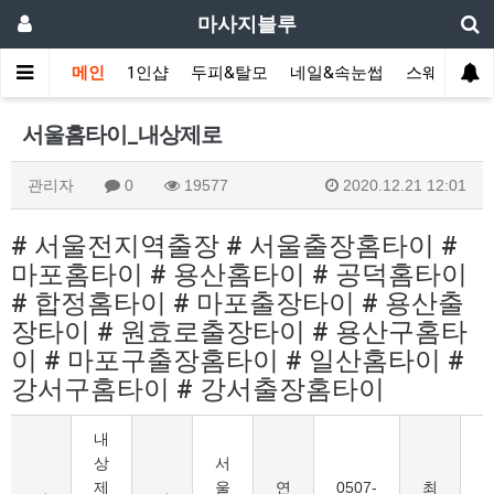
마사지블루
메인
1인샵
두피&탈모
네일&속눈썹
스웨디시(다
서울홈타이_내상제로
관리자
0
19577
2020.12.21 12:01
# 서울전지역출장 # 서울출장홈타이 #
마포홈타이 # 용산홈타이 # 공덕홈타이
# 합정홈타이 # 마포출장타이 # 용산출
장타이 # 원효로출장타이 # 용산구홈타
이 # 마포구출장홈타이 # 일산홈타이 #
강서구홈타이 # 강서출장홈타이
내
상
서
제
울
연
0507-
최
6