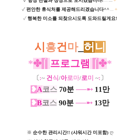
✓
항상 친절과 정성으로 모시겠습니다!
ㅡ
ㅡ
✦
✓
편안한 휴식처를 제공해드리겠습니다​^^
ㅡ
✦
✓
행복한 미소를 되찾으시도록 도와드릴게요!
시
흥
건
마
_
허
니
*
✤
⌠
프로그램
⌠
✤
*
〔
:
~
건
식
/
아
로
마
/
로
미
~
:
〕
❥
A
코
스
70분
──➸
11만
❥
B
코
스
90분
──➸
13만
※
순수한 관리시간!! (샤워시간 미포함)
ღ