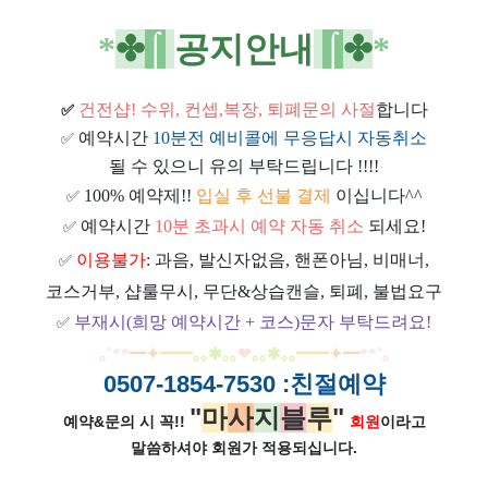
*
✤
⌠
공지안내
⌠
✤
*
건전샵
! 수위, 컨셉,복장, 퇴폐문의 사절
합니다
✅
예약시간
10분전 예비콜에 무응답시 자동취소
✅
될 수 있으니 유의 부탁드립니다 !!!!
100% 예약제!!
입실 후 선불 결제
이십니다^^
✅
예약시간
10분 초과시 예약 자동 취소
되세요!
✅
이용불가
: 과음, 발신자없음, 핸폰아님, 비매너,
✅
코스거부, 샵룰무시, 무단&상습캔슬, 퇴폐, 불법요구
부재시(희망 예약시간 + 코스)문자 부탁드려요!
✅
｡
˚
**
━
✦
━
━
｡｡
✱｡｡
❤
｡｡
✱
｡｡
━
━
✦
━
**
˚
｡
0507-1854-7530
:친절예약
"
마
사
지
블
루
"
예약&문의 시 꼭!!
회원
이라고
말씀하셔야 회원가
적용되십니다.