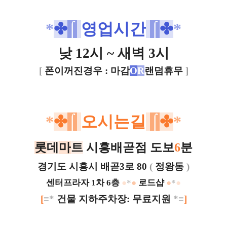
*
✤
⌠
영업시간
⌠
✤
*
낮 12시 ~ 새벽 3시
[
폰이꺼진경우 : 마감
O
R
랜덤휴무
]
*
✤
⌠
오시는길
⌠
✤
*
롯
데
마
트
시흥배곧점 도보
6
분
경기도 시흥시 배곧3로 80
(
정왕동
)
센터프라자 1차 6층
●
*
●
로드샵
●
*
●
[
≡*
건물 지하주차장: 무료지원
*
≡
]