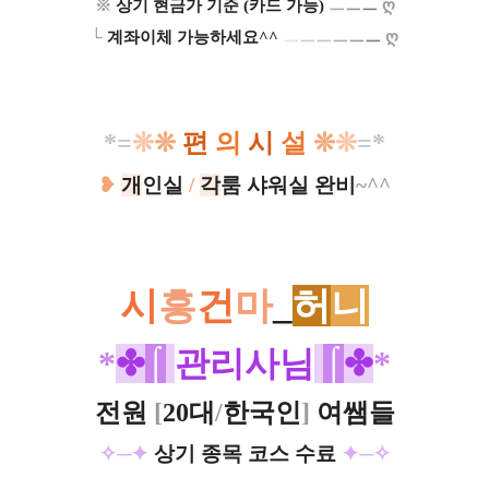
※
상기 현금가 기준 (카드 가능)
ㅡ
ㅡ
ㅡ
ღ
└
계좌이체 가능하세요^^
ㅡ
ㅡ
ㅡ
ㅡ
ㅡ
ㅡ
ღ
*=
❊
❊
편
의
시
설
❊
❊
=*​​
❥
개
인실
/
각
룸 샤워실 완비
~^^
시
흥
건
마
_
허
니
​*
✤
⌠
관리사님
⌠
✤
*
전원
[
20대
/
한국인
]
여쌤들
✧─✦
상기 종목 코스 수료
✦─✧