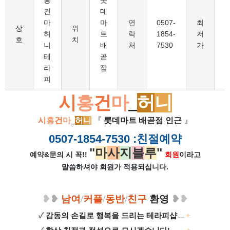
흥
롯
건
데
마
마
연
0507-
최
1
상
위
허
트
락
1854-
저
호
치
니
배
처
7530
가
테
곧
라
점
피
시
흥
건
마
_
허
니
시
흥
건
마
_
허
니
『
롯데마트 배곧점 인근
』
0507-1854-7530
:친절예약
"
마
사
지
블
루
"
예약&문의 시 꼭!!
회원
이라고
말씀하셔야 회원가
적용되십니다.
❥
❥
남여
/
커플
/
동반
/
친구
환영
❥
❥
✓
감동의 손길로 행복을 드리는 테라피샵
ㅡ
✦