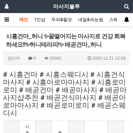
마사지블루
메인
1인샵
두피&탈모
네일&속눈썹
스웨디시(다
시흥건마_허니 ✨꿀떨어지는 마사지로 건강 회복
하세요!!✨허니테라피!✨ 배곧건마_허니
관리자
0
20052
2020.12.21 12:09
# 시흥건마 # 시흥스웨디시 # 시흥건식
마사지 # 시흥아로마마사지 # 시흥로미
로미 # 배곧건마 # 배곧마사지 # 배곧마
사지샵추천 # 배곧건식마사지 # 배곧아
로마마사지 # 배곧로미로미 # 배곧스웨
디시
시