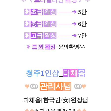
✽
《
브
라
질
리
언
왁
싱
》
✽
❥
초
급
왁
싱
───➜
5만
❥
중
급
왁
싱
───➜
6만
❥
고
급
왁
싱
───➜
7만
❥
그
외
왁
싱
:
문의환영^^
청
주
1
인
샵
_
다
채
움
♥
യ
관
리
사
님
യ
♥
다채움
[
한국인
/
女
]
원장님
✤
.
✤
상기 종목 경력: 7년
✤
.
✤