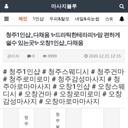
마사지블루
메인
1인샵
두피&탈모
네일&속눈썹
스웨디시(다
청주1인샵_다채움 ✨드라틱한테라피✨맘 편하게
쉴수 있는곳✨ 오창1인샵_다채움
관리자
0
8999
2020.12.21 12:15
# 청주1인샵 # 청주스웨디시 # 청주건마
# 청주로미로미 # 청주감성마사지 # 청
주아로마마사지 # 오창1인샵 # 오창스웨
디시 # 오창건마 # 오창로미로미 # 오창
감성마사지 # 오창아로마마사지
청
청
주
주
북