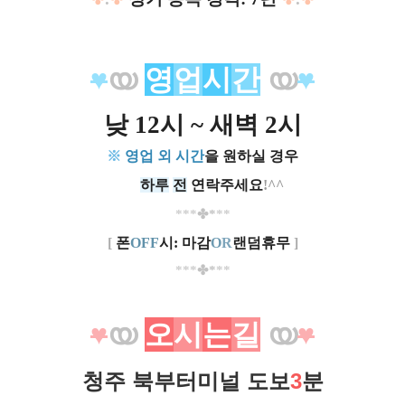
♥
യ
영
업
시
간
യ
♥
낮 12시 ~ 새벽 2시
※
영업 외
시간
을 원하실 경우
ㅡ.
하루
전
연락주세요
!^^
***
✤*
**
[
폰
OFF
시: 마감
O
R
랜덤휴무
]
***
✤*
**
♥
യ
오
시
는
길
യ
♥
청주 북부터미널 도보
3
분