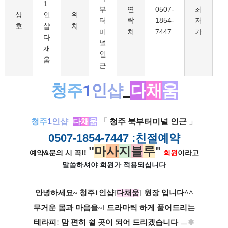
1
부
연
0507-
최
8
상
인
위
터
락
1854-
저
호
샵
치
미
처
7447
가
다
널
채
인
움
근
청
주
1
인
샵
_
다
채
움
청
주
1
인
샵
_
다
채
움
「
청주 북부터미널 인근
」
0507-1854-7447
:친절예약
"
마
사
지
블
루
"
예약&문의 시 꼭!!
회원
이라고
말씀하셔야 회원가
적용되십니다
안녕하세요~ 청주1인샵
[
다채움
]
원장 입니다^^
무거운 몸과 마음을
~!
드라마틱 하게 풀어드리는
테라피
!
맘 편히 쉴 곳이 되어 드리겠습니다
ㅡ
✱