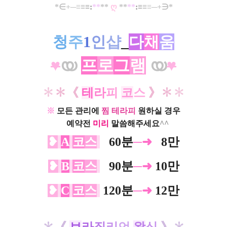
*∈+
─
≡
≡
≡:
**
**​
ღ
**
**
:≡
≡
≡
─+
∋*
청
주
1
인
샵
_
다
채
움
♥
യ
프
로
그
램
യ
♥
✽
✽
《
테
라
피
코
스
》
✽
✽
※
모든 관리에
찜
테라피
원하실 경우
ㅡ
예약전
미리
말씀해주세요
^^
❥
A
코
스
0
60분
─➜
0
8만
❥
B
코
스
0
90분
─➜
10만
❥
C
코
스
120분
─➜
12만