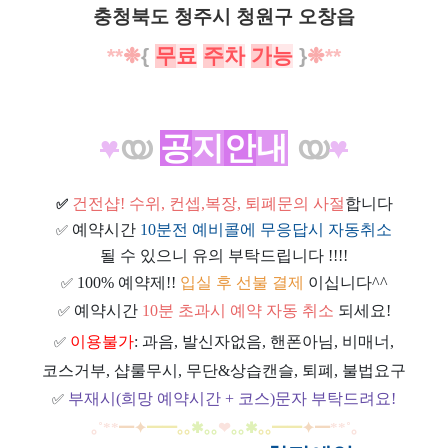
충청북도 청주시 청원구 오창읍
**
❉
{
무
료
주
차
가
능
}
❉
**
♥
യ
공
지
안
내
യ
♥
건전샵
! 수위, 컨셉,복장, 퇴폐문의 사절
합니다
✅
예약시간
10분전 예비콜에 무응답시 자동취소
✅
될 수 있으니 유의 부탁드립니다 !!!!
100% 예약제!!
입실 후 선불 결제
이십니다^^
✅
예약시간
10분 초과시 예약 자동 취소
되세요!
✅
이용불가
: 과음, 발신자없음, 핸폰아님, 비매너,
✅
코스거부, 샵룰무시, 무단&상습캔슬, 퇴폐, 불법요구
부재시(희망 예약시간 + 코스)문자 부탁드려요!
✅
｡
˚
**
━
✦
━
━
｡｡
✱｡｡
❤
｡｡
✱
｡｡
━
━
✦
━
**
˚
｡