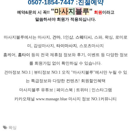
0507-1854-7447
:친절예약
"
마
사
지
블
루
"
예약&문의 시 꼭!!
회원
이라고
말씀하셔야 회원가
적용되십니다.
마사지블루에서는 마사지,
건마
, 1인샵,
스웨디시
, 스파, 왁싱, 로미로
미, 감성마사지,
타이마사지
, 스포츠마사지
홈케어,
홈타이
등의 전국 제휴점 정보와 후기, 이벤트 등 다양한 정보
를 회원가입 없이 확인하실 수 있습니다.
건마정보 NO.1 | 뷰티정보 NO.1 오직 "마사지블루"에서만 누릴 수 있
는 특급정보와 다양한 컨텐츠! 회원할인혜택
마사지블루 유튜브 |
페이스북
| 트위터 |
인스타그램
카카오채널
www.massage.blue
마사지
정보 NO.1커뮤니티
왁싱