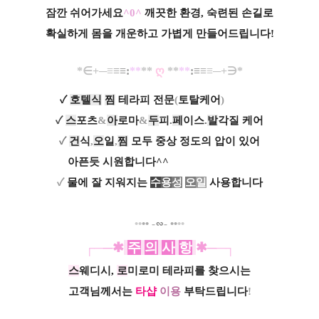
잠깐 쉬어가세요
^0^
깨끗한 환경, 숙련된 손길로
확실하게 몸을 개운하고 가볍게 만들어드립니다!
*∈+
─
≡
≡
≡:
**
**​
ღ
**
**
:≡
≡
≡
─+
∋*
✓
호텔식
찜
테라피 전문
(
토탈케어
)
ㅡㅡㅡ
✓
스
포츠
&
아
로마
&
두
피
.
페
이스
.
발
각질 케어
✓
건
식
,
오
일
,
찜
모두 중상 정도의 압이 있어
ㅡ.
아픈듯 시원합니다^^
ㅡㅡㅡㅡㅡㅡㅡㅡㅡ
✓
물에 잘 지워지는
수
용
성
오
일
사용합니다
••
••
-
∽
-
••
••
┌─
─
✱
주
의
사
항
✱
─
─┐
스
웨디시,
로
미로미 테라피를 찾으시는
고객님께서는
타샵
이용
부탁드립니다
!