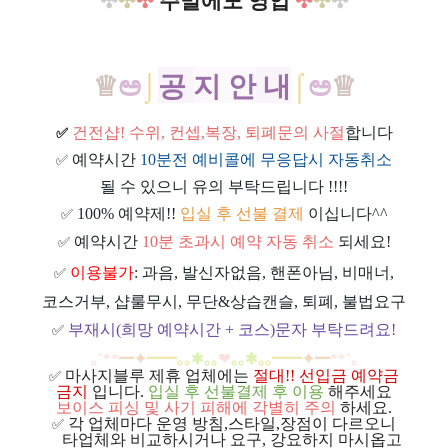
✣
✣
✣
주말에도 영업
✣
✣
✣
♕
ಅ
⌡
공
지
안
내
⌠
ಅ
♕
건전샵
! 수위, 컨셉,복장, 퇴폐문의 사절
합니다
✅
예약시간
10분전 예비콜에 무응답시 자동취소
✅
될 수 있으니 유의 부탁드립니다 !!!!
100% 예약제!!
입실 후 선불 결제
이십니다^^
✅
예약시간
10분 초과시 예약 자동 취소
되세요!
✅
이용불가
: 과음, 발신자없음, 핸폰아님, 비매너,
✅
코스거부, 샵룰무시, 무단&상습캔슬, 퇴폐, 불법요구
부재시(희망 예약시간 + 코스)문자 부탁드려요!
✅
｡
˚
**
━
✦
━
━
｡｡
✱｡｡
❤
｡｡
✱
｡｡
━
━
✦
━
**
˚
｡
마사지블루 제휴 업체에는
절대!! 선입금 예약금
✅
금지
입니다.
입실 후 선불결제 후 이용
해주세요
보이스 피싱 및 사기 피해에 각별히 주의
하세요.
각 업체마다 운영 방침,스타일,장점이 다르오니
✅
ㅡ
타업체와 비교하시거나 요구, 강요하지 마시옵고