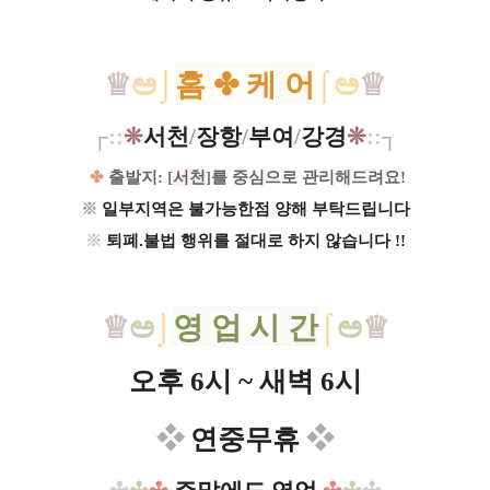
♕
ಅ
⌡
홈
✤ 케
어
⌠
ಅ
♕
┌
:
:
❊
서천
/
장항
/
부여
/
강경
❊
:
:
┐
✤
출발지:
[
서천
]
를 중심으로 관리해드려요​!
※
일부지역은 불가능한점 양해 부탁드립니다
※
퇴폐.불법 행위를 절대로 하지 않습니다​ !!​​
♕
ಅ
⌡
영
업 시
간
⌠
ಅ
♕
오후 6시 ~ 새벽 6시
❖
연중무휴​
❖