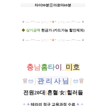
ㅡㅡㅡㅡ
타이90분
+
아로마60분
ㅡㅡㅡㅡ
✦
─
─**─
─
:
:
✦
::
*
✶
*
::
✦
:
:
─
─**─
─
✦
◆
상기금액
현금가 (카드가능 할인제외)
✦
─
─**─
─
:
:
✦
::
*
✶
*
::
✦
:
:
─
─**─
─
✦
충
남
홈
타
이
_
미
호
♕
ಅ
⌡
관
리 사
님
⌠
ಅ
♕
전원
20대
[
혼혈
/
女
]
힐러들
✦
-
✧
테라피 정규 교육과정 수료
✧
-
✦