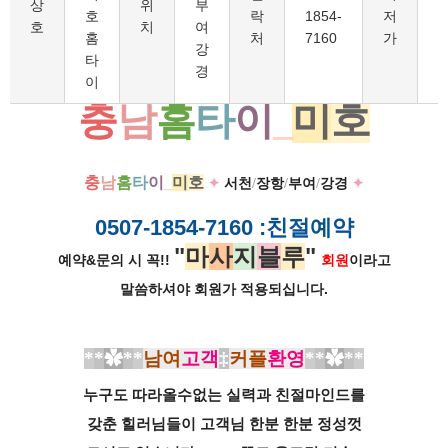
상
위
부
호
락
1854-
저
호
치
여
홈
처
7160
가
강
타
경
이
충
남
홈
타
이
_
미
호
충
남
홈
타
이
_
미
호
✦
서천
/
장항
/
부여
/
강경
✦
0507-1854-7160
:친절예약
"
마
사
지
블
루
"
예약&문의 시 꼭!!
회원
이라고
말씀하셔야 회원가
적용되십니다.
*
*
✿
*
*
남여
고객
‡
커플
환영
*
*
✿
*
*
누구도 따라올수없는 실력과 친절
마인드를
갖춘 힐러님들이
고객님 한분 한분 정성껏