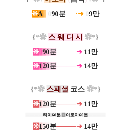
❊
A
0
90분
──·➜
0
9만
{
*
✿
스 웨 디 시
✿
*
}
❊
0
9
0
분
────➜
11
만
❊
1
2
0
분
────➜
14
만
{
*
✿
스페셜
코스
✿
*
}
❊
1
2
0
분
────➜
11
만
ㅡㅡㅡㅡ
타이60분
+
아로마60분
ㅡㅡㅡㅡ
❊
1
5
0
분
────➜
14
만