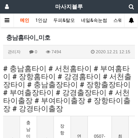
마사지블루
메인
1인샵
두피&탈모
네일&속눈썹
스웨디시(다
충남홈타이_미호
관리자
0
7494
2020.12.21 12:15
# 충남홈타이 # 서천홈타이 # 부여홈타
이 # 장항홈타이 # 강경홈타이 # 서천출
장타이 # 충남출장타이 # 장항출장타이
# 부여출장타이 # 강경출장타이 # 서천
타이출장 # 부여타이출장 # 장항타이출
장 # 강경타이출장
충
장
남
항
미
연
0507-
최
8