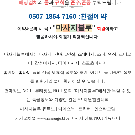
ㅡ
해당업체
의
룰
과
규칙
을
준
수
,
존중
부탁드립니다
━
━=***=━
━
0507-1854-7160
:친절예약
"
마
사
지
블
루
"
예약&문의 시 꼭!!
회원
이라고
말씀하셔야 회원가
적용되십니다.
마사지블루에서는 마사지,
건마
, 1인샵,
스웨디시
, 스파, 왁싱, 로미로
미, 감성마사지,
타이마사지
, 스포츠마사지
홈케어,
홈타이
등의 전국 제휴점 정보와 후기, 이벤트 등 다양한 정보
를 회원가입 없이 확인하실 수 있습니다.
건마정보 NO.1 | 뷰티정보 NO.1 오직 "마사지블루"에서만 누릴 수 있
는 특급정보와 다양한 컨텐츠! 회원할인혜택
마사지블루 유튜브 |
페이스북
| 트위터 |
인스타그램
카카오채널
www.massage.blue
마사지
정보 NO.1커뮤니티