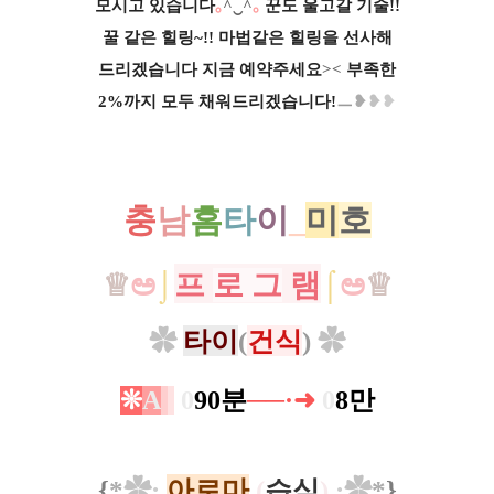
모시고 있습니다
｡
^‿^
｡
꾼도 울고갈 기술!!
꿀
같은
힐링~!!
마법같은 힐링을 선사해
드리
겠습니다
지금 예약주세요
><
부족한
2%까지
모두 채워드리겠습니다!
ㅡ
❥
❥
❥
충
남
홈
타
이
_
미
호
♕
ಅ
⌡
프
로 그
램
⌠
ಅ
♕
✿
타이
(
건식
)
✿
❊
A
0
90분
──·➜
0
8만
{
*
✿
:
아로마
(
습식
)
:
✿
*
}