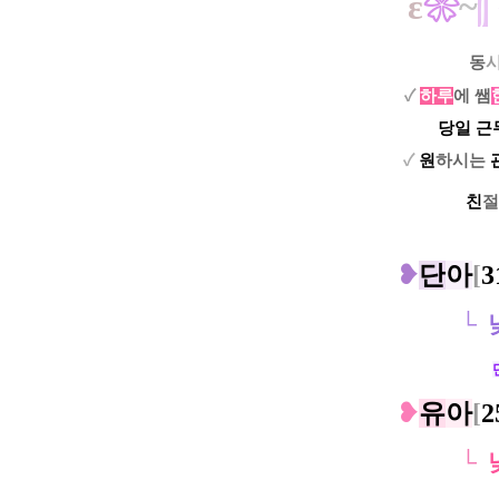
ε
❀
~
∫​
ㅡ
동
✓
하루
에
쌤
ㅡ.ㅡ
당일 근
✓
원
하시는
ㅡㅡ
친
절
❥
단
아
[
3
└
ㅡㅡㅡ
❥
유
아
[
2
└