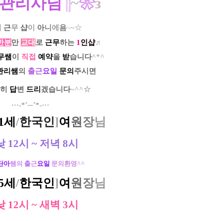
관리사님
∫
~
❀
з
시
근
무
샵
이
아
니
에
욤
~
~
☆
한분
만
교대
로
근무
하는
1
인샵
♬
무쌤
이
직접
예약
을
받
습니다
^*^
관리쌤
의
출근
요
일
문의
주시면
ㅡ
히
답
변
드리
겠습니다
~^^☆
​···-*˚─˚*-···
1세
/
한국인
]
여
원
장
님
낮 12시 ~ 저녁 8시
단아
쌤의
출
근
요일
문의환영^^​
5세
/
한국인
]
여
원
장
님
낮 12시 ~ 새벽 3시