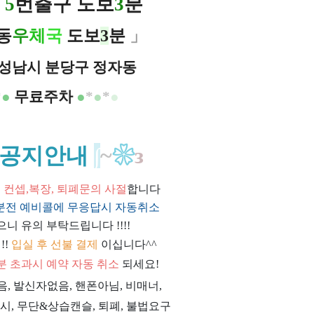
역
5
번출구 도보
3
분
동
우
체
국
도보
3
분
」
성남시 분당구 정자동
*
●
무료주차
●
*
●
*
●
공지안내
∫
~
❀
з
위, 컨셉,복장, 퇴폐문의 사절
합니다
0분전 예비콜에 무응답시 자동취소
으니 유의 부탁드립니다 !!!!
!!
입실 후 선불 결제
이십니다^^
0분 초과시 예약 자동 취소
되세요!
과음, 발신자없음, 핸폰아님, 비매너,
시, 무단&상습캔슬, 퇴폐, 불법요구