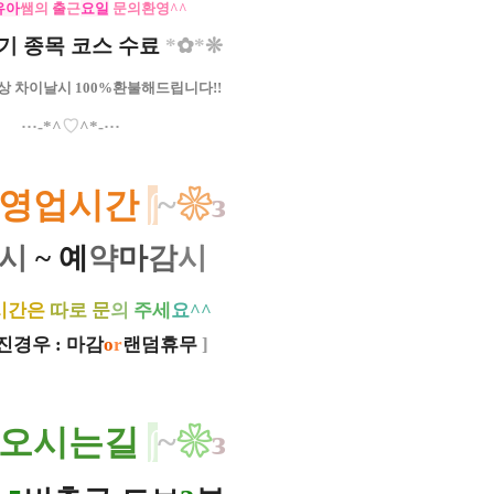
유아
쌤의
출
근
요일
문의환영^^​
기 종목 코스 수료
*
✿
*
❊
상 차이날시 100%환불해드립니다!!
♡
​···-*^
^*-···
영업시간
∫
~
❀
з
시
~ 예
약
마
감
시
시간은
따로
문
의
주세
요^^
경우 : 마감
o
r
랜덤휴무
]
오시는길
∫
~
❀
з