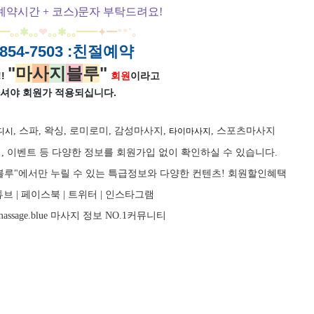
예약시간 + 코스)문자 부탁드려요!
━
｡｡
✱｡｡
❤
｡｡
✱
｡｡
━
━
✦
━
**
˚
｡
854-7503
:친절예약
"
마
사
지
블
루
"
!
회원
이라고
셔야 회원가
적용되십니다.
, 스파, 왁싱, 로미로미, 감성마사지,
, 스포츠마사지
디시
타이마사지
, 이벤트 등 다양한 정보를 회원가입 없이 확인하실 수 있습니다.
마사지블루"에서만 누릴 수 있는 특급정보와 다양한 컨텐츠! 회원할인혜택
브 |
페이스북
| 트위터 |
인스타그램
assage.blue
마사지
정보 NO.1커뮤니티