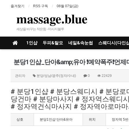
즐겨찾기
RSS 구독
08월 07일(금)
massage.blue
세상을 바꾸는 작은힘 - 마사지블루
1인샵
두피&탈모
네일&속눈썹
스웨디시(다인샵
관리자
분당/성남/광주(정자/수내)
0
22429
# 분당1인샵 # 분당스웨디시 # 분당
당건마 # 분당마사지 # 정자역스웨디시
# 정자역건식마사지 # 정자역아로마
상호
분당1인샵 단아&유아
위치
정자역 5