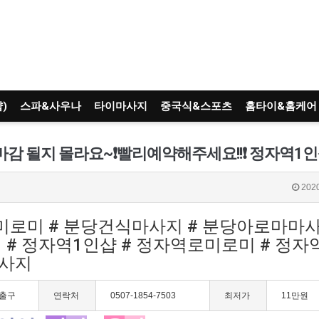
)
스파&사우나
타이마사지
중국식&스포츠
홈타이&홈케어
2020
로미로미 # 분당건식마사지 # 분당아로마마사
 # 정자역1인샵 # 정자역로미로미 # 정
마사지
번출구
연락처
0507-1854-7503
최저가
11만원