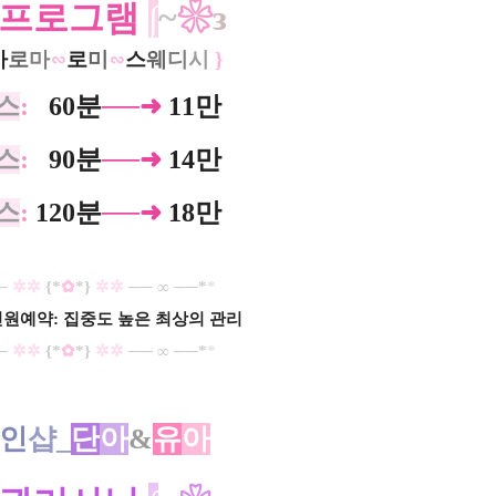
프로그램
∫
~
❀
з
아
로
마
∽
로
미
∽
스
웨
디
시
}
스
:
0
60분
──➜
11만
스
:
0
90분
──➜
14만
스
:
120분
──➜
18만
──
✲✲
{*
✿
*}
✲✲
── ∞ ──*
​*
원예약: 집중도 높은 최상의 관리
──
✲✲
{*
✿
*}
✲✲
── ∞ ──*
​*
인
샵_
단
아
&
유
아