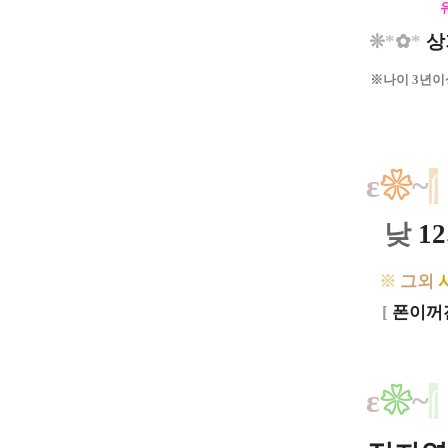
ㅡㅡㅡ
❊
*
✿
*
상
※나이 3년이
ε
❀
~
∫
​
낮
12
※
그외
[
폰이꺼진
ε
❀
~
∫
​