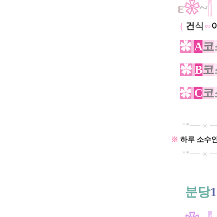
ε
❀
~
∫
{
건
식
∽
✿
A
코
✿
B
코
✿
C
코
*
​*── ∞ 
※
하루 소수인
*
​*── ∞ 
분당
1