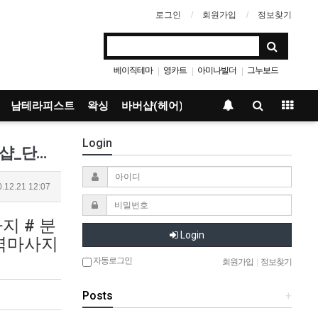
로그인
회원가입
정보찾기
베이직테마
영카트
아미나빌더
그누보드
|
|
|
남테라피스트
왁싱
바버샵(헤어)
Login
분당1인샵_단아&amp;유아 ❗예약폭주❗언제마감 될지 몰라요~❗빨리예약해주세요!!❗ 정자역1인샵_단아&amp…
.12.21 12:07
지 # 분
Login
자역마사지
자동로그인
회원가입
|
정보찾기
Posts
+