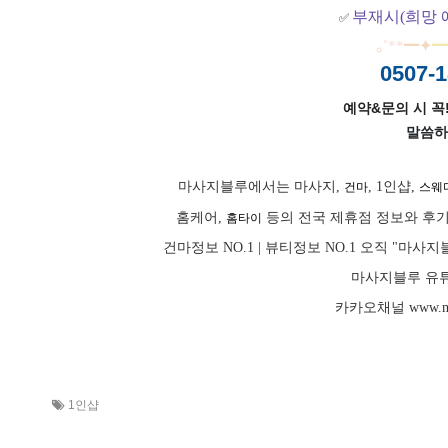
부재시(희망 
✅
｡
˚
**
━
✦
━
0507-1
예약&문의 시 꼭!
말씀하
마사지블루에서는 마사지,
, 1인샵,
건마
스웨
홈케어,
등의 전국 제휴점 정보와 후기
홈타이
건마정보 NO.1 | 뷰티정보 NO.1 오직 "
마사지블루 유튜
카카오채널
www.m
1인샵