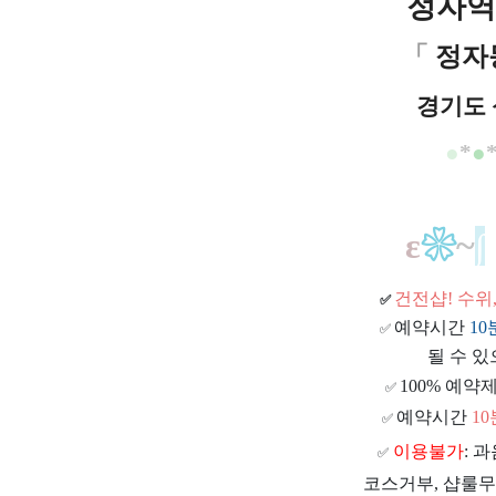
정자
「
정자
경기도 
●
*
●
ε
❀
~
∫
건전샵
! 수
✅
예약시간
1
✅
될 수 있
100% 예약제
✅
예약시간
1
✅
이용불가
: 
✅
코스거부, 샵룰무