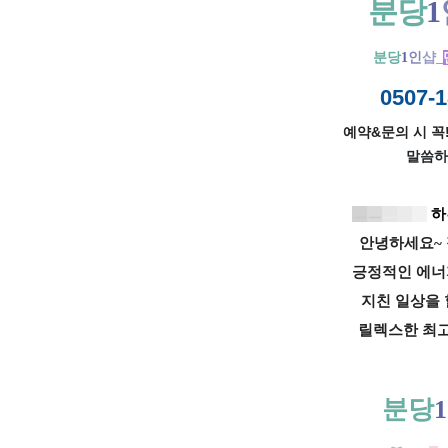
분당
1
분당
1
인
샵_
0507-1
예약&문의 시 꼭!
말씀하
ㅡ
ㅡ
ㅡ
ㅡ
ㅡ
하
안녕하세요~ 
긍정적인 에너
지친 일상을 
릴렉스한 최
분당
1