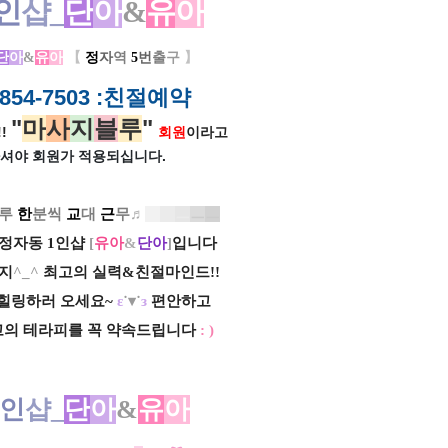
인
샵_
단
아
&
유
아
단
아
&
유
아
【
정
자
역
5
번
출
구
】
854-7503
:친절예약
"
마
사
지
블
루
"
!
회원
이라고
셔야 회원가
적용되십니다.
루
한
분씩
교
대
근
무
♬
ㅡ
ㅡ
ㅡ
ㅡ
ㅡ
정자동 1인샵
[
유아
&
단아
]
입니다
지
^_^
최고의 실력&친절마인드!!
힐링하러 오세요~
ε
˙▾˙
з
편안하고
고의 테라피를 꼭 약속드립니다
: )
인
샵_
단
아
&
유
아