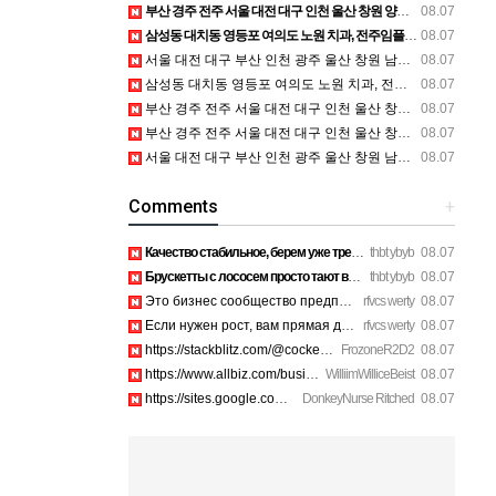
부산 경주 전주 서울 대전 대구 인천 울산 창원 양산 포항 천안 평택 용인 고양 성남 수원 일수, 미용학원, 가족사진, 점집, 한복대여, 독학재수학원, 재회부적 정보
08.07
삼성동 대치동 영등포 여의도 노원 치과, 전주임플란트 대구정형외과 광주피부과 정보
08.07
서울 대전 대구 부산 인천 광주 울산 창원 남양주 이혼전문변호사 정보
08.07
삼성동 대치동 영등포 여의도 노원 치과, 전주임플란트 대구정형외과 광주피부과 정보
08.07
부산 경주 전주 서울 대전 대구 인천 울산 창원 양산 포항 천안 평택 용인 고양 성남 수원 일수, 미용학원, 가족사진, 점집, 한복대여, 독학재수학원, 재회부적 정보
08.07
부산 경주 전주 서울 대전 대구 인천 울산 창원 양산 포항 천안 평택 용인 고양 성남 수원 일수, 미용학원, 가족사진, 점집, 한복대여, 독학재수학원, 재회부적 정보
08.07
서울 대전 대구 부산 인천 광주 울산 창원 남양주 이혼전문변호사 정보
08.07
Comments
+
Качество стабильное, берем уже третий раз на планерки. https…
thbt ybyb
08.07
Брускетты с лососем просто тают во рту, рекомендую. https://…
thbt ybyb
08.07
Это бизнес сообщество предпринимателей в Санкт-Петербурге эк…
rfvcs werty
08.07
Если нужен рост, вам прямая дорога в этот клуб предпринимате…
rfvcs werty
08.07
https://stackblitz.com/@cockerhanstartup/collections/1-888-7…
FrozoneR2D2
08.07
https://www.allbiz.com/business/mcafee-inc_172c https://site…
WilliimWilliceBeist
08.07
https://sites.google.com/view/aura-antivirus-supporei73k htt…
DonkeyNurse Ritched
08.07