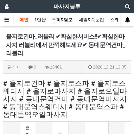
마사지블루
메인
1인샵
두피&탈모
네일&속눈썹
스웨디시(다
을지로건마_러블리 ✔확실한서비스!!✔확실한마
사지 러블리에서 만끽해보세요✔ 동대문역건마_
러블리
관리자
0
15461
2020.12.21 12:05
# 을지로건마 # 을지로스파 # 을지로스
웨디시 # 을지로마사지 # 을지로오일마
사지 # 동대문역건마 # 동대문역마사지
# 동대문역스웨디시 # 동대문역스파 #
동대문역오일마사지
을