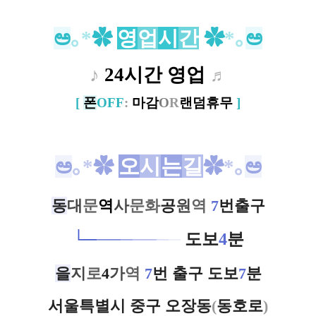
ಅ
｡*
✿
영
업
시
간
✿
​*｡
ಅ
♪
24시간 영업
♬
[
폰
OFF
:
마감
O
R
랜덤휴무
]
오
시
는
길
ಅ
｡*
✿
✿
​*｡
ಅ
동
대
문
역
사
문화
공
원
역
7
번출구
└
─
─
─
─
─
─
─
─
도보
4
분
을
지
로
4
가
역
7
번 출구 도보
7
분
서울특별시 중구 오장동
(
동호로
)