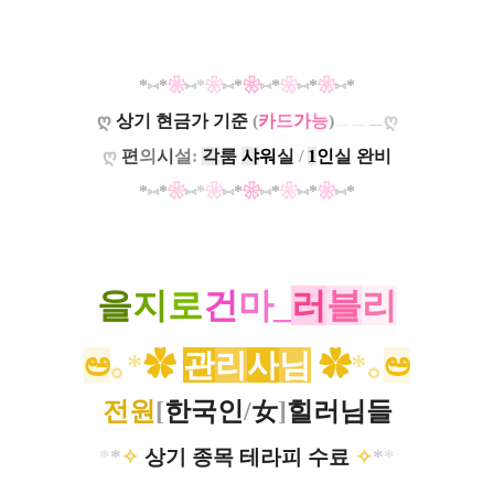
*
⑅
*
❀
⑅
*
❀
⑅
*
❀
⑅
*
❀
⑅
*
❀
⑅
*
ღ
상기 현금가 기준
(
카
드
가
능
)
ღ
ㅡ
ㅡ
ㅡ
ღ
편
의
시
설
:
각
룸
샤
워
실
/
1
인
실 완비
*
⑅
*
❀
⑅
*
❀
⑅
*
❀
⑅
*
❀
⑅
*
❀
⑅
*
을
지
로
건
마_
러
블
리
ಅ
｡*
✿
관
리
사
님
✿​
*｡
ಅ
전원
[
한국인
/
女
]
힐러님들
*
*
✧
상기 종목 테라피 수료
✧
*
*