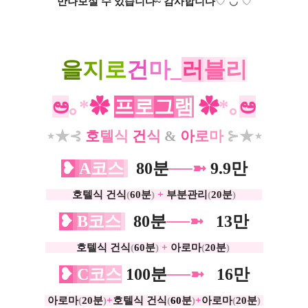
만나보실 수 있습니다~ 감사합니다
♡
˘◡˘
♡
을
지
로
건
마_
러
블
리
ಅ
｡*
✿
프
로
그
램
✿
*｡
ಅ
⋆★
⊰
호
텔
식
건
식
&
아
로
마
⊱
★⋆
❥
A
코
스
0
80분
──➼
9.9만
ㅡㅡ.
호텔식 건식
(
60분
)
+
부분관리
(
20분
)
ㅡㅡ.
❥
B
코
스
0
80분
──➼
0
13만
ㅡㅡㅡ
호텔식 건식
(
60분
)
+
아로마
(
20분
)
ㅡㅡㅡ
❥
C
코
스
100분
──➼
0
16만
아로마
(
20분
)
+
호텔식 건식
(
6
0
분
)
+
아로마
(
20분
)
.