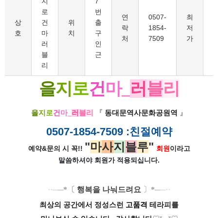
지
7
9
로
번
연
0507-
최
상
건
위
출
락
1854-
저
9
호
마
치
구
처
7509
가
러
인
블
근
리
을
지
로
건
마_
러
블
리
을
지
로
건
마_
러
블
리
『
동대문역사문화공원역
』
0507-1854-7509
:친절예약
"
마
사
지
블
루
"
예약&문의 시 꼭!!
회원
이라고
말씀하셔야 회원가
적용되십니다.
·
·
─
─
*
〔
행복을 나눠드려요
〕
*
─
─
·
·
최상의 공간에서 정성스런
고품격
테라피를