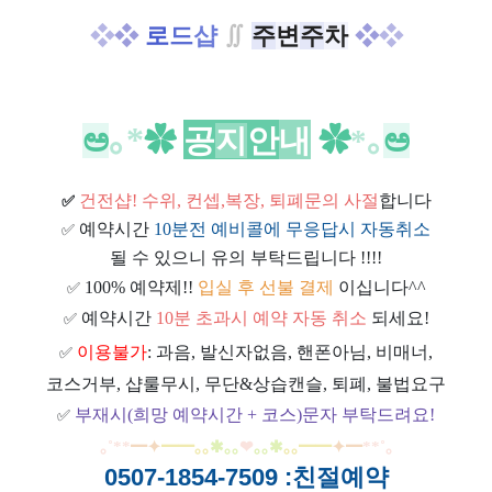
❖
❖
​
로
드
샵
∬
주
변
주
차
❖
❖
｡*
ಅ
✿
공
지
안
내
✿
​*｡
ಅ
건전샵
! 수위, 컨셉,복장, 퇴폐문의 사절
합니다
✅
예약시간
10분전 예비콜에 무응답시 자동취소
✅
될 수 있으니 유의 부탁드립니다 !!!!
100% 예약제!!
입실 후 선불 결제
이십니다^^
✅
예약시간
10분 초과시 예약 자동 취소
되세요!
✅
이용불가
: 과음, 발신자없음, 핸폰아님, 비매너,
✅
코스거부, 샵룰무시, 무단&상습캔슬, 퇴폐, 불법요구
부재시(희망 예약시간 + 코스)문자 부탁드려요!
✅
｡
˚
**
━
✦
━
━
｡｡
✱｡｡
❤
｡｡
✱
｡｡
━
━
✦
━
**
˚
｡
0507-1854-7509
:친절예약