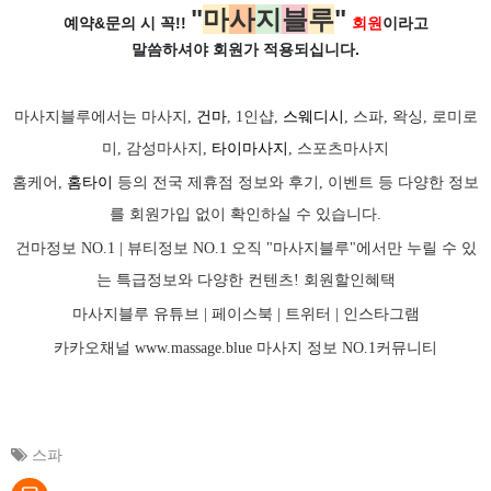
"
마
사
지
블
루
"
예약&문의 시 꼭!!
회원
이라고
말씀하셔야 회원가
적용되십니다.
마사지블루에서는 마사지,
건마
, 1인샵,
스웨디시
, 스파, 왁싱, 로미로
미, 감성마사지,
타이마사지
, 스포츠마사지
홈케어,
홈타이
등의 전국 제휴점 정보와 후기, 이벤트 등 다양한 정보
를 회원가입 없이 확인하실 수 있습니다.
건마정보 NO.1 | 뷰티정보 NO.1 오직 "마사지블루"에서만 누릴 수 있
는 특급정보와 다양한 컨텐츠! 회원할인혜택
마사지블루 유튜브 |
페이스북
| 트위터 |
인스타그램
카카오채널
www.massage.blue
마사지
정보 NO.1커뮤니티
스파