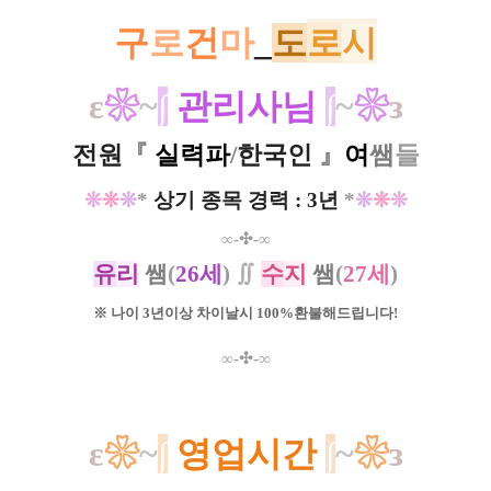
구
로
건
마
_
도
로
시
ε
❀
~
∫​
관리사님
∫
~
❀
з
전원
『
실력파
/
한국인
』
여
쌤
들
❊
❊
❊
*
상기 종목 경력 : 3년
*
❊
❊
❊
∞
-✣-
∞
유
리
쌤
(
26세
)
∬
수
지
쌤
(
27세
)
※ 나이 3년이상 차이날시 100%환불해드립니다!
∞
-✣-
∞
ε
❀
~
∫
​
영업시간
∫
~
❀
з