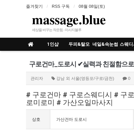
즐겨찾기
RSS 구독
08월 08일(토)
massage.blue
세상을 바꾸는 작은힘 - 마사지블루
1인샵
두피&탈모
네일&속눈썹
스웨디
인샵
구로건마_도로시 ✔실력과 친절함으로
관리자
강남 외 서울(영등포/구로/금천)
0
# 구로건마 # 구로스웨디시 # 구
로미로미 # 가산오일마사지
상호
가산건마 도로시