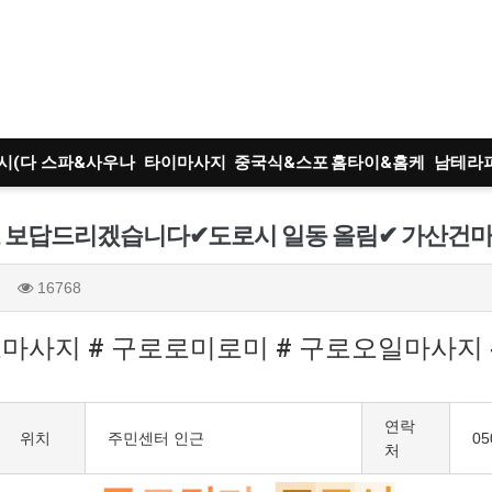
시(다
스파&사우나
타이마사지
중국식&스포
홈타이&홈케
남테라
)
츠
어
트
 보답드리겠습니다✔도로시 일동 올림✔ 가산건
16768
로마사지 # 구로로미로미 # 구로오일마사지 
연락
위치
주민센터 인근
05
처