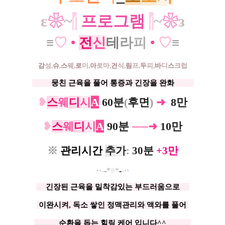
ε
❀
~
∫
프로그램
∫
~
❀
з
≡
♡
•
전
신
테
라
피
•
♡
≡
감
성,
슈
,
스
웨,
로
미,
아
로마,
건
식,
림
프,
두
피,
바
디
스
크럽
ㅡㅡ
뭉친 근육을 풀어 통증과 긴장을 완화
ㅡ
ㅡ
❥
스
웨
디
시
A
60분
(
후면
)
➜
0
8만
❥
스
웨
디
시
A
90분
─
─
➜
10만
※
관
리
시간
추
가
:
30분
+3만
·
·
-
-
*
≡*
-
-
··
ㅡ.​
긴장된 근육을 밀착감있는 부드러움으로
.ㅡ
.
이완시켜, 독소 쌓인 정맥관리와 액와를 풀어
.
ㅡㅡㅡ.
순환을 돕는 힐링 케어 입니다^^
.
ㅡㅡㅡ