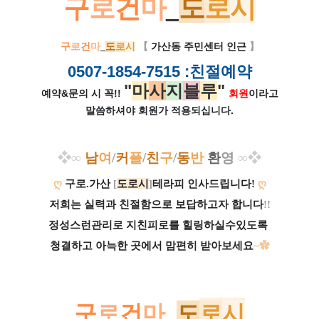
구
로
건
마
_
도
로
시
구
로
건
마
_
도
로
시
【
가산동 주민센터 인근
】
0507-1854-7515
:친절예약
"
마
사
지
블
루
"
예약&문의 시 꼭!!
회원
이라고
말씀하셔야 회원가
적용되십니다.
❖
∞
남
여
/
커
플
/
친
구
/
동
반
환
영
∞
❖
ღ
구로.가산
[
도로시
]
테라피 인사드립니다!
ღ
저희는 실력과 친절함으로 보답하고자 합니다
!!
정성스런관리로 지친피로를 힐링하실수있도록
청결하고 아늑한 곳에서 맘편히 받아보세요
~✿
구
로
건
마
_
도
로
시