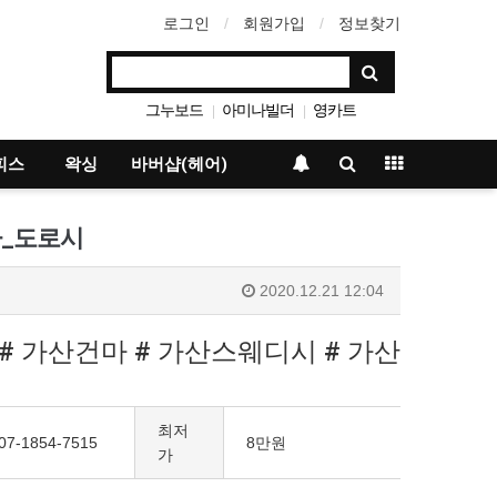
로그인
회원가입
정보찾기
그누보드
아미나빌더
영카트
|
|
베이직테마
|
피스
왁싱
바버샵(헤어)
마_도로시
2020.12.21 12:04
# 가산건마 # 가산스웨디시 # 가산
최저
07-1854-7515
8만원
가