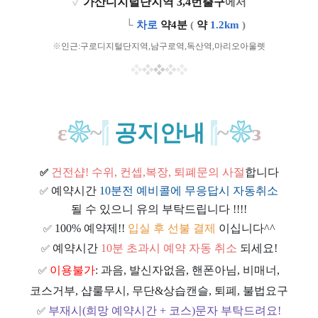
✓
가산디지털단지역 3,4번출구
에서
ㅡㅡㅡㅡㅡ
└
차로
약4분
(
약
1.2km
)​
※
인근:
구로디지털단지역,남구로역,독산역,
마리오아울렛
❖
❖
❖
❖
❖
ε
❀
~
∫
공지안내
∫
~
❀
з
건전샵
! 수위, 컨셉,복장, 퇴폐문의 사절
합니다
✅
예약시간
10분전 예비콜에 무응답시 자동취소
✅
될 수 있으니 유의 부탁드립니다 !!!!
100% 예약제!!
입실 후 선불 결제
이십니다^^
✅
예약시간
10분 초과시 예약 자동 취소
되세요!
✅
이용불가
: 과음, 발신자없음, 핸폰아님, 비매너,
✅
코스거부, 샵룰무시, 무단&상습캔슬, 퇴폐, 불법요구
부재시(희망 예약시간 + 코스)문자 부탁드려요!
✅