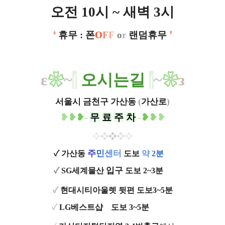
오전 10시 ~ 새벽 3시
❛
휴무 : 폰
O
F
F
o
r
랜덤휴무
❜
ε
❀
~
∫
​
오시는길
∫
~
❀
з
서울시 금천구 가산동
(
가산로
)
❥
❥
❥
-
무
료
주
차
-
❥
❥
❥
❖
❖
❖
❖
❖
주
민
센
터
✓ 가산동
도보
약
2분
ㅡ
입구
✓
SG세계물산
도보 2~3분
ㅡ
✓
현대시티아울렛
뒷편 도보3~5분
✓
LG베스트샵
ㅡ
도보 3~5분
​ㅡㅡㅡ