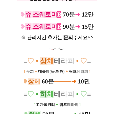
❥
슈
.
스
웨
로
미
B
70분
➜
12만
❥
슈
.
스
웨
로
미
B
90분
➜
15만
※
관리시간 추가는
문
의
주세요^^
·
·
-
-
*
≡*
-
-
··
≡
♡
•
상
체
테
라
피
•
♡
≡
[
두피
+
데콜테
(
목,어깨
)
+
림프
테라피
]
❥
상
체
60분
─
─
──➜
10만
≡
♡
•
하
체
테
라
피
•
♡
≡
[
고관절관리
+
림프
테라피
]