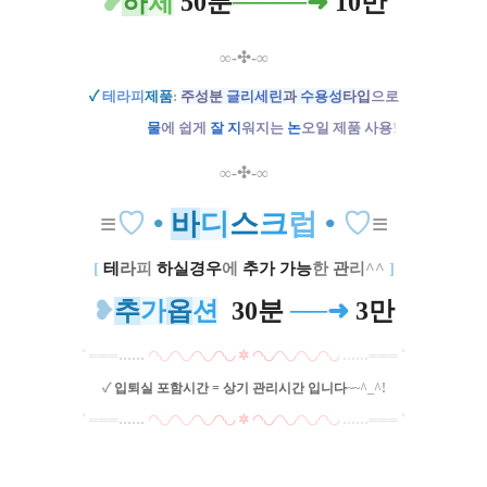
❥
하
체
50분
─
──
─➜
10만
∞
-✣-
∞
✓
테
라피
제품
:
주성분
글리세린
과
수용성
타입
으로
ㅡㅡㅡㅡ
물
에 쉽게
잘
지
워지는
논
오일 제품 사용
!
∞
-✣-
∞
≡
♡
•
바
디
스
크
럽
•
♡
≡
[
테
라
피
하실경우
에
추가 가능
한
관
리
^^
]
❥
추
가
옵
션
30분
──➜
3만
˚
═══
…
…
◠◡◠◡
◠◡
◠◡
✲
◠◡
◠◡
◠◡◠◡
…
…
═══ ˚
✓
입퇴실 포함시간 = 상기 관리시간 입니다
~~^_^!
˚ ═══
…
…
◠◡◠◡
◠◡
◠◡
✲
◠◡
◠◡
◠◡◠◡
…
…
═══ ˚