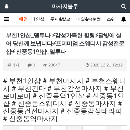
마사지블루
메인
1인샵
두피&탈모
네일&속눈썹
스웨디시(다
​부천1인샵_델루나 ⚡감성가득한 힐링⚡달빛에 실
어 당신께 보냅니다⚡프미미엄 스웨디시 감성전문
샵⚡ 신중동1인샵_델루나
관리자
0
23647
2020.12.21 12:12
# 부천1인샵 # 부천마사지 # 부천스웨디
시 # 부천건마 # 부천감성마사지 # 부천
로미로미 # 신중동역1인샵 # 신중동1인
샵 # 신중동스웨디시 # 신중동마사지 #
신중동건전마사지 # 신중동감성테라피
# 신중동역마사지