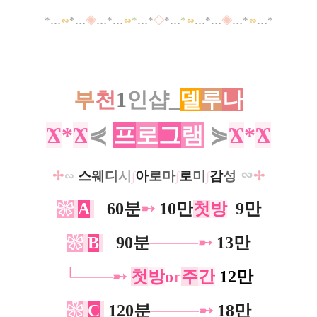
*
…
∽
*
…
◈
…
*
…
∽
*
…
*
◇
*
…
*
∽
…
*
…
◈
…
*
∽
…
*
부
천
1
인샵_
델
루
나
Ϫ
*
Ϫ
⋞
프
로
그
램
⋟
Ϫ
*
Ϫ
∽
✢
∽
스
웨
디
시
∫
아
로
마
∫
로
미
∫
감
성
✢
❀
A
0
60분
➸
10만
첫
방
0
9만
❀
B
0
90분
────➸
13만
└───
➸
​
첫
방
o
r
주
간
12만
❀
C
120분
────➸
18만