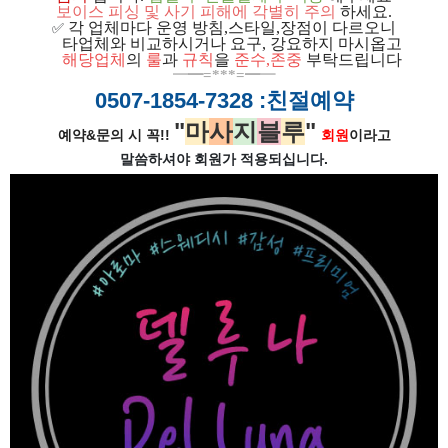
보이스 피싱 및 사기 피해에 각별히 주의
하세요.
각 업체마다 운영 방침,스타일,장점이 다르오니
✅
ㅡ
타업체와 비교하시거나 요구, 강요하지 마시옵고
ㅡ
해당업체
의
룰
과
규칙
을
준
수
,
존중
부탁드립니다
━
━=***=━
━
0507-1854-7328
:친절예약
"
마
사
지
블
루
"
예약&문의 시 꼭!!
회원
이라고
말씀하셔야 회원가
적용되십니다.