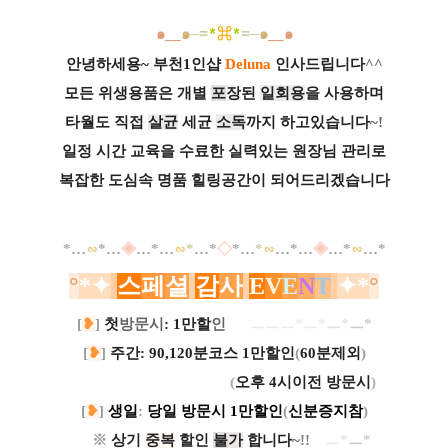
๑
__
๑
๑
__
๑
─
=
*
⌘
*
=─
안녕하세용~ 부천1인샵
Deluna
인사드립니다
^^
모든 위생용품은 개별
포
장
된
일회용
을 사용하며
타월도 직접
살균
세균
소독
까지 하고있습니다
~!
일정 시간 교육을 수료한 실력있는 원장님 관리로
복잡한 도심속 명품 힐링공간이 되어드리겠습니다
*
…
∽
*
…
◈
…
*
…
∽
*
…
*
◇
*
…
*
∽
…
*
…
◈
…
*
∽
…
*
°
*
✦
스
페
셜
감
사
E
V
E
N
T
✦
*
°
[
❥
]
첫
방문시
: 1만할
인
ㅡㅡㅡ*
ㅡ*
ㅡ
*
ㅡ*
ㅡㅡ
[
❥
]
주간
: 90,120분코스 1만할인
(
60분제외
)
ㅡㅡㅡ
ㅡㅡㅡㅡㅡㅡㅡ
(
오후 4시이전 방문시
)
[
❥
]
생일
:
당일 방문시 1만할인
(
신분증지참
)
ㅡ
※
상기
중복
할인
불
가
합니다
~
!!
ㅡ
ㅡ
*
ㅡ*