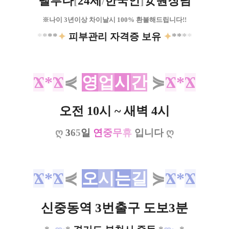
델루나
[
24세
/
한국인
]
女원장님
※나이 3년이상 차이날시 100% 환불해드립니다!!
*
*
**
✦
피부관리 자격증 보유
✦
**
*
*
Ϫ
*
Ϫ
⋞
영
업
시
간
⋟
Ϫ
*
Ϫ
오전 10시 ~ 새벽 4시
ღ
3
6
5
일
연
중
무
휴
입니다
ღ
Ϫ
*
Ϫ
⋞
오
시
는
길
⋟
Ϫ
*
Ϫ
신중동역 3번출구 도보3분