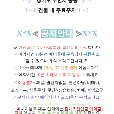
*~
ღ:
*
경기도 부천시 중동
*
ღ:
~*
✧
─✦
건물 내 무료주차
✦─
✧​
Ϫ
*
Ϫ
⋞
공
지
안
내
⋟
Ϫ
*
Ϫ
건전샵
! 수위, 컨셉,복장, 퇴폐문의 사절
합니다
✅
예약시간
10분전 예비콜에 무응답시 자동취소
✅
될 수 있으니 유의 부탁드립니다 !!!!
100% 예약제!!
입실 후 선불 결제
이십니다^^
✅
예약시간
10분 초과시 예약 자동 취소
되세요!
✅
이용불가
: 과음, 발신자없음, 핸폰아님, 비매너,
✅
코스거부, 샵룰무시, 무단&상습캔슬, 퇴폐, 불법요구
부재시(희망 예약시간 + 코스)문자 부탁드려요!
✅
｡
˚
**
━
✦
━
━
｡｡
✱｡｡
❤
｡｡
✱
｡｡
━
━
✦
━
**
˚
｡
마사지블루 제휴 업체에는
절대!! 선입금 예약금
✅
금지
입니다.
입실 후 선불결제 후 이용
해주세요