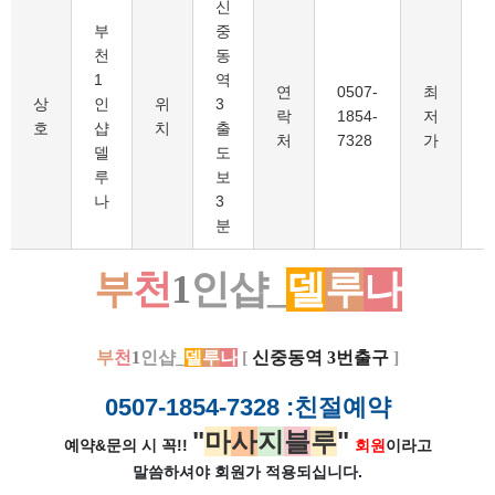
신
​부
중
천
동
1
역
연
0507-
최
1
상
인
위
3
락
1854-
저
호
샵
치
출
처
7328
가
델
도
루
보
나
3
분
부
천
1
인샵_
델
루
나
부
천
1
인샵_
델
루
나
[
신중동역 3번출구
]
0507-1854-7328
:친절예약
"
마
사
지
블
루
"
예약&문의 시 꼭!!
회원
이라고
말씀하셔야 회원가
적용되십니다.