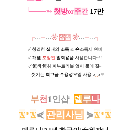
└───
➸
​
첫
방
o
r
주
간
17만
┌
…
─
…
❀
장
점
❀
…
─
…
┐
✓
청결한
실내
외
소독
&
손
소독제
완비
✓
개별
포
장
된
일회용품
사용
합니다
~!!
✓
無
색
無
취
피부트러블 없이
물에 잘
~
.ㅡ
씻기는
최고급 수용성
오일
사
용
◕
‿
◕
❤
부
천
1
인샵_
델
루
나
Ϫ
*
Ϫ
⋞
관
리
사
님
⋟
Ϫ
*
Ϫ