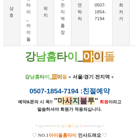
타
전
연
0507-
최
6
상
위
이
지
락
1854-
저
호
치
_
역
처
7194
가
아
출
이
장
돌
강
남홈
타
이
_
아
이
돌
강
남홈
타
이
_
아
이
돌
●
서울/경기 전지역
●
0507-1854-7194
:친절예약
"
마
사
지
블
루
"
예약&문의 시 꼭!!
회원
이라고
말씀하셔야 회원가
적용되십니다.
*
≪
━━━
✤
≫
⁑
✤
⁑
≪
✤
━━━
≫
*
♡
NO.1
아이돌홈타이
인사드려요
♡