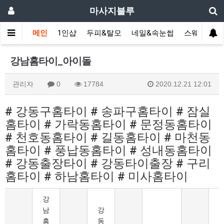
마사지블루
메인
1인샵
두피&탈모
네일&속눈썹
스웨디시(다
강남홈타이_아이돌
관리자
0
17784
2020.12.21 12:01
# 강동구홈타이 # 송파구홈타이 # 잠실
홈타이 # 가락동홈타이 # 문정동홈타이
# 천호동홈타이 # 길동홈타이 # 마천동
홈타이 # 풍납동홈타이 # 성내동홈타이
# 강동출장타이 # 강동타이출장 # 구리
홈타이 # 하남홈타이 # 미사홈타이
강
남
강
홈
동