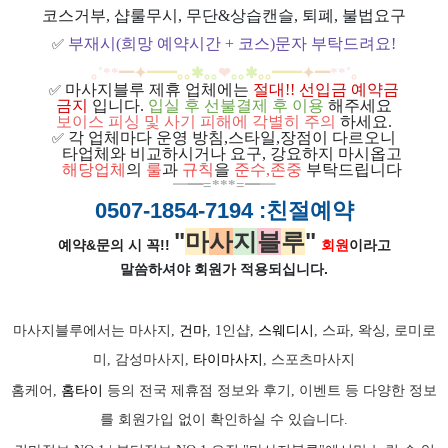
코스거부, 샵룰무시, 무단&상습캔슬, 퇴폐, 불법요구
부재시(희망 예약시간 + 코스)문자 부탁드려요!
✅
｡
˚
**
━
✦
━
━
｡｡
✱｡｡
❤
｡｡
✱
｡｡
━
━
✦
━
**
˚
｡
마사지블루 제휴 업체에는
절대!! 선입금 예약금
✅
금지
입니다.
입실 후 선불결제 후 이용
해주세요
보이스 피싱 및 사기 피해에 각별히 주의
하세요.
각 업체마다 운영 방침,스타일,장점이 다르오니
✅
ㅡ
타업체와 비교하시거나 요구, 강요하지 마시옵고
ㅡ
해당업체
의
룰
과
규칙
을
준
수
,
존중
부탁드립니다
━
━=***=━
━
0507-1854-7194
:친절예약
"
마
사
지
블
루
"
예약&문의 시 꼭!!
회원
이라고
말씀하셔야 회원가
적용되십니다.
마사지블루에서는 마사지,
건마
, 1인샵,
스웨디시
, 스파, 왁싱, 로미로
미, 감성마사지,
타이마사지
, 스포츠마사지
홈케어,
홈타이
등의 전국 제휴점 정보와 후기, 이벤트 등 다양한 정보
를 회원가입 없이 확인하실 수 있습니다.