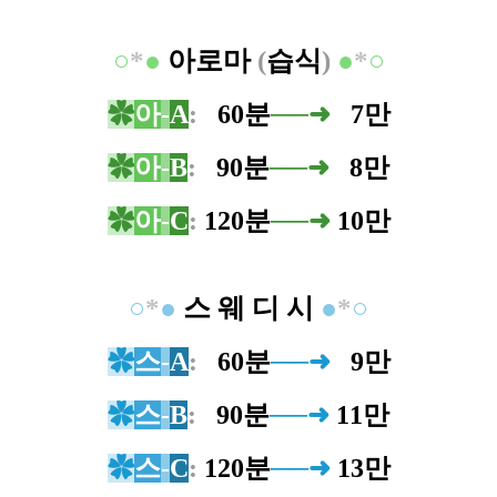
○
*
●
아로마
(
습식
)
●
*
○
✿
아
-
A
:
0
60분
──➜
0
7만
✿
아
-
B
:
0
90분
──➜
0
8만
✿
아
-
C
:
120분
──➜
10만
○
*
●
스 웨 디 시
●
*
○
✿
스
-
A
:
0
60분
──➜
0
9만
✿
스
-
B
:
0
90분
──➜
11만
✿
스
-
C
:
120분
──➜
13만