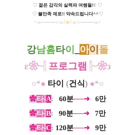
♡
젊은 감각의 실력파 여쌤들!
!
!
♡
♡
불만족 제로!! 약속드립니다^^
♡
*
≪
━━━
✤
≫
⁑
✤
⁑
≪
✤
━━━
≫
*
강
남홈
타
이
_
아
이
돌
ε
❀
~
∫
프로그램
∫
~
❀
з
○
*
●
타이
(
건식
)
●
*
○
✿
타
-
A
:
0
60분
──➜
0
6만
✿
타
-
B
:
0
90분
──➜
0
7만
✿
타
-
C
:
120분
──➜
0
9만