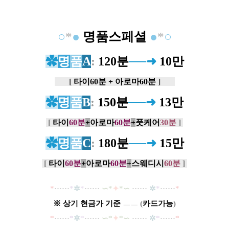
○
*
●
명품스페셜
●
*
○
✿
명
품
A
:
120분
──➜
10만
[
타
이60분 + 아로마60분
]
✿
명
품
B
:
150분
──➜
13만
[
타
이
60분
+
아로마
60분
+
풋케어
30분
]
✿
명
품
C
:
180분
──➜
15만
[
타
이
60분
+
아로마
60분
+
스웨디시
60분
]
*
·····
·
*
✲
*
······
∽*
✦
*∽
······
✲
*
······
*
※
상기
현금가
기준
ㅡㅡ
(
카드
가능
)
*
·····
·
*
✲
*
······
∽*
✦
*∽
······
✲
*
······
*