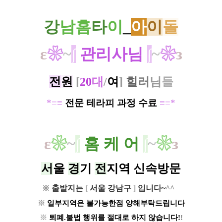
강
남홈
타
이
_
아
이
돌
ε
❀
~
∫​
관리사님
∫
~
❀
з
전
원
[
20
대
/
여
]
힐
러
님
들
*
≡
≡
전문 테라피 과정 수료
≡
≡
*
ε
❀
~
∫
​
홈 케 어
∫
~
❀
з
서
울
경
기
전
지역 신속방문
출발지는
[
서울 강남구
]
입니다~
^^
※
ㅡ
※
일부지역은 불가능한점 양해부탁드립니다
※
퇴폐.불법 행위를 절대로 하지 않습니다!
!