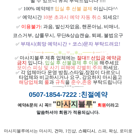
될 수 있으니 유의 부탁드립니다 !!!!
100% 예약제!!
입실 후 선불 결제
이십니다^^
✅
예약시간
10분 초과시 예약 자동 취소
되세요!
✅
이용불가
: 과음, 발신자없음, 핸폰아님, 비매너,
✅
코스거부, 샵룰무시, 무단&상습캔슬, 퇴폐, 불법요구
부재시(희망 예약시간 + 코스)문자 부탁드려요!
✅
｡
˚
**
━
✦
━
━
｡｡
✱｡｡
❤
｡｡
✱
｡｡
━
━
✦
━
**
˚
｡
마사지블루 제휴 업체에는
절대!! 선입금 예약금
✅
금지
입니다.
입실 후 선불결제 후 이용
해주세요
보이스 피싱 및 사기 피해에 각별히 주의
하세요.
각 업체마다 운영 방침,스타일,장점이 다르오니
✅
ㅡ
타업체와 비교하시거나 요구, 강요하지 마시옵고
ㅡ
해당업체
의
룰
과
규칙
을
준
수
,
존중
부탁드립니다
━
━=***=━
━
0507-1854-7222
:친절예약
"
마
사
지
블
루
"
예약&문의 시 꼭!!
회원
이라고
말씀하셔야 회원가
적용되십니다.
마사지블루에서는 마사지,
건마
, 1인샵,
스웨디시
, 스파, 왁싱, 로미로