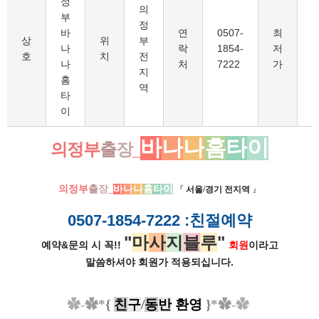
정
의
부
정
바
연
0507-
최
6
상
위
부
나
락
1854-
저
호
치
전
나
처
7222
가
지
홈
역
타
이
바
나
나
홈
타
이
의정부
출
장
_
의정부
출
장
_
바
나
나
홈
타
이
『
서울/경기 전지역
』
0507-1854-7222
:친절예약
"
마
사
지
블
루
"
예약&문의 시 꼭!!
회원
이라고
말씀하셔야 회원가
적용되십니다.
✿
-
✿*
{
친
구
/
동
반
환영
}
*
✿
-
✿