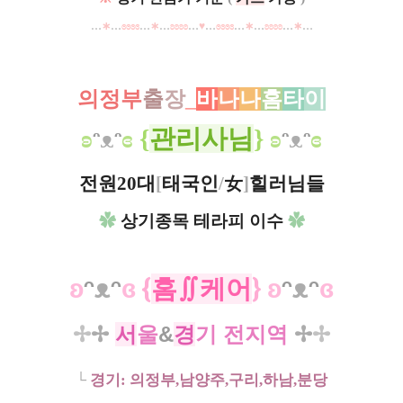
…
∗
…
ɞɞɞɞ
…
∗
…
ʚʚʚʚ
…
♥
…
ɞɞɞɞ
…
∗
…
ʚʚʚʚ
…
∗
…
의정부
출
장
_
바
나
나
홈
타
이
ʚ
ᵔ
ᴥ
ᵔ
ɞ
{
관리사님
}
ʚ
ᵔ
ᴥ
ᵔ
ɞ
전원20대
[
태국인
/
女
]
힐러님들
✿
상기종목 테라피 이수
✿
ʚ
ᵔ
ᴥ
ᵔ
ɞ
{
홈
∬
케어
}
ʚ
ᵔ
ᴥ
ᵔ
ɞ
✢
✢
서
울
&
경
기 전지역
✢
✢
└
경기: 의정부,남양주,구리,하남,분당