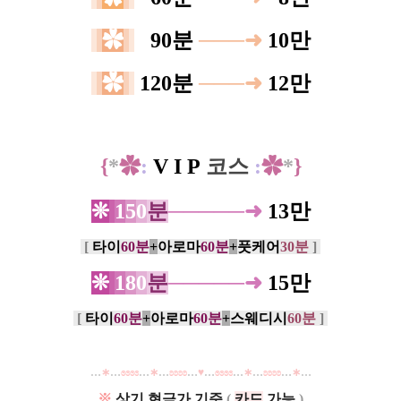
✿
0
90분
───
➜
10만
✿
120분
───
➜
12만
{
*
✿
:
V I P
코스
:
✿
*
}
❊
1
5
0
분
─────
➜
13만
[
타
이
60분
+
아로마
60분
+
풋케어
30분
]
❊
1
8
0
분
─────
➜
15만
[
타
이
60분
+
아로마
60분
+
스웨디시
60분
]
…
∗
…
ɞɞɞɞ
…
∗
…
ʚʚʚʚ
…
♥
…
ɞɞɞɞ
…
∗
…
ʚʚʚʚ
…
∗
…
※
상기 현금가 기준
(
카드
가능
)