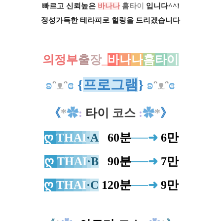
빠르고 신뢰높은
바나나
홈
타
이
입니다^^!
정성가득한 테라피로 힐링을 드리겠습니다
의정부
출
장
_
바
나
나
홈
타
이
ʚ
ᵔ
ᴥ
ᵔ
ɞ
{
프로그램
}
ʚ
ᵔ
ᴥ
ᵔ
ɞ
《
*
✿
:
타이
코스
:
✿
*
》
ღ
T
H
A
I
·
A
0
60분
─
─
➜
6만
ღ
T
H
A
I
·
B
0
90분
─
─
➜
7만
ღ
T
H
A
I
·
C
120분
─
─
➜
9만