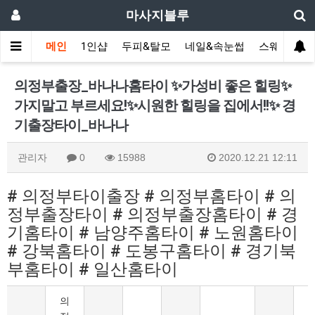
마사지블루
메인
1인샵
두피&탈모
네일&속눈썹
스웨디시(다
의정부출장_바나나홈타이 ✨가성비 좋은 힐링✨
가지말고 부르세요!✨시원한 힐링을 집에서!!✨ 경
기출장타이_바나나
관리자
0
15988
2020.12.21 12:11
# 의정부타이출장 # 의정부홈타이 # 의
정부출장타이 # 의정부출장홈타이 # 경
기홈타이 # 남양주홈타이 # 노원홈타이
# 강북홈타이 # 도봉구홈타이 # 경기북
부홈타이 # 일산홈타이
의