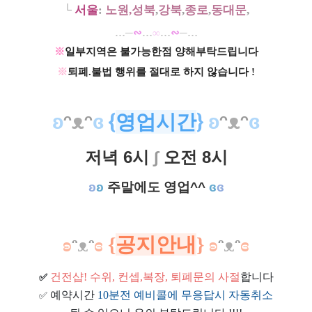
└
서울
:
노원,성북
,
강북
,
종로
,
동대문
,
…
─
∾
…
∞
…
∾
─
…
※
일부지역은 불가능한점 양해부탁드립니다
※
퇴폐.불법 행위를 절대로 하지 않습니다 !​
ʚ
ᵔ
ᴥ
ᵔ
ɞ
{
영업시간
}
ʚ
ᵔ
ᴥ
ᵔ
ɞ
저녁 6시
∫
오전 8시
ʚ
ʚ
주말에도 영업^^
ɞ
ɞ
ʚ
ᵔ
ᴥ
ᵔ
ɞ
{
공지안내
}
ʚ
ᵔ
ᴥ
ᵔ
ɞ
건전샵
! 수위, 컨셉,복장, 퇴폐문의 사절
합니다
✅
예약시간
10분전 예비콜에 무응답시 자동취소
✅