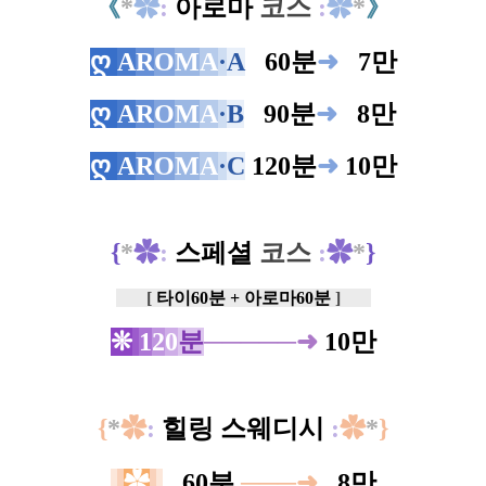
《
*
✿
:
아로마
코스
:
✿
*
》
ღ
A
R
O
M
A
·
A
0
60분
➜
0
7만
ღ
A
R
O
M
A
·
B
0
90분
➜
0
8만
ღ
A
R
O
M
A
·
C
120분
➜
10만
{
*
✿
:
스페셜
코스
:
✿
*
}
[
타
이60분 + 아로마60분
]
❊
1
2
0
분
─────
➜
10만
{
*
✿
:
힐링 스웨디시
:
✿
*
}
✿
0
60분
───
➜
0
8
만