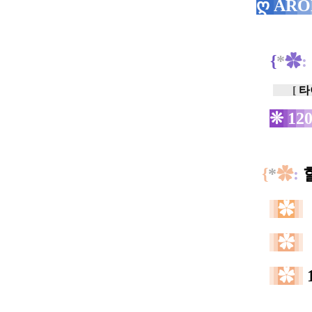
ღ
A
R
O
{
*
✿
:
[
타
❊
1
2
{
*
✿
:
✿
✿
✿