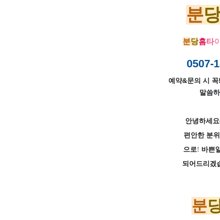
분
분
당
홈
타
이
0507-1
예약&문의 시 꼭!
말씀하
안녕하세요
편안한 분위
!
으로
바쁜일
되어드리겠습
분