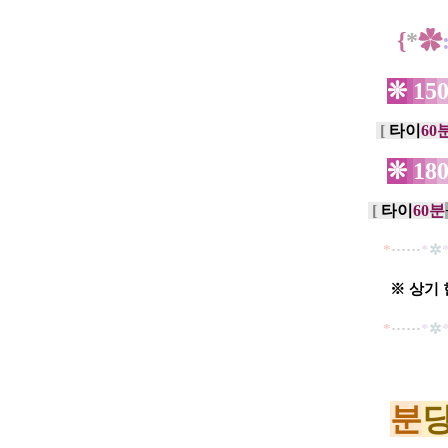
{
*
✿
❊
1
5
[
타
이
60
❊
1
8
[
타
이
60분
*
·····
·
*
✲
※
상기
*
·····
·
*
✲
분