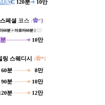
M
A
·
C
120분
➜
10만
스페셜
코스
:
✿
*
}
이60분 + 아로마60분
]
0
분
─────
➜
10만
힐링 스웨디시
:
✿
*
}
0
60분
───
➜
0
8
만
0
90분
───
➜
10만
120분
───
➜
12만