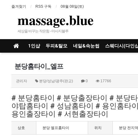
즐겨찾기
RSS 구독
08월 08일(토)
massage.blue
세상을 바꾸는 작은힘 - 마사지블루
1인샵
두피&탈모
네일&속눈썹
스웨디시(다인샵
분당홈타이_엘프
관리자
분당/성남/광주(판교)
0
17766
# 분당홈타이 # 분당출장타이 # 분당타
야탑홈타이 # 성남홈타이 # 용인홈타이
용인출장타이 # 서현출장타이
상호
분당 엘프홈타이
위치
분당 전지