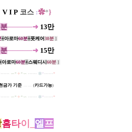
:
V I P
코스
:
✿
*
}
0
분
─────
➜
13만
분
+
아로마
60분
+
풋케어
30분
]
0
분
─────
➜
15만
+
아로마
60분
+
스웨디시
60분
]
*
······
∽*
✦
*∽
······
✲
*
······
*
현금가
기준
ㅡㅡ
(
카드
가능
)
*
······
∽*
✦
*∽
······
✲
*
······
*
당
홈
타
이_
엘
프