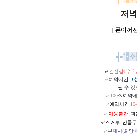
저녁 
[
폰이꺼
╬
˚
·
✧
건전샵
! 수
✅
예약시간
1
✅
될 수 있
100% 예약제
✅
예약시간
1
✅
이용불가
: 
✅
코스거부, 샵룰무
부재시(희망 
✅