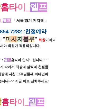
당
홈
타
이_
엘
프
_
엘
프
『
서울
/
경기 전지역
』
854-7282
:친절예약
"
마
사
지
블
루
"
!
회원
이라고
셔야 회원가
적용되십니다.
~?
엘
프
홈타이 인사드립니다.^^
기 속에서 최상의 실력과
친절함
상에 지친 고객님들께 비타민이
니다~^^ 지금 바로 전화주세요!
당
홈
타
이_
엘
프