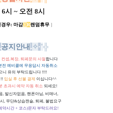
6시 ~ 오전 8시
진경우
:
마감
O
R
랜덤휴무
]
.
공지안내
.
✧
·
˚
╬
위, 컨셉,복장, 퇴폐문의 사절
합니다
0분전 예비콜에 무응답시 자동취소
으니 유의 부탁드립니다 !!!!
!!
입실 후 선불 결제
이십니다^^
0분 초과시 예약 자동 취소
되세요!
과음, 발신자없음, 핸폰아님, 비매너,
시, 무단&상습캔슬, 퇴폐, 불법요구
예약시간 + 코스)문자 부탁드려요!