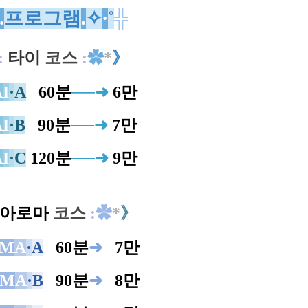
.
프로그램
.
✧
·
˚
╬
:
타이
코스
:
✿
*
》
A
I
·
A
0
60분
─
─
➜
6만
A
I
·
B
0
90분
─
─
➜
7만
A
I
·
C
120분
─
─
➜
9만
아로마
코스
:
✿
*
》
M
A
·
A
0
60분
➜
0
7만
M
A
·
B
0
90분
➜
0
8만