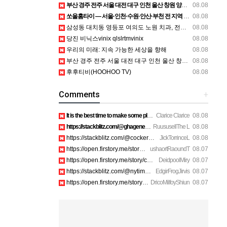
부산 경주 전주 서울 대전 대구 인천 울산 창원 양산 포항 천안 평택 용인 고양 성남 수원 일수, 미용학원, 가족사진, 점집, 한복대여, 독학재수학원, 재회부적 정보
08.08
쏘울홈타이 — 서울·인천·수원·안산·부천 전 지역 출장 안마 안내
08.08
삼성동 대치동 영등포 여의도 노원 치과, 전주임플란트 대구정형외과 광주피부과 정보
08.08
당진 비닉스vinix qlslrtmvinix
08.08
우리의 미래: 지속 가능한 세상을 향해
08.08
부산 경주 전주 서울 대전 대구 인천 울산 창원 양산 포항 천안 평택 용인 고양 성남 수원 일수, 미용학원, 가족사진, 점집, 한복대여, 독학재수학원, 재회부적 정보
08.08
후후티비(HOOHOO TV)
08.08
Comments
+
It is the best time to make some plans for the long run and …
Clarice Clarice
08.08
https://stackblitz.com/@ghagenes74/collections/what-happens-…
RuususellThe L
08.08
https://stackblitz.com/@cockerhanstartup/collections/help__-…
JickTorrinceL
08.08
https://open.firstory.me/story/cmsip2pjw1a3701z6ftwa1gpl htt…
ushaortRaoundT
08.07
https://open.firstory.me/story/cmsiqku8m17ah01yqc4c6208e htt…
DeidpoolMiry
08.07
https://stackblitz.com/@nytimes/collections/how-to-turn-off-…
EdgirFrogJirvis
08.07
https://open.firstory.me/story/cmsiozsiy17o601yk4yp1bpeu htt…
DricoMilfoyShiun
08.07