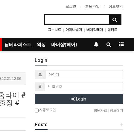
로그인
회원가입
정보찾기
그누보드
아미나빌더
베이직테마
영카트
|
|
|
남테라피스트
왁싱
바버샵(헤어)
Login
.12.21 12:06
홈타이 #
Login
출장 #
자동로그인
회원가입
|
정보찾기
Posts
+