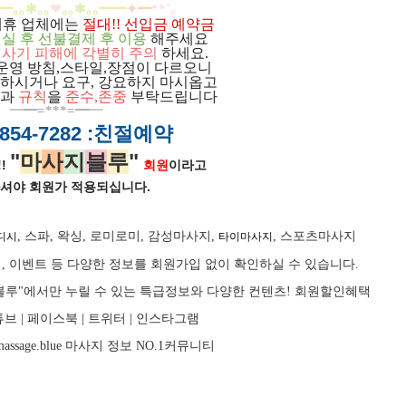
━
｡｡
✱｡｡
❤
｡｡
✱
｡｡
━
━
✦
━
**
˚
｡
제휴 업체에는
절대!! 선입금 예약금
실 후 선불결제 후 이용
해주세요
 사기 피해에 각별히 주의
하세요.
운영 방침,스타일,장점이 다르오니
하시거나 요구, 강요하지 마시옵고
과
규칙
을
준
수
,
존중
부탁드립니다
━
━=***=━
━
854-7282
:친절예약
"
마
사
지
블
루
"
!
회원
이라고
셔야 회원가
적용되십니다.
, 스파, 왁싱, 로미로미, 감성마사지,
, 스포츠마사지
디시
타이마사지
, 이벤트 등 다양한 정보를 회원가입 없이 확인하실 수 있습니다.
마사지블루"에서만 누릴 수 있는 특급정보와 다양한 컨텐츠! 회원할인혜택
브 |
페이스북
| 트위터 |
인스타그램
assage.blue
마사지
정보 NO.1커뮤니티