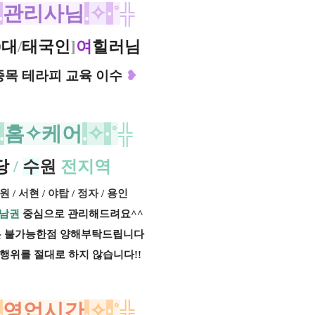
.
관리사님
.
✧
·
˚
╬
0대
/
태국인
]
여
힐러님
목 테라피 교육 이수
❥
.
홈✧케어
.
✧
·
˚
╬
당
/
수
원
전지역
원 / 서현 / 야탑 / 정자 / 용인
남권
중심으로 관리해드려요^^
 불가능한점 양해부탁드립니다
 행위를 절대로 하지 않습니다!!
.
영업시간
.
✧
·
˚
╬