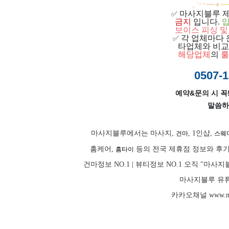
｡
˚
**
━
✦
━
마사지블루 
✅
금지
입니다.
입
보이스 피싱 및
각 업체마다 
✅
ㅡ
타업체와 비교
ㅡ
해당업체
의
룰
0507-1
예약&문의 시 꼭!
말씀하
마사지블루에서는 마사지,
, 1인샵,
건마
스웨
홈케어,
등의 전국 제휴점 정보와 후기
홈타이
건마정보 NO.1 | 뷰티정보 NO.1 오직 "
마사지블루 유튜
카카오채널
www.m