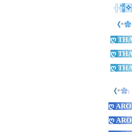
╬
˚
·
✧
《
*
✿
ღ
T
H
ღ
T
H
ღ
T
H
《
*
✿
:
ღ
A
R
O
ღ
A
R
O