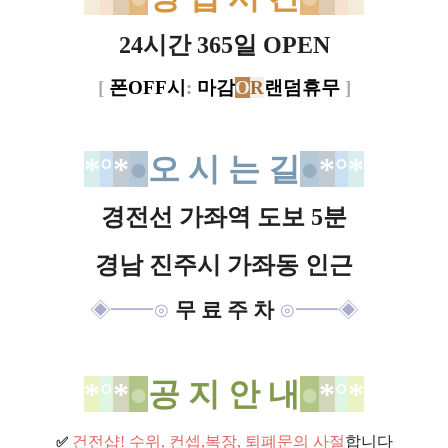
24시간 365일 OPEN
[
폰OFF시
:
마감
O
R
랜덤휴무
]
*
°
*
●
오 시 는 길
●
*
​°
*
경전선 가좌역 도보 5분
경남 진주시 가좌동 인근
◈
━━
⊙
무 료 주 차
⊙
━━
◈
*
°
*
●
공 지 안 내
●
*
​°
*
건전샵
! 수위, 컨셉,복장, 퇴폐문의 사절
합니다
✅