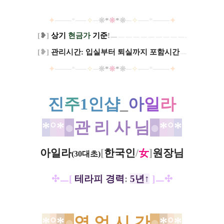
✦
───
*
──
✧
─
❊
*
❊
*
❊
─
✧
──
*
───
✦
[
❥
]
상기
현금가
기준
!
ㅡ
ㅡ
ㅡ
ㅡ
ㅡ
ㅡ
ㅡ
ㅡ
ㅡ
ㅡ.
[
❥
]
관리시간: 입실부터 퇴실까지 포함시간
ㅡ
✦
───
*
──
✧
─
❊
*
❊
*
❊
─
✧
──
*
───
✦
진
주
1인샵
_
아
일
라
*​
°
*
●
관 리 사 님
●
*
°
*
아일라
[
한국인
/
女
]
원장님
(30대초)
✣
ㅡ[
테라피 경력
:
5년↑
]
ㅡ
✣
*
°
*
●
영 업 시 간
●
*
​°
*