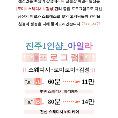
센스있는 최상의 감성테라피 전문샵 아일라원장은
[
로미
&
스웨디시
&
감성
]
관리 종합 프로그램으로 지친
심신의 피로와 스트레스로 쌓인 고객님들의 건강을
‿
친절과 정성을 다해 풀어드리겠습니다.
♡
๑
>
<
๑
♡
진
주
1인샵
_
아
일
라
*
°
*
●
프 로 그 램
●
*
°
*
[
[
[
스웨디시+로미로미+감성
]
]
]
ᵔ
ᴥ
ᵔ
A
。
60분
···
·
·
·
➼
11만
ㅡㅡㅡㅡ
후면 스웨디시 바디케어
ㅡㅡㅡㅡ
ᵔ
ᴥ
ᵔ
B
。
80분
···
·
·
·
➼
14만
ㅡㅡㅡㅡ
전신 스웨디시 바디케어
ㅡㅡㅡㅡ