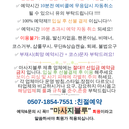
예약시간
10분전 예비콜에 무응답시 자동취소
✅
될 수 있으니 유의 부탁드립니다 !!!!
100% 예약제!!
입실 후 선불 결제
이십니다^^
✅
예약시간
10분 초과시 예약 자동 취소
되세요!
✅
이용불가
: 과음, 발신자없음, 핸폰아님, 비매너,
✅
코스거부, 샵룰무시, 무단&상습캔슬, 퇴폐, 불법요구
부재시(희망 예약시간 + 코스)문자 부탁드려요!
✅
｡
˚
**
━
✦
━
━
｡｡
✱｡｡
❤
｡｡
✱
｡｡
━
━
✦
━
**
˚
｡
마사지블루 제휴 업체에는
절대!! 선입금 예약금
✅
금지
입니다.
입실 후 선불결제 후 이용
해주세요
보이스 피싱 및 사기 피해에 각별히 주의
하세요.
각 업체마다 운영 방침,스타일,장점이 다르오니
✅
ㅡ
타업체와 비교하시거나 요구, 강요하지 마시옵고
ㅡ
해당업체
의
룰
과
규칙
을
준
수
,
존중
부탁드립니다
━
━=***=━
━
0507-1854-7551
:친절예약
"
마
사
지
블
루
"
예약&문의 시 꼭!!
회원
이라고
말씀하셔야 회원가
적용되십니다.