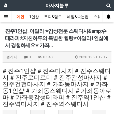
마사지블루
메인
1인샵
두피&탈모
네일&속눈썹
스웨디시(다
진주1인샵_아일라 ⭐️감성전문 스웨디시&amp;슈
테라피⭐️지친하루의 특별한 힐링⭐️아일라1인샵에
서 경험하세요⭐️ 가좌…
관리자
0
10943
2020.12.21 12:17
# 진주1인샵 # 진주마사지 # 진주스웨디
시 # 진주로미로미 # 진주감성마사지 #
진주건전마사지 # 가좌동마사지 # 가좌
동1인샵 # 가좌동스웨디시 # 가좌동아로
마 # 가좌동감성테라피 # 진주역1인샵 #
진주역마사지 # 진주역스웨디시