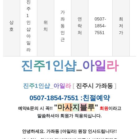
진
주
가
1
좌
연
0507-
최
1
상
인
위
동
락
1854-
저
호
샵
치
인
처
7551
가
아
근
일
라
진
주
1인샵
_
아
일
라
진
주
1인샵
_
아
일
라
[
진주시 가좌동
]
0507-1854-7551
:친절예약
"
마
사
지
블
루
"
예약&문의 시 꼭!!
회원
이라고
말씀하셔야 회원가
적용되십니다.
안녕하세요. 가좌동 [아일라] 원장 인사드립니다!!