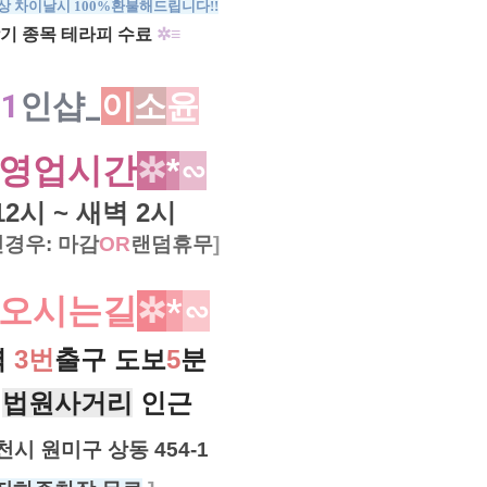
상 차이날시 100%환불해드립니다!!
기 종목 테라피 수료
✲≡
천
1
인샵_
이
소
윤
영업시간
✲
*​
∽
12시 ~ 새벽 2시
경우: 마감
OR
랜덤휴무
]
오시는길
✲
*​
∽
역
3번
출구
도보
5
분
천
법원사거리
인근​
시 원미구 상동 454-1