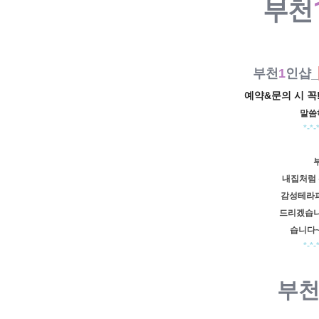
부천
부천
1
인샵_
예약&문의 시 꼭!
말씀
*-*-
내집처럼 
감성테라
드리겠습니
습니다~
*-*-
부