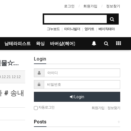
로그인
회원가입
정보찾기
그누보드
아미나빌더
영카트
베이직테마
|
|
|
남테라피스트
왁싱
바버샵(헤어)
Login
부천1인샵_이소윤 :★:★:감성 테라피:★:★정성이 가득단긴 따뜻한 손길로 힐링과 편안함을 선물☆:☆:편안한 힐링공간:☆:☆:…
.12.21 12:12
 # 송내
Login
자동로그인
회원가입
|
정보찾기
Posts
+