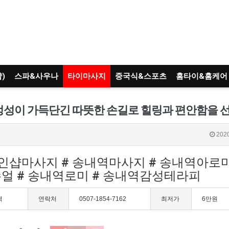
)
스파&사우나
타이마사지
중국식&스포츠
홈타이&홈케어
2020
1인샵마사지 # 송내역마사지 # 송내역아로마
슈얼 # 송내역로미 # 송내역감성테라피
역
연락처
0507-1854-7162
최저가
6만원