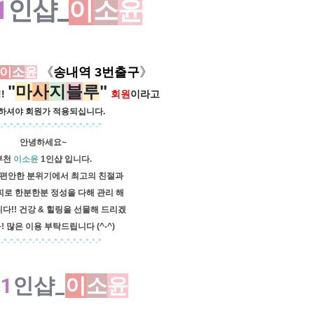
1
인샵_
이
소
윤
이
소
윤
《
송내역 3번출구
》
"
마
사
지
블
루
"
!
회원
이라고
하셔야 회원가
적용되십니다.
*-*-*-*-*-*-*-*-*-*-*-*-*-*-*-*-*
안녕하세요~
부천
이소윤
1인샵 입니다.
편안한 분위기에서 최고의 친절과
피로
한분한분 정성을 다해 관리
해
다!!
건강 & 힐링을 선물해
드리겠
! 많은 이용 부탁드립니다 (^-^)
*-*-*-*-*-*-*-*-*-*-*-*-*-*-*-*-*
천
1
인샵_
이
소
윤