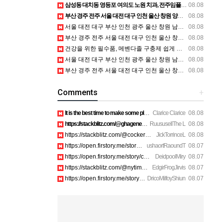
삼성동 대치동 영등포 여의도 노원 치과, 전주임플란트 대구정형외과 광주피부과 정보
08.08
부산 경주 전주 서울 대전 대구 인천 울산 창원 양산 포항 천안 평택 용인 고양 성남 수원 일수, 미용학원, 가족사진, 점집, 한복대여, 독학재수학원, 재회부적 정보
08.08
서울 대전 대구 부산 인천 광주 울산 창원 남양주 이혼전문변호사 정보
08.08
부산 경주 전주 서울 대전 대구 인천 울산 창원 양산 포항 천안 평택 용인 고양 성남 수원 일수, 미용학원, 가족사진, 점집, 한복대여, 독학재수학원, 재회부적 정보
08.08
건강을 위한 필수품, 메벤다졸 구충제 쉽게 구매하기 - 러시아 직구 우라몰 ula24.top
08.08
서울 대전 대구 부산 인천 광주 울산 창원 남양주 이혼전문변호사 정보
08.08
부산 경주 전주 서울 대전 대구 인천 울산 창원 양산 포항 천안 평택 용인 고양 성남 수원 일수, 미용학원, 가족사진, 점집, 한복대여, 독학재수학원, 재회부적 정보
08.08
Comments
+
It is the best time to make some plans for the long run and …
Clarice Clarice
08.08
https://stackblitz.com/@ghagenes74/collections/what-happens-…
RuususellThe L
08.08
https://stackblitz.com/@cockerhanstartup/collections/help__-…
JickTorrinceL
08.08
https://open.firstory.me/story/cmsip2pjw1a3701z6ftwa1gpl htt…
ushaortRaoundT
08.07
https://open.firstory.me/story/cmsiqku8m17ah01yqc4c6208e htt…
DeidpoolMiry
08.07
https://stackblitz.com/@nytimes/collections/how-to-turn-off-…
EdgirFrogJirvis
08.07
https://open.firstory.me/story/cmsiozsiy17o601yk4yp1bpeu htt…
DricoMilfoyShiun
08.07