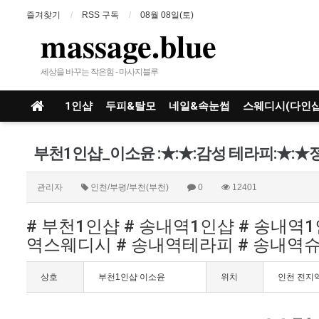
즐겨찾기
RSS 구독
08월 08일(토)
massage.blue
세상을 바꾸는 작은힘 - 마사지블루
1인샵
두피&탈모
네일&속눈썹
스웨디시(다인샵
관리자
인천/부평/부천(부천)
0
12401
# 부천1인샵 # 송내역1인샵 # 송내역
역스웨디시 # 송내역테라피 # 송내역
상호
부천1인샵 이소윤
위치
인천 전지