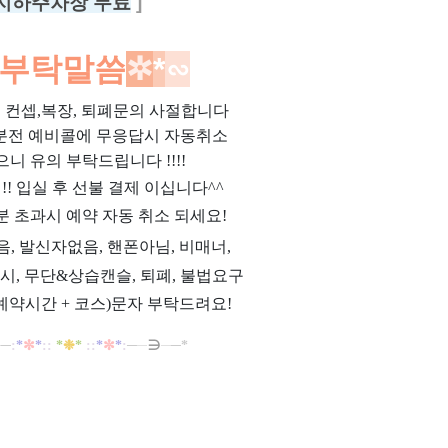
지하주차장 무료
]
부탁말씀
✲
*​
∽
위, 컨셉,복장, 퇴폐문의 사절합니다
0분전 예비콜에 무응답시 자동취소
으니 유의 부탁드립니다 !!!!
제!! 입실 후 선불 결제 이십니다^^
분 초과시 예약 자동 취소 되세요!
과음, 발신자없음, 핸폰아님, 비매너,
시, 무단&상습캔슬, 퇴폐, 불법요구
예약시간 + 코스)문자 부탁드려요!
─
─
:
*
✼
*
::
*
❉
*
::
*
✼
*
:
─
─
∋
─
─*