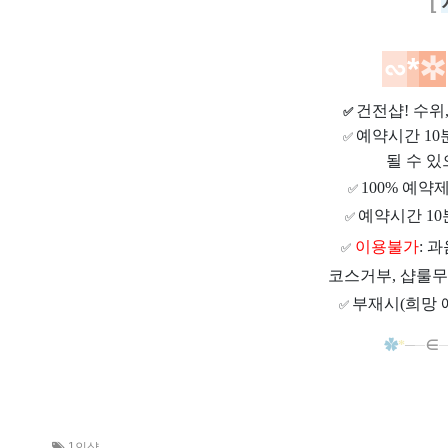
[
∽
*
✲
건전샵
! 수
✅
예약시간 1
✅
될 수 있
100% 예약
✅
예약시간 10
✅
이용불가
: 
✅
코스거부, 샵룰무
부재시(희망 
✅
✿
*
─
─
∈
1인샵