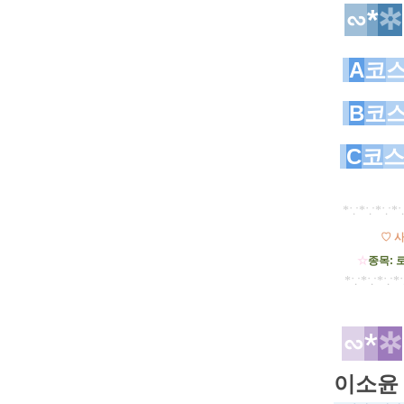
∽
*
✲
A
코
B
코
C
코
*∵*∵*​
∵*∵
♡ 
☆
종
목
: 
*∵*∵*​
∵*∵
∽
*
✲
이소윤