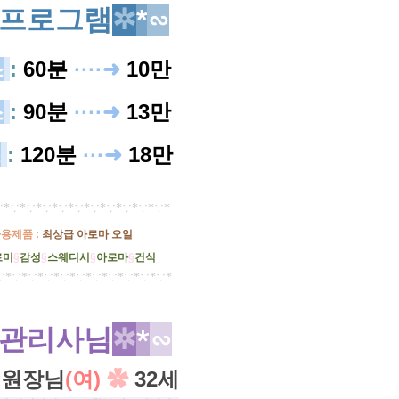
프로그램
✲
*
∽
스
:
60분
·
···➜
10만
스
:
90분
····
➜
13만
스
:
120분
···➜
18만
*​
∵*∵*​
∵*∵*​
∵*∵*​
∵*∵*​
∵*∵*
사용제품 :
최상급 아로마 오일
로미
§
감성
§
스웨디시
§
아로마
§
건식
*​
∵*∵*​
∵*∵*​
∵*∵*​
∵*∵*​
∵*∵*
관리사님
✲
*
∽
 원장님
(여)
✿
32세