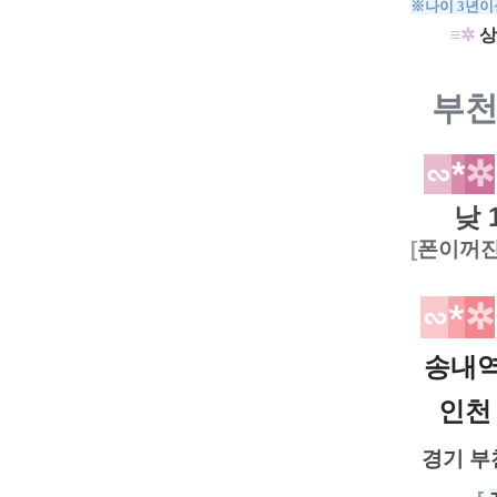
※나이 3년이
≡✲
상
부
∽
​*
✲
낮 
[
폰이꺼진
∽
*
✲
송내
인
경기 부천