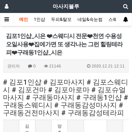
마사지블루
메인
1인샵
두피&탈모
네일&속눈썹
스웨디시(다
김포1인샵_시은 ❤️스웨디시 전문❤️천연 수용성
오일사용❤️집에가면 또 생각나는 그런 힐링테라
피❤️구래동1인샵_시은
관리자
0
21146
2020.12.21 12:11
# 김포1인샵 # 김포마사지 # 김포스웨디
시 # 김포건마 # 김포아로마 # 김포슈얼
마사지 # 구래동마사지 # 구래동1인샵 #
구래동스웨디시 # 구래동감성마사지 #
구래동건전마사지 # 구래동감성테라피
김
양