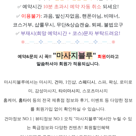
예약시간
10분 초과시 예약 자동 취소
되세요!
✅
이용불가
: 과음, 발신자없음, 핸폰아님, 비매너,
✅
코스거부, 샵룰무시, 무단&상습캔슬, 퇴폐, 불법요구
부재시(희망 예약시간 + 코스)문자 부탁드려요!
✅
❋
…
━
…
❖
…
━
…
❖
…
━
…
❖
…
━
…
❖
…
━
…
❋
"
마
사
지
블
루
"
예약&문의 시 꼭!!
회원
이라고
말씀하셔야 회원가
적용되십니다.
마사지블루에서는 마사지,
건마
, 1인샵,
스웨디시
, 스파, 왁싱, 로미로
미, 감성마사지,
타이마사지
, 스포츠마사지
홈케어,
홈타이
등의 전국 제휴점 정보와 후기, 이벤트 등 다양한 정보
를 회원가입 없이 확인하실 수 있습니다.
건마정보 NO.1 | 뷰티정보 NO.1 오직 "마사지블루"에서만 누릴 수 있
는 특급정보와 다양한 컨텐츠! 회원할인혜택