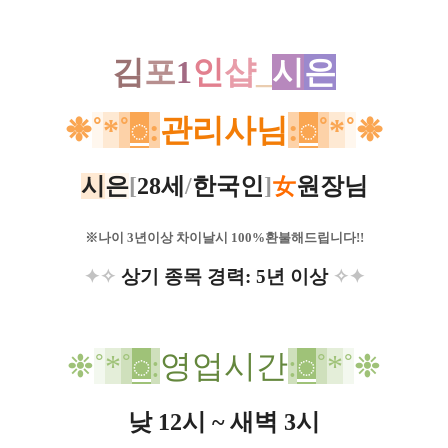
김
포
1
인
샵
_
시
은
❉
˚
*
˚
◌
:
관리사님
:
◌
˚
*
˚
❉
시
은
[
28세
/
한국인
]
女
원장님
※나이 3년이상 차이날시 100%환불해드립니다!!​
✦
✧
상기 종목 경력: 5년 이상
✧✦
❉
˚
*
˚
◌
:
영업시간
:
◌
˚
*
˚
❉
낮 12시 ~ 새벽 3시