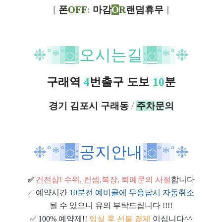
[
폰
OFF
:
마감
O
R
랜덤휴무
]
❉
˚
*
˚
◌
:
오시는길
:
◌
˚
*
˚
❉
구래역
4
번출구 도보
10
분
경기 김포시 구래동
/
주
차
문
의
❉
˚
*
˚
◌
:
공지안내
:
◌
˚
*
˚
❉
건전샵
! 수위, 컨셉,복장, 퇴폐문의 사절
합니다
✅
예약시간
10분전 예비콜에 무응답시 자동취소
✅
될 수 있으니 유의 부탁드립니다 !!!!
100% 예약제!!
입실 후 선불 결제
이십니다^^
✅