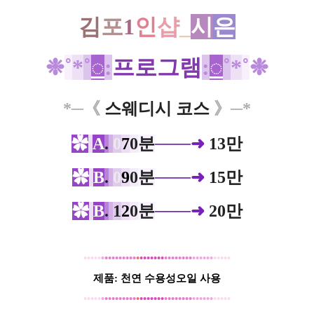
김
포
1
인
샵
_
시
은
❉
˚
*
˚
◌
:
프로그램
:
◌
˚
*
˚
❉
*─
《
스웨디시 코스
》─*
✿
A
.
0
7
0
분
───➜
13만
✿
B
.
0
9
0
분
───➜
15만
✿
B
.
1
2
0
분
───➜
20만
•
••••
•
•••••••••
•
••••
•
••
••••••••
••••••
•
••••
제품: 천연 수용성오일 사용​
•
••••
•
•••••••••
•
••••
•
••
••••••••
••••••
•
••••