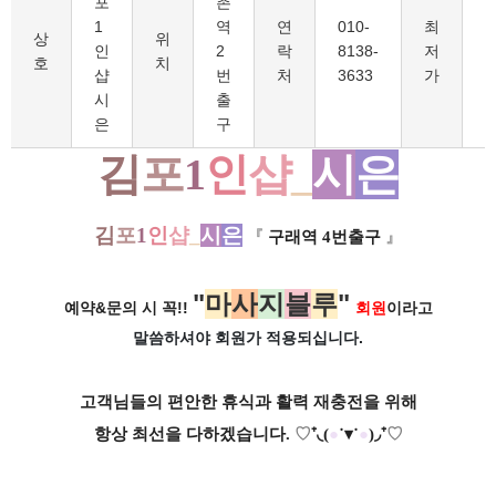
포
촌
1
역
연
010-
최
1
상
위
인
2
락
8138-
저
호
치
샵
번
처
3633
가
시
출
은
구
김
포
1
인
샵
_
시
은
김
포
1
인
샵
_
시
은
『
구래역 4번출구
』
"
마
사
지
블
루
"
예약&문의 시 꼭!!
회원
이라고
말씀하셔야 회원가
적용되십니다.
고객님들의 편안한 휴식과 활력 재충전을 위해
항상 최선을 다하겠습니다.
♡
⁺◟(
●
˙▾˙
●
)◞⁺
♡