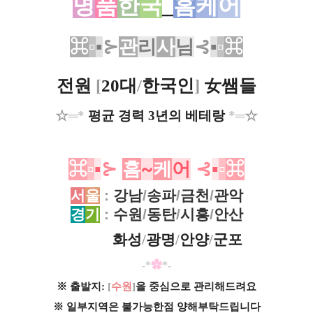
명
품
한
국
_
홈
케
어
⌘
▫
▪
⊱
관
리
사
님
⊰
▪
▫
⌘
전원
[
20대
/
한국인
]
女쌤들
☆
═
*
평균 경력 3년의 베테랑
*
═
☆
⌘
▫
▪
⊱
홈
~
케
어
⊰
▪
▫
⌘
서
울
:
강남
/
송파
/
금천
/
관악
경
기
:
수원
/
동탄
/
시흥
/
안산
화성
/
광명
/
안양
/
군포
ㅡㅡㅡ
-*
✿
*-
※ 출발지:
[
수원
]
을 중심으로 관리해드려요
※ 일부지역은 불가능한점 양해부탁드립니다