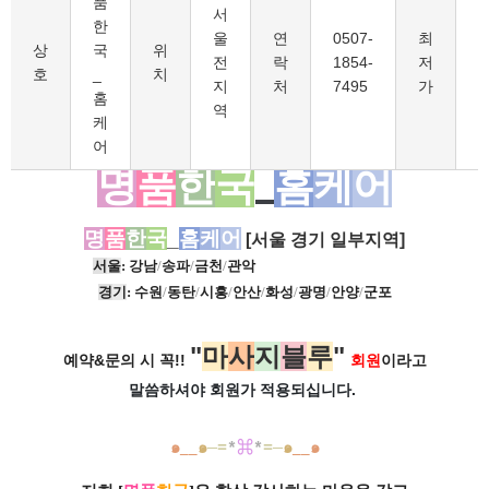
품
서
한
울
연
0507-
최
6
상
국
위
전
락
1854-
저
호
_
치
지
처
7495
가
홈
역
케
어
명
품
한
국
_
홈
케
어
명
품
한
국
_
홈
케
어
[서울 경기 일부지역]
서
울
: 강남
/
송파
/
금천
/
관악
ㅡㅡㅡㅡㅡㅡㅡㅡㅡㅡ
경
기
:
수원
/
동탄
/
시흥
/
안산
/
화성
/
광명
/
안양
/
군포
"
마
사
지
블
루
"
예약&문의 시 꼭!!
회원
이라고
말씀하셔야 회원가
적용되십니다.
๑
__
๑
๑
__
๑
─
=
*
⌘
*
=─