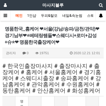
마사지블루
메인
1인샵
두피&탈모
네일&속눈썹
스웨디시(다
명품한국_홈케어 ❤서울(강남/송파/금천/관악)❤
경기남부❤⭐️베테랑쌤들❤스웨디시+로미+감성
+슈⭐️❤ 명품한국출장케어❤
관리자
0
19751
2020.12.21 12:01
# 한국인출장마사지 # 출장마사지 # 출
장케어 # 홈케어 # 서울홈케어 # 경기홈
케어 # 스웨디시출장 # 송파홈케어 # 강
남홈케어 # 관악홈케어 # 수원홈케어 #
동탄홈케어 # 안산홈케어 # 화성홈케어
명