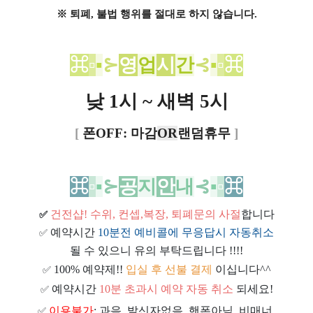
※ 퇴폐, 불법 행위를 절대로 하지 않습니다.
⌘
▫
▪
⊱
영
업
시
간
⊰
▪
▫
⌘
낮 1시 ~ 새벽 5시
[
폰OFF: 마감
OR
랜덤휴무
]
⌘
▫
▪
⊱
공
지
안
내
⊰
▪
▫
⌘
건전샵
! 수위, 컨셉,복장, 퇴폐문의 사절
합니다
✅
예약시간
10분전 예비콜에 무응답시 자동취소
✅
될 수 있으니 유의 부탁드립니다 !!!!
100% 예약제!!
입실 후 선불 결제
이십니다^^
✅
예약시간
10분 초과시 예약 자동 취소
되세요!
✅
이용불가
: 과음, 발신자없음, 핸폰아님, 비매너,
✅