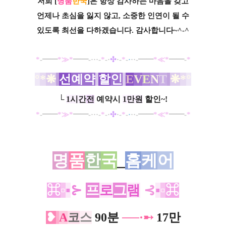
저희 [
명품
한국
]은 항상 감사하는 마음을 갖고
언제나 초심을 잃지 않고, 소중한 인연이 될 수
있도록 최선을 다하겠습니다. 감사합니다~^-^
*
-━━
*
≫
*
━━-
···
-
*
-
·
✣
·-
*
-
·
··
-━━
*
≪
*
━━-
*
°
*
❋
선
예약
할
인
E
V
E
N
T
❋
*
°
└
1시간
전
예약시
1만원
할인~!
*
-━━
*
≫
*
━━-
···
-
*
-
·
✣
·-
*
-
·
··
-━━
*
≪
*
━━-
*
명
품
한
국
_
홈
케
어
⌘
▫
▪
⊱
프
로
그
램
⊰
▪
▫
⌘
❥
A
코
스
90분
──·➸
17만