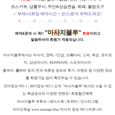
코스거부, 샵룰무시, 무단&상습캔슬, 퇴폐, 불법요구
부재시(희망 예약시간 + 코스)문자 부탁드려요!
✅
❋
…
━
…
❖
…
━
…
❖
…
━
…
❖
…
━
…
❖
…
━
…
❋
"
마
사
지
블
루
"
예약&문의 시 꼭!!
회원
이라고
말씀하셔야 회원가
적용되십니다.
마사지블루에서는 마사지,
건마
, 1인샵,
스웨디시
, 스파, 왁싱, 로미로
미, 감성마사지,
타이마사지
, 스포츠마사지
홈케어,
홈타이
등의 전국 제휴점 정보와 후기, 이벤트 등 다양한 정보
를 회원가입 없이 확인하실 수 있습니다.
건마정보 NO.1 | 뷰티정보 NO.1 오직 "마사지블루"에서만 누릴 수 있
는 특급정보와 다양한 컨텐츠! 회원할인혜택
마사지블루 유튜브 |
페이스북
| 트위터 |
인스타그램
카카오채널
www.massage.blue
마사지
정보 NO.1커뮤니티