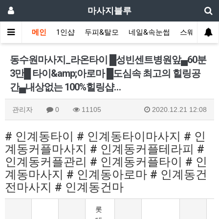
마사지블루
메인
1인샵
두피&탈모
네일&속눈썹
스웨디시(다
동수원마사지_라온타이 █성빈센트병원앞▄60분
3만█ 타이&amp;아로마 █도심속 최고의 힐링공
간▄내상없는 100%힐링샵…
관리자
0
11105
2020.12.21 12:08
# 인계동타이 # 인계동타이마사지 # 인
계동커플마사지 # 인계동커플테라피 #
인계동커플관리 # 인계동커플타이 # 인
계동마사지 # 인계동아로마 # 인계동건
전마사지 # 인계동건마
롯