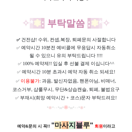
✧​
*
❃
:
부탁말씀
:
❃
*
✧
건전샵
! 수위, 컨셉,복장, 퇴폐문의 사절합니다
✅
예약시간 10분전 예비콜에 무응답시 자동취소
✅
될 수 있으니 유의 부탁드립니다 !!!!
100% 예약제!! 입실 후 선불 결제 이십니다^^
✅
예약시간 10분 초과시 예약 자동 취소 되세요!
✅
이용불가
: 과음, 발신자없음, 핸폰아님, 비매너,
✅
코스거부, 샵룰무시, 무단&상습캔슬, 퇴폐, 불법요구
부재시(희망 예약시간 + 코스)문자 부탁드려요!
✅
❋
*
❋
*
‥
*
∞
*
*
∞
*
‥*
❋
*
"
마
사
지
블
루
"
예약&문의 시 꼭!!
회원
이라고