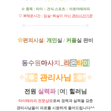
━
━
━
━
━
━
☆ 종목 : 타이
§
건식.스포츠
§
아로마테라피
♡ 꽉채운시간 : 입실~퇴실이 아닌
관리시간기준
❊
❊
━
━
━
━
━
━
━
━
━
━
━
━
━
━
━
✿
편의시설
:
개인
실
/
커플
실 완비
동
수
원
마
사
지
_
라
온
타
이
✧
*
❃
:
관리사님
:
❃
*
✧
전원
실력파
[
여
]
힐러님
타이테라피 전문샵
으로써
경력과
실력을
갖춘
관리사님들이
피로를 시원하게 풀어드립니다^^