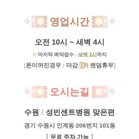
✧
*
❃
:
영업시간
:
❃
*
✧
오전 10시 ~ 새벽 4시
✲
마지막 예약접수
:
새벽 3시
까지
[
폰이꺼진경우
:
마감
O
R
랜덤휴무
]
✧
*
❃
:
오시는길
:
❃
*
✧
수원
/
성빈센트병원 맞은편
경기 수원시 인계동 206번지
101동
【
무료 주차 가능
】