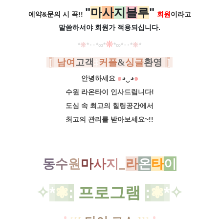
"
마
사
지
블
루
"
예약&문의 시 꼭!!
회원
이라고
말씀하셔야 회원가
적용되십니다.
❋
*
❋
*
‥
*
∞
*
*
∞
*
‥*
❋
*
[
남여
고객
‡
커플
&
싱글
환영
]
안녕하세요
๑
◕‿◕
๑
수원 라온타이 인사드립니다!
도심 속 최고의 힐링공간에서
최고의 관리를 받아보세요~!!
동
수
원
마
사
지
_
라
온
타
이
✧
*
❃
:
프로그램
:
❃
*
✧