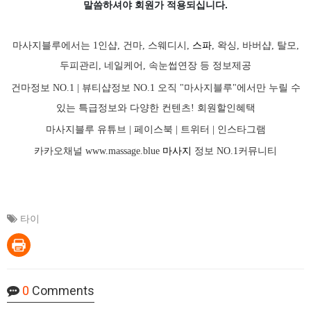
말씀하셔야 회원가
적용되십니다.
마사지블루에서는 1인샵, 건마, 스웨디시,
스파
, 왁싱, 바버샵, 탈모,
두피관리, 네일케어, 속눈썹연장 등 정보제공
건마정보 NO.1 | 뷰티샵정보 NO.1 오직 "마사지블루"에서만 누릴 수
있는 특급정보와 다양한 컨텐츠! 회원할인혜택
마사지블루 유튜브 |
페이스북
| 트위터 |
인스타그램
카카오채널
www.massage.blue
마사지
정보 NO.1커뮤니티
타이
0
Comments