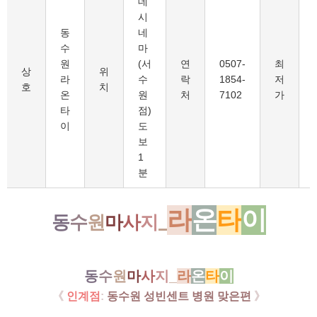
데
시
동
네
수
마
원
(서
연
0507-
최
상
위
라
수
락
1854-
저
호
치
온
원
처
7102
가
타
점)
이
도
보
1
분
라
온
타
이
동
수
원
마
사
지
_
동
수
원
마
사
지
_
라
온
타
이
《
인계점
:
동수원 성빈센트 병원 맞은편
》