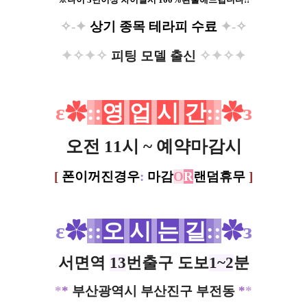
✧-✦
상기 종목 테라피 수료
✦-
✧
✦
✧
✦✧
✧✦
✧
✦
피팅 모델 출신
ε
✿
:
:
영
업
시
간
:
:
✿
з
오전 11시 ~ 예약마감시
[
폰이꺼진경우
:
마감
O
R
랜덤휴무
]
ε
✿
:
:
오
시
는
길
:
:
✿
з
서면역
13
번출구 도보
1~2
분
*
*
부산광역시 부산진구 부전동
*
*