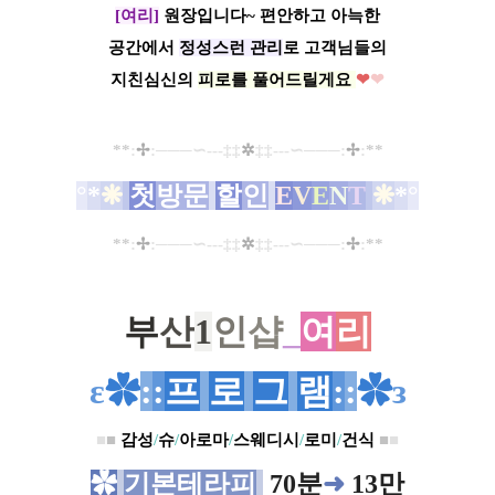
[여리]
원장입니다~
편안하고 아늑한
공간
에서
정성스런 관리
로
고객님들의
지친
심신의
피로를 풀어드릴게요
❤
❤
**
:
✢
:
─
─
─∽---
‡‡
✲
‡‡
---
∽
─
─
─
:
✢
:
**
°
*
❋
첫
방문
할
인
E
V
E
N
T
❋
*
°
**
:
✢
:
─
─
─∽---
‡‡
✲
‡‡
---
∽
─
─
─
:
✢
:
**
부
산
1
인
샵
_
여
리
ε
✿
:
:
프
로
그
램
:
:
✿
з
■
■
감성
/
슈
/
아로마
/
스웨디시
/
로미
/
건식
■
■
✿
기본테라피
70분
➜
13만