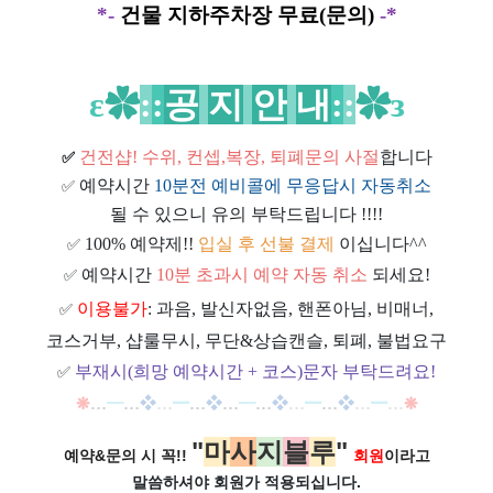
*-
건물 지하주차장 무료(문의)
-*
ε
✿
:
:
공
지
안
내
:
:
✿
з
건전샵
! 수위, 컨셉,복장, 퇴폐문의 사절
합니다
✅
예약시간
10분전 예비콜에 무응답시 자동취소
✅
될 수 있으니 유의 부탁드립니다 !!!!
100% 예약제!!
입실 후 선불 결제
이십니다^^
✅
예약시간
10분 초과시 예약 자동 취소
되세요!
✅
이용불가
: 과음, 발신자없음, 핸폰아님, 비매너,
✅
코스거부, 샵룰무시, 무단&상습캔슬, 퇴폐, 불법요구
부재시(희망 예약시간 + 코스)문자 부탁드려요!
✅
❋
…
━
…
❖
…
━
…
❖
…
━
…
❖
…
━
…
❖
…
━
…
❋
"
마
사
지
블
루
"
예약&문의 시 꼭!!
회원
이라고
말씀하셔야 회원가
적용되십니다.