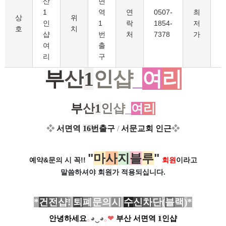
산
면
1
역
연
0507-
최
6
상
위
인
1
락
1854-
저
호
치
샵
번
처
7378
가
여
출
리
구
부
산
1
인
샵
_
여
리
부
산
1
인
샵
_
여
리
❖
서면역
16번
출구
/
서문교회 인근
❖
"
마
사
지
블
루
"
예약&문의 시 꼭!!
회원
이라고
말씀하셔야 회원가
적용되십니다.
*
건
전
샵
!
퇴
폐
문의
시
수
신
차
단
(
블
랙
)
*
안녕하세요
｡
◕‿◕
｡
❤
부산 서면역
1
인샵