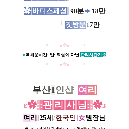
✿
바디스페셜
9
0분
➜
18만
─
─────
└
첫
방
문
17만
✲
*
*
─
─
─
─
─
─
*
*
✲
✲
​♣
꽉채운시간
:
입~퇴실이 아닌
관리시간기준
✲
*
*
─
─
─
─
─
─
*
*
✲
✲
부
산
1
인
샵
_
여
리
ε
✿
:
:
관
리
사
님
:
:
✿
з
여
리
[
25세
/
한국인
]
女
원장님
※나이 3년이상 차이날시 100%환불해드립니다!!