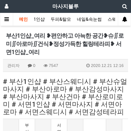
마사지블루
메인
1인샵
두피&탈모
네일&속눈썹
스웨디시(다
부산1인샵_여리 ❥편안하고 아늑한 공간❥슈∬로
미∬아로마∬건식❥정성가득한 힐링테라피❥ 서
면1인샵_여리
관리자
0
7547
2020.12.21 12:16
# 부산1인샵 # 부산스웨디시 # 부산슈얼
마사지 # 부산아로마 # 부산감성마사지
# 부산마사지 # 부산건마 # 부산로미로
미 # 서면1인샵 # 서면마사지 # 서면아
로마 # 서면스웨디시 # 서면감성테라피
부
서