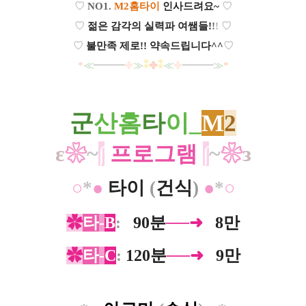
♡
NO1.
M2홈타이
인사드려요~
♡
♡
젊은 감각의 실력파 여쌤들!
!
!
♡
♡
불만족 제로!! 약속드립니다^^
♡
*
≪
━━━
✤
≫
⁑
✤
⁑
≪
✤
━━━
≫
*
군
산홈
타
이_
M
2
ε
❀
~
∫
프로그램
∫
~
❀
з
○
*
●
타이
(
건식
)
●
*
○
✿
타
-
B
:
0
90분
──➜
0
8만
✿
타
-
C
:
120분
──➜
0
9만