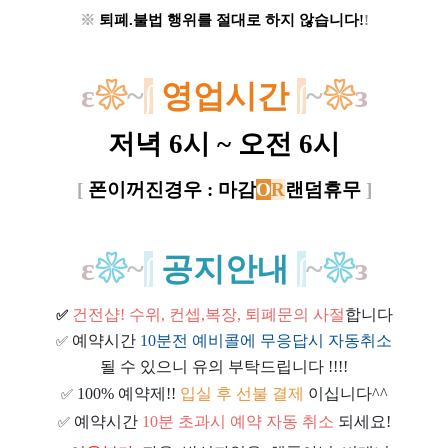
※
퇴폐.불법 행위를 절대로 하지 않습니다!
!
ε
❀
~
∫
​
영업시간
∫
~
❀
з
저녁 6시 ~ 오전 6시
[
폰이꺼진경우 : 마감
O
R
랜덤휴무
]
ε
❀
~
∫
공지안내
∫
~
❀
з
건전샵
! 수위, 컨셉,복장, 퇴폐문의 사절
합니다
✅
예약시간
10분전 예비콜에 무응답시 자동취소
✅
될 수 있으니 유의 부탁드립니다 !!!!
100% 예약제!!
입실 후 선불 결제
이십니다^^
✅
예약시간
10분 초과시 예약 자동 취소
되세요!
✅