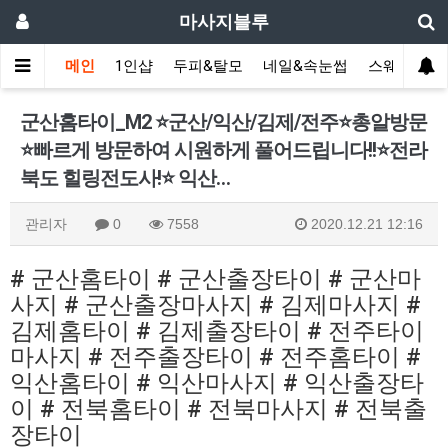
마사지블루
메인
1인샵
두피&탈모
네일&속눈썹
스웨디시(다
군산홈타이_M2 ⭐️군산/익산/김제/전주⭐️총알방문
⭐️빠르게 방문하여 시원하게 풀어드립니다!!⭐️전라
북도 힐링전도사!⭐️ 익산…
관리자
0
7558
2020.12.21 12:16
# 군산홈타이 # 군산출장타이 # 군산마
사지 # 군산출장마사지 # 김제마사지 #
김제홈타이 # 김제출장타이 # 전주타이
마사지 # 전주출장타이 # 전주홈타이 #
익산홈타이 # 익산마사지 # 익산출장타
이 # 전북홈타이 # 전북마사지 # 전북출
장타이