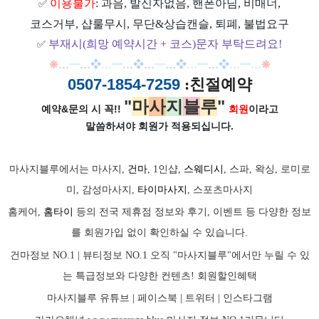
이용불가
: 과음, 발신자없음, 핸폰아님, 비매너,
✅
코스거부, 샵룰무시, 무단&상습캔슬, 퇴폐, 불법요구
부재시(희망 예약시간 + 코스)문자 부탁드려요!
✅
❋
…
━
…
❖
…
━
…
❖
…
━
…
❖
…
━
…
❖
…
━
…
❋
0507-1854-7259
:친절예약
"
마
사
지
블
루
"
예약&문의 시 꼭!!
회원
이라고
말씀하셔야 회원가
적용되십니다.
마사지블루에서는 마사지,
건마
, 1인샵,
스웨디시
, 스파, 왁싱, 로미로
미, 감성마사지,
타이마사지
, 스포츠마사지
홈케어,
홈타이
등의 전국 제휴점 정보와 후기, 이벤트 등 다양한 정보
를 회원가입 없이 확인하실 수 있습니다.
건마정보 NO.1 | 뷰티정보 NO.1 오직 "마사지블루"에서만 누릴 수 있
는 특급정보와 다양한 컨텐츠! 회원할인혜택
마사지블루 유튜브 |
페이스북
| 트위터 |
인스타그램