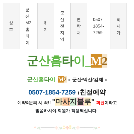
군
군
산
산
연
0507-
최
상
M2
위
전
락
1854-
저
호
홈
치
지
처
7259
가
타
역
이
군
산홈
타
이_
M
2
군
산홈
타
이_
M
2
●
군산/익산/김제
●
0507-1854-7259
:친절예약
"
마
사
지
블
루
"
예약&문의 시 꼭!!
회원
이라고
말씀하셔야 회원가
적용되십니다.
*
≪
━━━
✤
≫
⁑
✤
⁑
≪
✤
━━━
≫
*