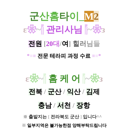
군
산홈
타
이_
M
2
ε
❀
~
∫​
관리사님
∫
~
❀
з
전
원
[
20
대
/
여
]
힐
러
님
들
*
≡
≡
전문 테라피 과정 수료
≡
≡
*
ε
❀
~
∫
​
홈 케 어
∫
~
❀
з
전
북
/
군
산
/
익
산
/
김
제
충
남
/
서
천
/
장
항
출발지는
[
전라북도 군산
]
입니다
^^
※
ㅡ
※
일부지역은 불가능한점 양해부탁드립니다