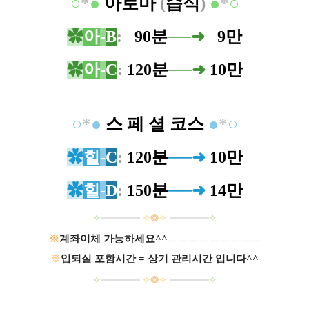
○
*
●
아로마
(
습식
)
●
*
○
✿
아
-
B
:
0
90분
──➜
0
9만
✿
아
-
C
:
120분
──➜
10만
○
*
●
스 페 셜 코스
●
*
○
✿
힐
-
C
:
120분
──➜
10만
✿
힐
-
D
:
150분
──➜
14만
✧
━
━
━
━
━
━
━
✧
❂
✧
━
━━
━
━
━
━
✧
※
계좌이체 가능하세요^^
ㅡㅡㅡㅡㅡㅡㅡㅡㅡ
※
입퇴실 포함시간 = 상기 관리시간 입니다^^
✧
━
━
━
━
━
━
━
✧
❂
✧
━
━━
━
━
━
━
✧