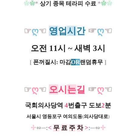
✿
✿
*
상기 종목 테라피 수료
*
✿
✿
영
업
시
간
☞
ღ
☜
☞
ღ
☜
오전 11시 ~ 새벽 3시
[
폰꺼질시: 마감
O
R
랜덤휴무
]
오
시
는
길
☞
ღ
☜
☞
ღ
☜
국회의사당역
4
번출구 도보
2
분
서울시 영등포구 여의도동
(
의사당대로
)
✢
∽─:
<
무
료
주
차
>
:─∽
✢