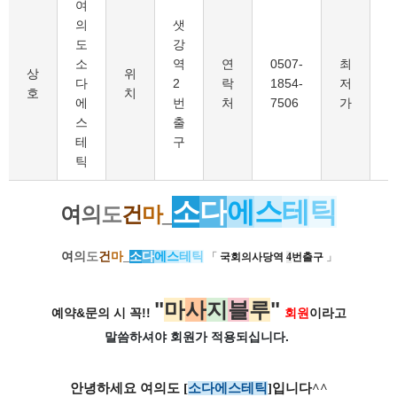
여
의
샛
도
강
소
역
연
0507-
최
6
상
위
다
2
락
1854-
저
호
치
에
번
처
7506
가
스
출
테
구
틱
소
다
에
스
테
틱
여
의
도
건
마
_
여
의
도
건
마
_
소
다
에
스
테
틱
「
국회의사당역
4
번출구
」
"
마
사
지
블
루
"
예약&문의 시 꼭!!
회원
이라고
말씀하셔야 회원가
적용되십니다.
안녕하세요 여의도 [
소다에스테틱
]입니다^^