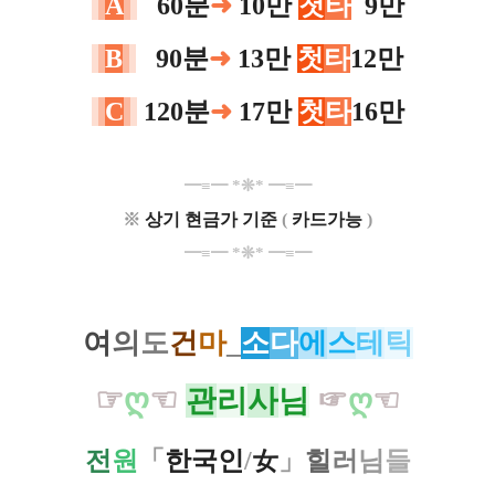
A
0
60분
➜
10만
첫
타
0
9만
B
0
90분
➜
13만
첫
타
12만
C
120분
➜
17만
첫
타
16만
━
≡
━ *
❊
* ━
≡
━
※
상기 현금가 기준
(
카드가능
)
━
≡
━ *
❊
* ━
≡
━
여
의
도
건
마
_
소
다
에
스
테
틱
☞
ღ
☜
관
리
사
님
☞
ღ
☜
전
원
「
한국인
/
女
」
힐
러
님
들