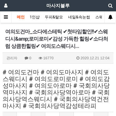
마사지블루
메인
1인샵
두피&탈모
네일&속눈썹
스웨디시(다
여의도건마_소다에스테틱 ✔첫타임할인!!✔스웨
디시&amp;로미로미✔감성 가득한 힐링✔소다처
럼 상큼한힐링✔ 여의도스웨디시…
관리자
0
16770
2020.12.21 12:04
# 여의도건마 # 여의도마사지 # 여의도
스웨디시 # 여의도로미로미 # 여의도감
성마사지 # 여의도아로마 # 국회의사당
역마사지 # 국회의사당역아로마 # 국회
의사당역스웨디시 # 국회의사당역건전
마사지 # 국회의사당역감성테라피