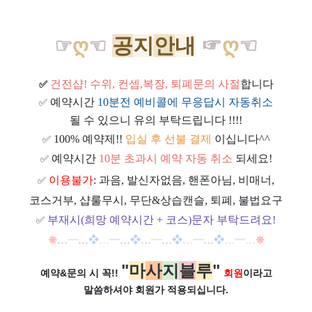
공
지
안
내
☞
ღ
☜
☞
ღ
☜
건전샵
! 수위, 컨셉,복장, 퇴폐문의 사절
합니다
✅
예약시간
10분전 예비콜에 무응답시 자동취소
✅
될 수 있으니 유의 부탁드립니다 !!!!
100% 예약제!!
입실 후 선불 결제
이십니다^^
✅
예약시간
10분 초과시 예약 자동 취소
되세요!
✅
이용불가
: 과음, 발신자없음, 핸폰아님, 비매너,
✅
코스거부, 샵룰무시, 무단&상습캔슬, 퇴폐, 불법요구
부재시(희망 예약시간 + 코스)문자 부탁드려요!
✅
❋
…
━
…
❖
…
━
…
❖
…
━
…
❖
…
━
…
❖
…
━
…
❋
"
마
사
지
블
루
"
예약&문의 시 꼭!!
회원
이라고
말씀하셔야 회원가
적용되십니다.