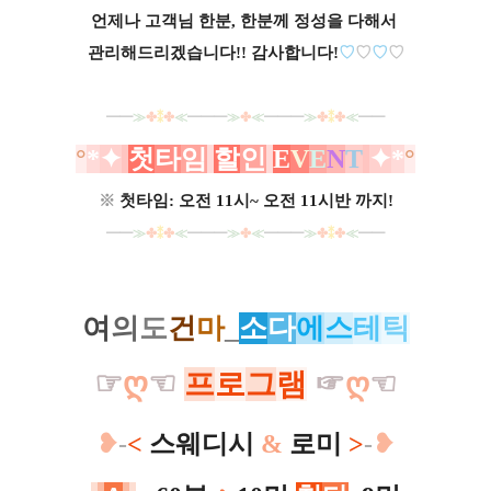
언제나 고객님 한분, 한분께 정성을 다해서
.
관리해드리겠습니다!! 감사합니다!
♡
♡
♡
♡
━━
≫
✤
⁑
✤
≪
━━━
≫
✤
≪
━━━
≫
✤
⁑
✤
≪
━━
°
*
✦
첫
타
임
할
인
E
V
E
N
T
✦
*
°
※
첫타임: 오전 11시~ 오전 11시반 까지!
━━
≫
✤
⁑
✤
≪
━━━
≫
✤
≪
━━━
≫
✤
⁑
✤
≪
━━
여
의
도
건
마
_
소
다
에
스
테
틱
☞
ღ
☜
프
로
그
램
☞
ღ
☜
❥
-
<
스웨디시
&
로미
>
-
❥