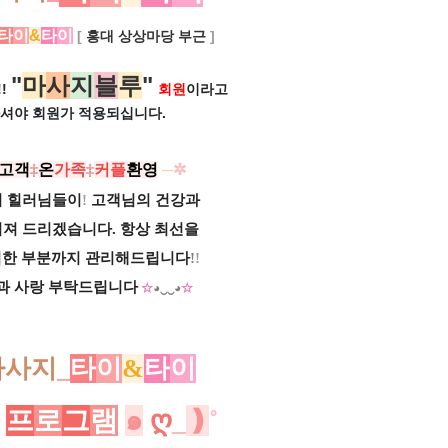
타
이
&
타
이
[
홍대 상상마당 부근
]
"
마
사
지
블
루
"
!
회원
이라고
셔야 회원가
적용되십니다.
고객
‡
온
가족
‡
커플
환영
─
✲
의 힐러님들이
!
고객님의 건강과
져 드리겠습니다. 항상 최선을
심한 부분까지 관리해드립니다
!
!
과 사랑 부탁드립니다
☆
◕‿‿◕
☆
마
사지
_
타
이
&
타
이
프
로
그
램
๑
ღ
_
❫
˚