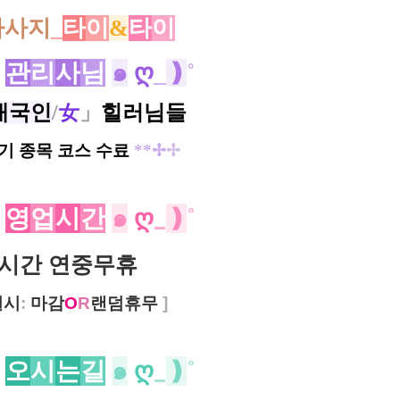
마
사지
_
타
이
&
타
이
관
리
사
님
๑
ღ
_
❫
˚
태국인
/
女
」
힐러님들
기 종목 코스 수료
**✢
✢
영
업
시
간
๑
ღ
_
❫
˚
4시간 연중무휴
질시
:
마감
O
R
랜덤휴무
]
오
시
는
길
๑
ღ
_
❫
˚