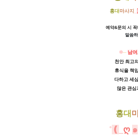
홍
대
마
사지
_
예약&문의 시 꼭!
말씀하
✲
─
남여
천안 최고
휴식을 책임
다하고 세
많은 관심
홍
대
˚
❪
_
ღ
๑