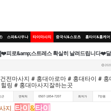
)
스파&사우나
타이마사지
중국식&스포츠
홈타이&홈케어
2020
대건전마사지 # 홍대아로마 # 홍대타이 # 
비힐링 # 홍대마사지잘하는곳
인근
연락처
0507-1854-7207
최저가
7만원
타
이
&
타
이
사지
_