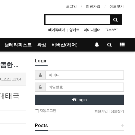
로그인
회원가입
정보찾기
베이직테마
영카트
아미나빌더
그누보드
|
|
|
남테라피스트
왁싱
바버샵(헤어)
Login
홍대마사지_타이&amp;타이 ▓ 타이앤타이 ▓❤️피로&amp;스트레스 확실히 날려드립니다❤️달콤한 행복~!!…
.12.21 12:04
홍대태국
Login
자동로그인
회원가입
|
정보찾기
Posts
+