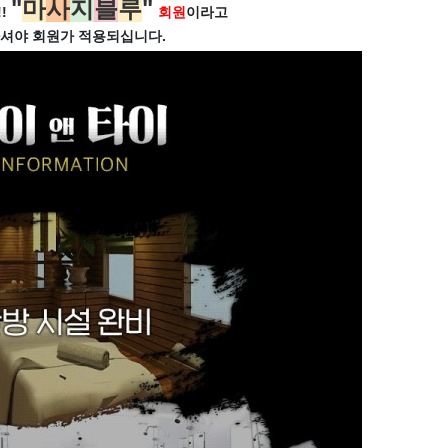
"
마
사
지
블
루
"
!
회원
이라고
셔야 회원가
적용되십니다.