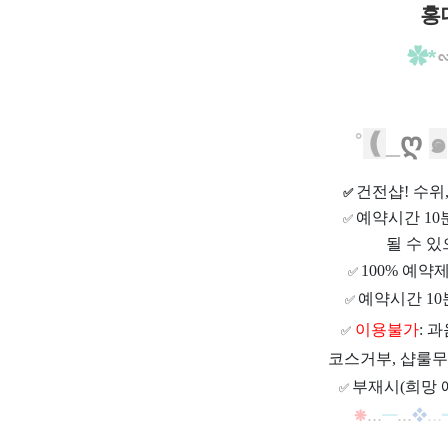
홍
✿*
˚
❪
_
ღ
๑
건전샵
! 수
✅
예약시간 1
✅
될 수 있
100% 예약
✅
예약시간 10
✅
이용불가
: 
✅
코스거부, 샵룰무
부재시(희망 
✅
❋
…
━
…
❖
…