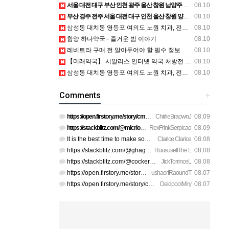
서울 대전 대구 부산 인천 광주 울산 창원 남양주 이혼전문변호사 정보
08.10
부산 경주 전주 서울 대전 대구 인천 울산 창원 양산 포항 천안 평택 용인 고양 성남 수원 일수, 미용학원, 가족사진, 점집, 한복대여, 독학재수학원, 재회부적 정보
08.10
삼성동 대치동 영등포 여의도 노원 치과, 전주임플란트 대구정형외과 광주피부과 정보
08.10
함양 하나약국 - 즐거운 밤 이야기
08.10
레비트라 구매 전 알아두어야 할 필수 정보
08.10
【미래약국】 시알리스 인터넷 약국 처방전 없이 직구 사이트 디시 혹시 괜찮은 데 추천 가능하실까요
08.10
삼성동 대치동 영등포 여의도 노원 치과, 전주임플란트 대구정형외과 광주피부과 정보
08.10
Comments
+
https://open.firstory.me/story/cmskasqo21t2201yq7l5k2me7 htt…
ChirlieBraownJ
08.09
https://stackblitz.com/@micrio810/collections/u-a-how-do-i-a…
RexFrinkSerpicao
08.09
It is the best time to make some plans for the long run and …
Clarice Clarice
08.08
https://stackblitz.com/@ghagenes74/collections/what-happens-…
RuususellThe L
08.08
https://stackblitz.com/@cockerhanstartup/collections/help__-…
JickTorrinceL
08.08
https://open.firstory.me/story/cmsip2pjw1a3701z6ftwa1gpl htt…
ushaortRaoundT
08.07
https://open.firstory.me/story/cmsiqku8m17ah01yqc4c6208e htt…
DeidpoolMiry
08.07