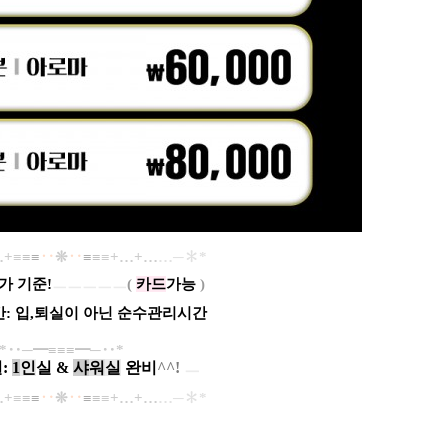
…+
≡
≡
≡
‥
❊
‥
≡
≡
≡
+…+…
…─
✽*​
가 기준!
ㅡㅡㅡㅡㅡ
(
카드
가능
)
: 입,퇴실이 아닌 순수관리시간
*‥─
━
≡≡
≡
━
─​‥*
:
1
인
실 &
샤
워
실
완비
^^!
ㅡ
…+
≡
≡
≡
‥
❊
‥
≡
≡
≡
+…+…
…─
✽*​