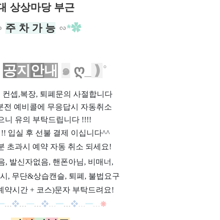
대 상상마당 부근
∽
주 차 가 능
∽
*✿
공
지
안
내
๑
ღ
_
❫
˚
위, 컨셉,복장, 퇴폐문의 사절합니다
0분전 예비콜에 무응답시 자동취소
으니 유의 부탁드립니다 !!!!
제!! 입실 후 선불 결제 이십니다^^
분 초과시 예약 자동 취소 되세요!
과음, 발신자없음, 핸폰아님, 비매너,
시, 무단&상습캔슬, 퇴폐, 불법요구
예약시간 + 코스)문자 부탁드려요!
━
…
❖
…
━
…
❖
…
━
…
❖
…
━
…
❋