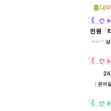
홍
대
˚
❪
_
ღ
๑
전원
「
✢
✢**
상
˚
❪
_
ღ
๑
2
[
폰꺼
˚
❪
_
ღ
๑