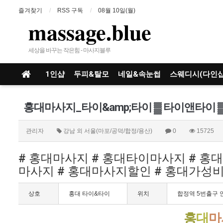
즐겨찾기
RSS 구독
08월 10일(월)
massage.blue
세상을 바꾸는 작은힘 - 마사지블루
1인샵
두피&탈모
네일&속눈썹
스웨디시(다인샵
관리자
강남 외 서울(마포/공덕/합정/용산)
0
15725
# 홍대마사지 # 홍대타이마사지 # 홍
마사지 # 홍대마사지할인 # 홍대가성
상호
홍대 타이&타이
위치
합정역 5번출구 
홍
대
마