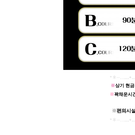
*✽
─…
…
+
※
상기 현금
※
꽉채운시간
※
편의
시설
*✽
─…
…
+