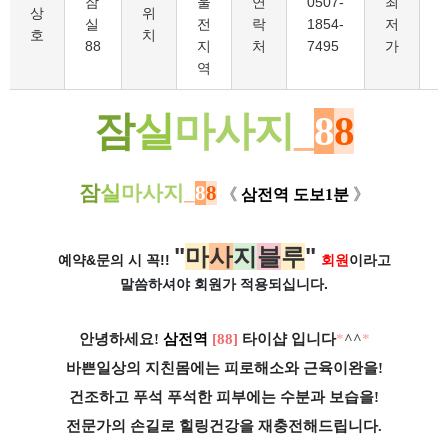
잠
울
연
0507-
최
6
상
위
실
전
락
1854-
저
호
치
88
지
처
7495
가
역
잠
실
마사지
_
8
8
잠
실
마사지
_
8
8
​
《
삼전역 도보1분
》
"
마
사
지
블
루
"
예약&문의 시 꼭!!
회원
이라고
말씀하셔야 회원가
적용되십니다.
안녕하세요!
삼전역
[88]
타이샵 입니다
*
^^
*
바쁜일상의 지친몸에는 피로해소와 근육이완을!
건조하고 푸석 푸석한 피부에는 수분과 보습을!
전문가의 손길로 힐링건강을 재충전해드립니다.