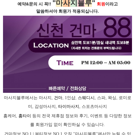
"
마
사
지
블
루
"
예약&문의 시 꼭!!
회원
이라고
말씀하셔야 회원가
적용되십니다.
마사지블루에서는 마사지,
건마
, 1인샵,
스웨디시
, 스파, 왁싱, 로미로
미, 감성마사지,
타이마사지
, 스포츠마사지
홈케어,
홈타이
등의 전국 제휴점 정보와 후기, 이벤트 등 다양한 정보
를 회원가입 없이 확인하실 수 있습니다.
건마정보 NO.1 | 뷰티정보 NO.1 오직 "마사지블루"에서만 누릴 수 있