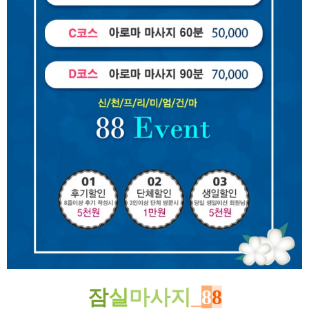
잠
실
마사지
_
8
8