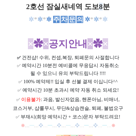
2호선 잠실새네역 도보
8
분
✲
*
✲
*
✲
주
차
문
의
✲
*
✲
*
✲
×
✿
×
공지안내
×
✿
×
건전샵
! 수위, 컨셉,복장, 퇴폐문의 사절합니다
✅
예약시간 10분전 예비콜에 무응답시 자동취소
✅
될 수 있으니 유의 부탁드립니다 !!!!
100% 예약제!! 입실 후 선불 결제 이십니다^^
✅
예약시간 10분 초과시 예약 자동 취소 되세요!
✅
이용불가
: 과음, 발신자없음, 핸폰아님, 비매너,
✅
코스거부, 샵룰무시, 무단&상습캔슬, 퇴폐, 불법요구
부재시(희망 예약시간 + 코스)문자 부탁드려요!
✅
❋
…
━
…
❖
…
━
…
❖
…
━
…
❖
…
━
…
❖
…
━
…
❋