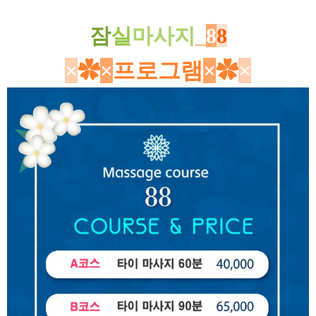
잠
실
마사지
_
8
8
×
✿
×
프로그램
×
✿
×