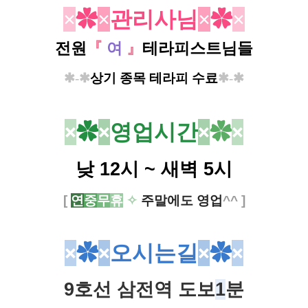
×
✿
×
관리사님
×
✿
×
전원
『
여
』
테라피스트님들
✱-✱
상기 종목 테라피 수료​
✱-✱
×
✿
×
영업시간
×
✿
×
낮 12시 ~ 새벽 5시
[
연
중
무
휴
✧
주말에도 영업
^^ ]
×
✿
×
오시는길
×
✿
×
9호선 삼전역 도보
1
분