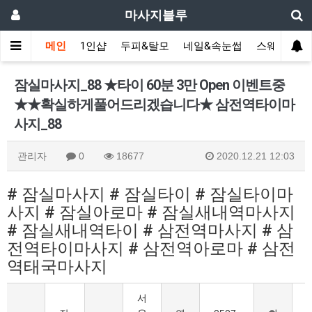
마사지블루
메인
1인샵
두피&탈모
네일&속눈썹
스웨디시(다
잠실마사지_88 ★타이 60분 3만 Open 이벤트중
★★확실하게풀어드리겠습니다★ 삼전역타이마
사지_88
관리자
0
18677
2020.12.21 12:03
# 잠실마사지 # 잠실타이 # 잠실타이마
사지 # 잠실아로마 # 잠실새내역마사지
# 잠실새내역타이 # 삼전역마사지 # 삼
전역타이마사지 # 삼전역아로마 # 삼전
역태국마사지
서