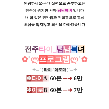
안녕하세요~^^? 실력으로 승부하고픈
전주에 위치한 건마
남남북녀
입니다
내 집 같은 편안함과 친절함으로 항상
초심을 잃지않고 최선을 다하겠습니다
전
주
타
이
_
남
남
북
녀
✿
˚
ლ
프
로
그
램
ლ
˚
✿
✢
ㅡ
˚
[
타이
/
아로마
]
˚
ㅡ
✢
✻
타이
A
60분
─
​➜
6만
✻
아로
B
6
0분
─
​➜
7
만