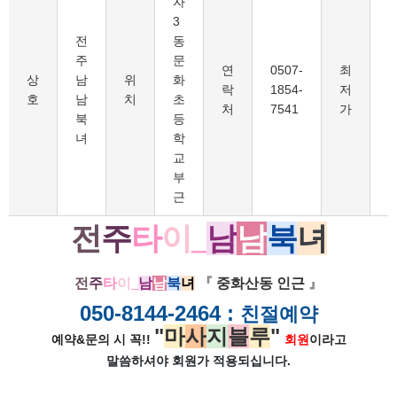
자
3
전
동
주
문
연
0507-
최
1
상
남
위
화
락
1854-
저
호
남
치
초
처
7541
가
북
등
녀
학
교
부
근
전
주
타
이
_
남
남
북
녀
전
주
타
이
_
남
남
북
녀
『
중화산동 인근
』
050-8144-2464 :
친절예약
"
마
사
지
블
루
"
예약&문의 시 꼭!!
회원
이라고
말씀하셔야 회원가
적용되십니다.