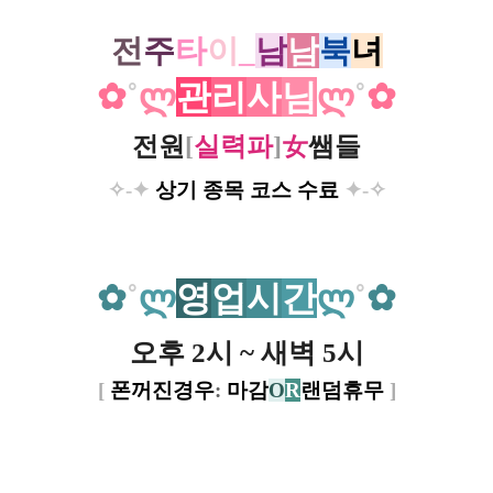
전
주
타
이
_
남
남
북
녀
✿
˚
ლ
관
리
사
님
ლ
˚
✿
전원
[
실력파
]
女
쌤들
✧-✦
상기 종목 코스 수료
✦-
✧
✿
˚
ლ
영
업
시
간
ლ
˚
✿
오후 2시 ~ 새벽 5시
[
폰꺼진경우
:
마감
O
R
랜덤휴무
]