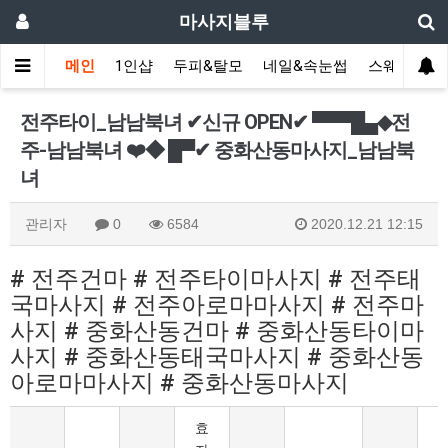
마사지블루
메인
1인샵
두피&탈모
네일&속눈썹
스웨디시(다
전주타이_남남북녀 ✔신규 OPEN✔ ▀▀▀█▄◆전
주-남남북녀 ❤️◆ █▀✔ 중화산동마사지_남남북
녀
관리자
0
6584
2020.12.21 12:15
# 전주건마 # 전주타이마사지 # 전주태
국마사지 # 전주아로마마사지 # 전주마
사지 # 중화산동건마 # 중화산동타이마
사지 # 중화산동태국마사지 # 중화산동
아로마마사지 # 중화산동마사지
효