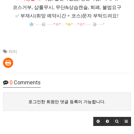
코스거부, 샵룰무시, 무단&상습캔슬, 퇴폐, 불법요구
부재시(희망 예약시간 + 코스)문자 부탁드려요!
✅
✿
*
─
─
∈
─
─
:
*
✼
*
::
*
❉
*
::
*
✼
*
:
─
─
∋
─
─*
타이
0
Comments
로그인한 회원만 댓글 등록이 가능합니다.