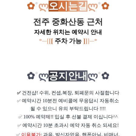
✿
˚
ლ
오
시
는
길
ლ
˚
✿
전주 중화산동 근처
자세한 위치는 예약시 안내
*─[
[
[
주차 가능
]
]
]─*
✿
˚
ლ
공
지
안
내
ლ
˚
✿
건전샵
! 수위, 컨셉,복장, 퇴폐문의 사절합니다
✅
예약시간 10분전 예비콜에 무응답시 자동취소
✅
될 수 있으니 유의 부탁드립니다 !!!!
100% 예약제!! 입실 후 선불 결제 이십니다^^
✅
예약시간 10분 초과시 예약 자동 취소 되세요!
✅
이용불가
: 과음, 발신자없음, 핸폰아님, 비매너,
✅