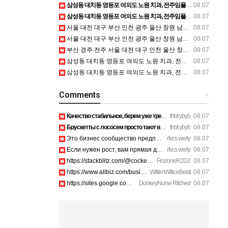
삼성동 대치동 영등포 여의도 노원 치과, 전주임플란트 대구정형외과 광주피부과 정보
08.07
삼성동 대치동 영등포 여의도 노원 치과, 전주임플란트 대구정형외과 광주피부과 정보
08.07
서울 대전 대구 부산 인천 광주 울산 창원 남양주 이혼전문변호사 정보
08.07
서울 대전 대구 부산 인천 광주 울산 창원 남양주 이혼전문변호사 정보
08.07
부산 경주 전주 서울 대전 대구 인천 울산 창원 양산 포항 천안 평택 용인 고양 성남 수원 일수, 미용학원, 가족사진, 점집, 한복대여, 독학재수학원, 재회부적 정보
08.07
삼성동 대치동 영등포 여의도 노원 치과, 전주임플란트 대구정형외과 광주피부과 정보
08.07
삼성동 대치동 영등포 여의도 노원 치과, 전주임플란트 대구정형외과 광주피부과 정보
08.07
Comments
+
Качество стабильное, берем уже третий раз на планерки. https…
thbt ybyb
08.07
Брускетты с лососем просто тают во рту, рекомендую. https://…
thbt ybyb
08.07
Это бизнес сообщество предпринимателей в Санкт-Петербурге эк…
rfvcs werty
08.07
Если нужен рост, вам прямая дорога в этот клуб предпринимате…
rfvcs werty
08.07
https://stackblitz.com/@cockerhanstartup/collections/1-888-7…
FrozoneR2D2
08.07
https://www.allbiz.com/business/mcafee-inc_172c https://site…
WilliimWilliceBeist
08.07
https://sites.google.com/view/aura-antivirus-supporei73k htt…
DonkeyNurse Ritched
08.07