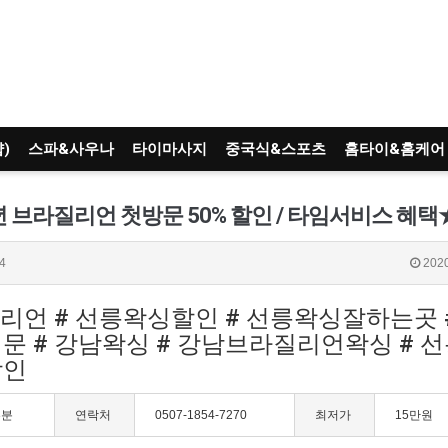
)
스파&사우나
타이마사지
중국식&스포츠
홈타이&홈케어
4
2020
질리언 # 선릉왁싱할인 # 선릉왁싱잘하는곳 
문 # 강남왁싱 # 강남브라질리언왁싱 # 
할인
3분
연락처
0507-1854-7270
최저가
15만원