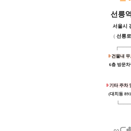
선릉
서울시 강
(
선릉로8
┌──
❥
건물내
무
6층 방문차
❥
기타 주차 
(대치동 891
└──
∽⊆