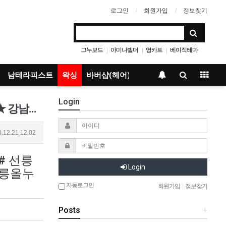
로그인
회원가입
정보찾기
그누보드
아미나빌더
영카트
베이직테마
|
|
|
남테라피스트
왁싱
바버샵(헤어)
Login
선릉왁싱샵_퀸슈가링 ■왁싱전문■★만5주년 브라질리언 첫방문 50% 할인 / 타임서비스 혜택★ 강남왁싱_퀸슈가링
.12.21 12:02
# 선릉
Login
선릉올누
자동로그인
회원가입
|
정보찾기
Posts
+