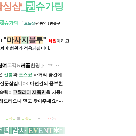
왁
싱샵
_
퀸
슈
가
링
퀸
슈
가
링
「
로드샵
/
선릉역 1번출구
」
"
마
사
지
블
루
"
!
회원
이라고
셔야 회원가
적용되십니다.
남여
고객
&
커플
환영
]·─**─··
은
선릉
과
포스코
사거리 중간에
 전문샵입니다
!
다년간의 풍부한
기술력
!!
고퀄리티
제품만
을 사용
!
해드리오니 믿고 찾아주세요^-^
─
─
≡
➾
≡
✽
≡
➾
≡
─
─
+
─
─
‥
≥
»
주년
감
사
E
V
E
N
T
✱
*