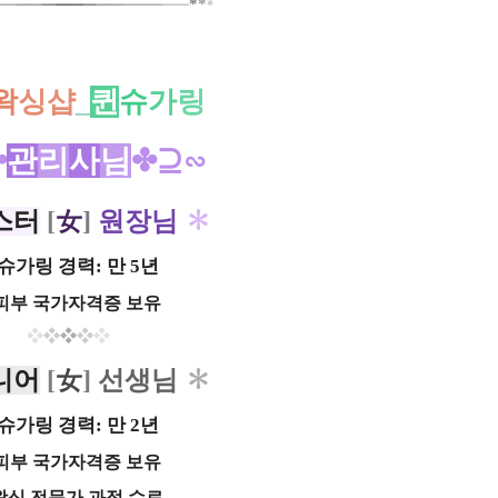
*
*
━
━
━
━
━
━
━
━
━━
━━
━
━━
*
왁
싱샵
_
퀸
슈
가
링
✤
관
리
사
님
✤⊇∽
스터
[
女
]
원장님
✽
슈가링 경력: 만 5년
피부 국가자격증 보유
❖
❖
❖
❖
❖
니어
[
女
]
선생님
✽
슈가링 경력: 만 2년
피부 국가자격증 보유
왁싱 전문가 과정 수료