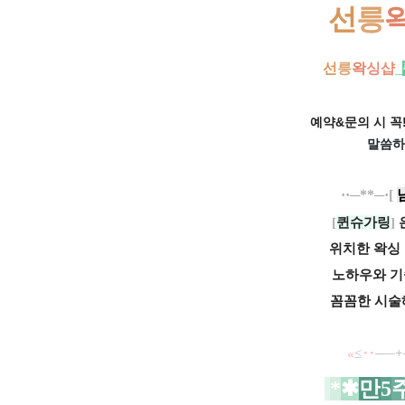
선
릉
선
릉
왁
싱샵
_
예약&문의 시 꼭!
말씀하
··─**─·[
[
퀸슈가링
]
위치한 왁싱
노하우와 
꼼꼼한 시술
«
≤
‥
─
─
+
*
✱
만
5