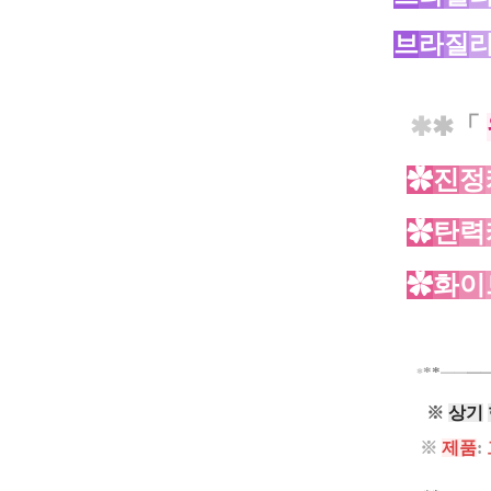
브
라
질
✱
✱
「
✿
진
정
✿
탄
력
✿
화
이
*
*
*
━
━
━
※
상기
※
제품
: