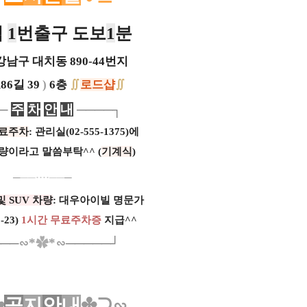
역
1
번출구 도보
1
분
남구 대치동 890-44번지
6길 39
)
6층
∬
로드샵
∬
──
주
차
안
내
────┐
료주차
: 관리실(02-555-1375)에
량이라고 말씀부탁^^ (
기계식
)
─
─
─···
·
─
─
─
및 SUV 차량
: 대우아이빌 명문가
-23)
1시간 무료주차증
지급^^
───
∽*
✿
*∽
─────┘
✤
공
지
안
내
✤⊇∽