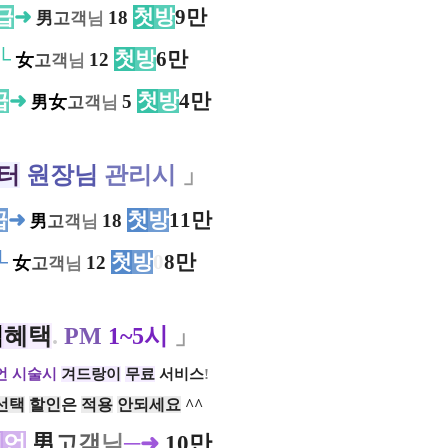
급
➜
첫
방
9만
18
男
고
객
님
└
첫
방
6만
女
12
고
객
님
급
➜
첫
방
4만
女
5
男
고
객
님
터
원장님
관리시
」
급
➜
첫
방
11만
18
男
고
객
님
└
첫
방
0
8만
女
12
고
객
님
임
혜
택
.
PM
1~5시
」
언 시술시
겨드랑이
무료
서비스
!
선택
할인
은
적용
안되세요
^^
리
언
男
고
객
님
─➜
10만