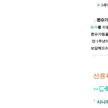
※
5주
┌
퀸
슈
슈가
를 이
퀸슈가링을
만 5주년
보답해드리
«
≤
‥
─
─
+
선
릉
∽⊆
「
시니