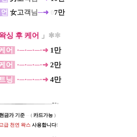
리
언
女
고
객
님
─➜
0
7만
왁싱
후
케어
」
✱
✱
케
어
·─·─·─·
➜
1만
케
어
·─·─·─·➜
2만
트
닝
·─·─·─·➜
4만
*
*
━
━
━
━
━
━
━
━
━━
━━
━
━━
*
현금가
기준
─
(
카드
가능
)
고급
천연 왁스
사용합니다
!