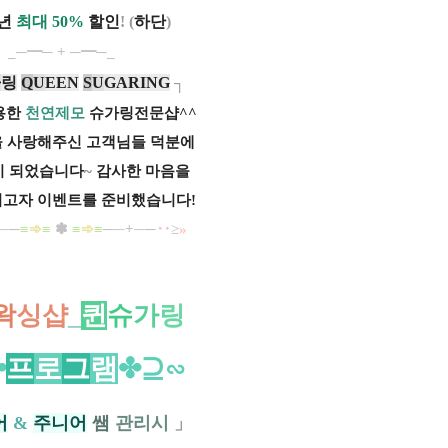
년
최대 50%
할인
!
(
하단
)
_─━─ + ─━─_
가
링
Q
U
EEN
S
U
GARING
┐
용한
천연제모
슈가링전문샵^^
 사랑해주신 고객님들 덕분에
이 되었습니다
~
감사한 마음을
고자 이벤트를 준비했습니다!
─
─
≡
➾
≡
✽
≡
➾
≡
─
─
+
─
─
‥
≥
»
왁
싱샵
_
퀸
슈
가
링
✤
프
로
그
램
✤⊇∽
어
&
주니어
쌤
관리시
」