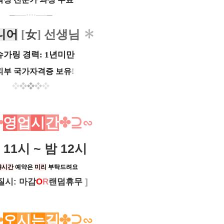
─
─
─···
·
─
─
─
니어
[
女
]
선생님
✽
가링 경력: 1년미만
피부 국가자격증 보유
!
❖
❖
❖
❖
❖
✤
영
업
시
간
✤⊇∽
11시 ~ 밤 12시
야시간
예약은
미리
부탁드려요
질시: 마감
O
R
랜덤휴무
]
✤
오
시
는
길
✤
⊇
∽