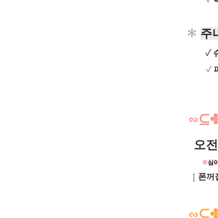
✽
주
✓
슈
✓
∽⊆
오전 
※
심
[
폰
꺼
∽⊆