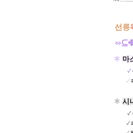
*
*
*
━
━
━
선
릉
∽⊆
✽
마
✓
✓
✽
시
✓
✓
✓