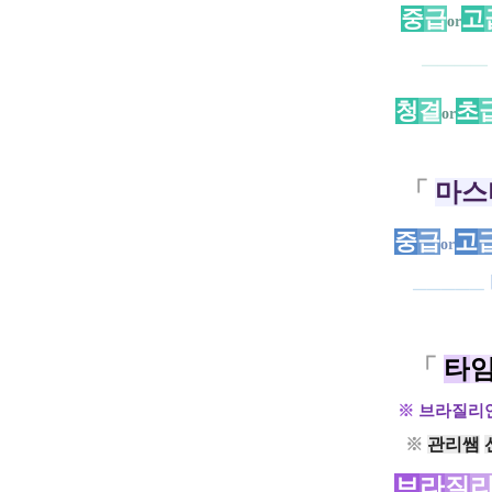
중
급
고
o
r
────
청
결
초
o
r
「
마스
중
급
고
o
r
─
─
─
─
─
「
타
※
브라질리
※
관리쌤
브
라
질