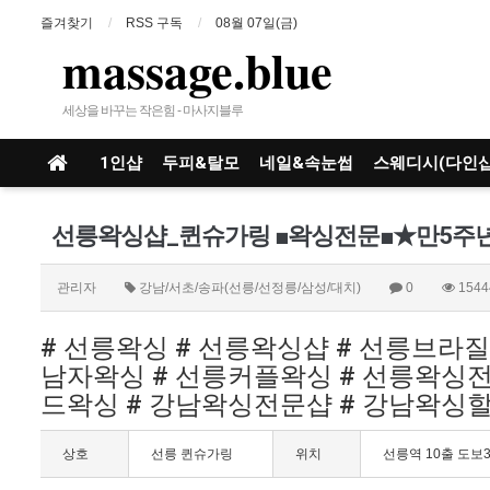
즐겨찾기
RSS 구독
08월 07일(금)
massage.blue
세상을 바꾸는 작은힘 - 마사지블루
1인샵
두피&탈모
네일&속눈썹
스웨디시(다인샵
관리자
강남/서초/송파(선릉/선정릉/삼성/대치)
0
1544
# 선릉왁싱 # 선릉왁싱샵 # 선릉브라
남자왁싱 # 선릉커플왁싱 # 선릉왁싱전
드왁싱 # 강남왁싱전문샵 # 강남왁싱
상호
선릉 퀸슈가링
위치
선릉역 10출 도보