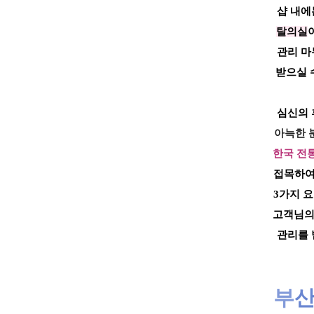
샵 내에
탈의실
관리 마
받으실 
심신의 
아늑한 
한국 전
접목하
3가지 
고객님의
관리를 
부