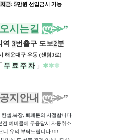
예
치
금
:
5
만원 선입금시 가능
오시는길
ლ
≫
”
티역
3
번출구 도보
2
분
 해운대구 우동 (센텀3로)
「
무
료
주
차
」
✱
✱
✱
공지안내
ლ
≫
”
위, 컨셉,복장, 퇴폐문의 사절합니다
0분전 예비콜에 무응답시 자동취소
으니 유의 부탁드립니다 !!!!
제!! 입실 후 선불 결제 이십니다^^