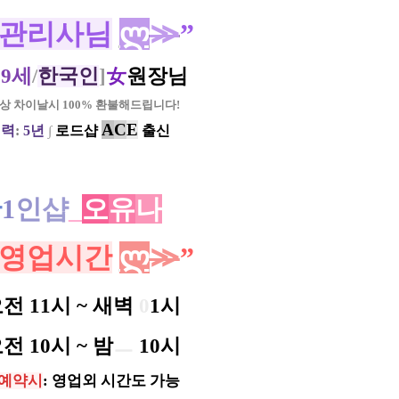
관리사님
ლ
≫
”
29세
/
한국인
]
女
원장님
이상 차이날시 100% 환불해드립니다!
A
C
E
경력
:
5년
∫
로드샵
출신
산
1
인
샵
_
오
유
나
영업시간
ლ
≫
”
전 11시 ~ 새벽
0
1시
전 10시 ~ 밤
ㅡ
10시
예약시
: 영업외 시간도 가능