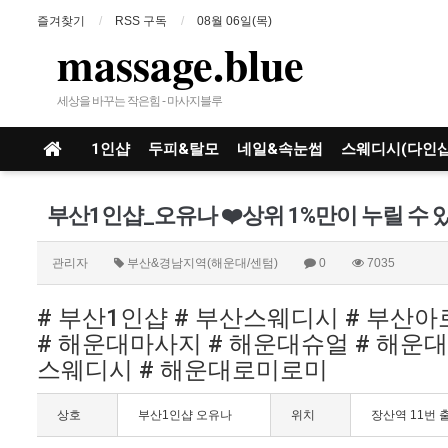
즐겨찾기
RSS 구독
08월 06일(목)
massage.blue
세상을 바꾸는 작은힘 - 마사지블루
1인샵
두피&탈모
네일&속눈썹
스웨디시(다인샵
관리자
부산&경남지역(해운대/센텀)
0
7035
# 부산1인샵 # 부산스웨디시 # 부산
# 해운대마사지 # 해운대슈얼 # 해운
스웨디시 # 해운대로미로미
상호
부산1인샵 오유나
위치
장산역 11번 