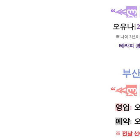
“
≪
ლ
오유나
[
※ 나이 3년
테라피 
부
“
≪
ლ
영
업
:
오
예
약
:
오
※
전날
선