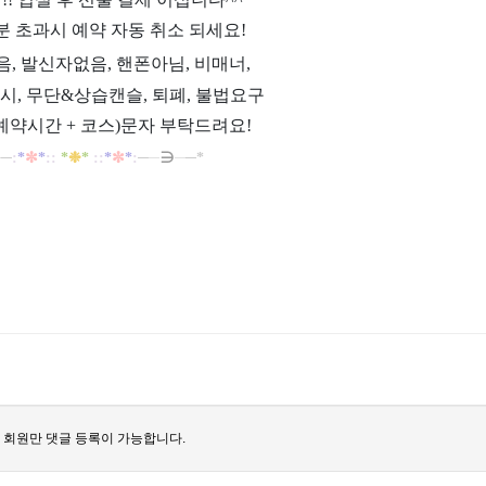
분 초과시 예약 자동 취소 되세요!
과음, 발신자없음, 핸폰아님, 비매너,
시, 무단&상습캔슬, 퇴폐, 불법요구
예약시간 + 코스)문자 부탁드려요!
─
─
:
*
✼
*
::
*
❉
*
::
*
✼
*
:
─
─
∋
─
─*
 회원만 댓글 등록이 가능합니다.