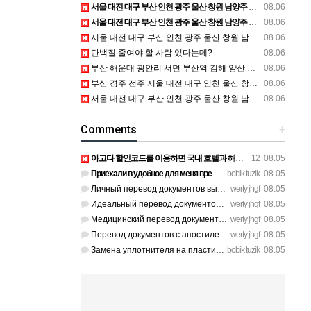
서울 대전 대구 부산 인천 광주 울산 창원 남양주 이혼전문변호사 정보
08.06
서울 대전 대구 부산 인천 광주 울산 창원 남양주 이혼전문변호사 정보
08.06
서울 대전 대구 부산 인천 광주 울산 창원 남양주 이혼전문변호사 정보
08.06
단백질 줄여야 할 사람 있다는데?
08.06
부산 해운대 광안리 서면 부산역 김해 양산 울산 등 경남 출장마사지 전지역 안마 가능
08.06
부산 경주 전주 서울 대전 대구 인천 울산 창원 양산 포항 천안 평택 용인 고양 성남 수원 일수, 미용학원, 가족사진, 점집, 한복대여, 독학재수학원, 재회부적 정보
08.06
서울 대전 대구 부산 인천 광주 울산 창원 남양주 이혼전문변호사 정보
08.06
Comments
+
아고다 할인코드를 이용하면 국내 호텔과 해외 숙소를 예약할 때 숙박비를 더욱 알뜰하게 줄일 수 있습니다. 현…
12
08.05
Приехали в удобное для меня время после работы, спасибо за г…
bobik tuzik
08.05
Личный перевод документов выполнили без помарок и опечаток. …
werty jhgf
08.05
Идеальный перевод документов для участия в международном тен…
werty jhgf
08.05
Медицинский перевод документов по онкологии сделали без ошиб…
werty jhgf
08.05
Перевод документов с апостилем отдали ровно в срок, без пуст…
werty jhgf
08.05
Замена уплотнителя на пластиковых окнах на балконе решила пр…
bobik tuzik
08.05