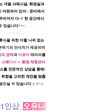
는 개별
샤워시설
,
화장실
과
이 마련되어 있어
!!
준비에서
무리까지 다~!! 한 공간에서
수 있습니다​^^~
ㅡㅡㅡㅡㅡ
──
∞
∞
──
휴식을 위한 더할 나위 없는
분위기의 안식처가 제공되며
통의
경락
과
아로마
테라피를
여
스웨디시
&
통증.체형관리
요소를 전문적인 상담을 통해!
 취향을 고려한
개인별
맞춤
받으실 수 있습니다
~(^0^)~
산
1
인
샵
_
오
유
나