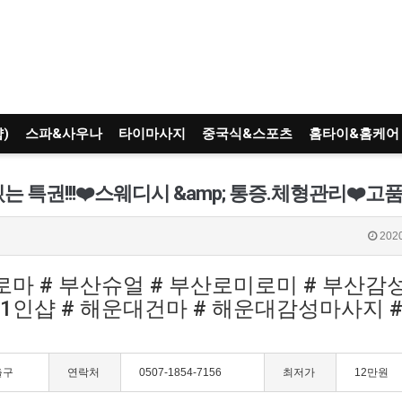
)
스파&사우나
타이마사지
중국식&스포츠
홈타이&홈케어
2020
아로마 # 부산슈얼 # 부산로미로미 # 부산
대1인샵 # 해운대건마 # 해운대감성마사지 
출구
연락처
0507-1854-7156
최저가
12만원