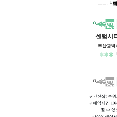
ㅡㅡ.
└
“
≪
ლ
센텀시
부산광역시
✱
✱
✱
“
≪
ლ
건전샵
! 수
✅
예약시간 1
✅
될 수 있
100% 예약