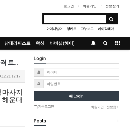
로그인
회원가입
정보찾기
아미나빌더
영카트
그누보드
베이직테마
|
|
|
남테라피스트
왁싱
바버샵(헤어)
Login
부산1인샵_오유나 ❤️상위 1%만이 누릴 수 있는 특권!!!❤️스웨디시 &amp; 통증.체형관리❤️고품격 트리트먼트❤…
.12.21 12:17
감성마사지
Login
# 해운대
자동로그인
회원가입
|
정보찾기
Posts
+