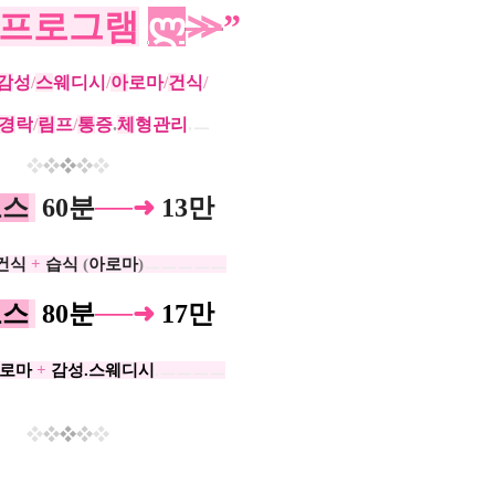
프로그램
ლ
≫
”
감
성
/
스
웨디시
/
아
로마
/
건
식
/
경
락
/
림
프
/
통
증
.
체
형관리
.ㅡ
❖
❖
❖
❖
❖
코
스
60분
──
➜
13만
건식
+
습식
(
아로마
)
ㅡㅡㅡㅡㅡ
코
스
80분
──
➜
17만
로마
+
감성.스웨디시
.ㅡㅡㅡㅡ
❖
❖
❖
❖
❖