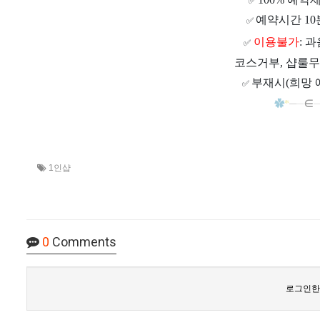
✅
예약시간 10
✅
이용불가
: 
✅
코스거부, 샵룰무
부재시(희망 
✅
✿
*
─
─
∈
1인샵
0
Comments
로그인한