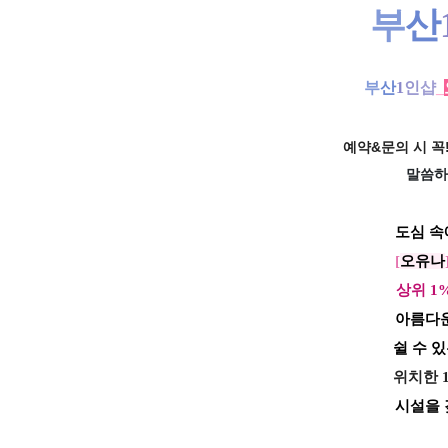
부
산
부
산
1
인
샵
_
예약&문의 시 꼭!
말씀하
도심 속
[
오유나
상위 1
아름다운
쉴 수 있
위치한 
시설을 