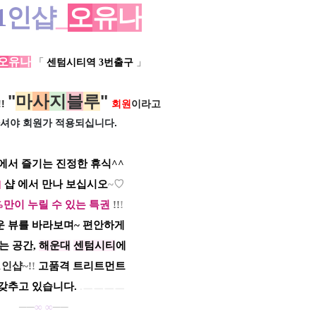
1
인
샵
_
오
유
나
오
유
나
「
센텀시티역 3번출구
」
"
마
사
지
블
루
"
!
회원
이라고
셔야 회원가
적용되십니다.
에서 즐기는 진정한 휴식^^
]
샵 에서 만나 보십시오
~♡
%만이 누릴 수 있는 특권
!!
!
 뷰를 바라보며~ 편안하게
는 공간,
해운대
센텀시티
에
1인샵
~!
!
고품격
트리트먼트
갖추고 있습니다.
.ㅡㅡㅡㅡ
──
∞
∞
──