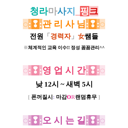
청라
마
사
지
_
핑
크
◌
:
❢
:
관 리 사 님
:
❢
:
◌
전원
「
경력자
」
女
쌤들
※
체계적인
교육
이수!! 정성
꼼꼼
관리^^
◌
:
❢
:
영 업 시 간
:
❢
:
◌
낮 12시 ~ 새벽 5시
[
폰꺼질시
:
마감
O
R
랜덤휴무
]
◌
:
❢
:
오 시 는 길
:
❢
:
◌