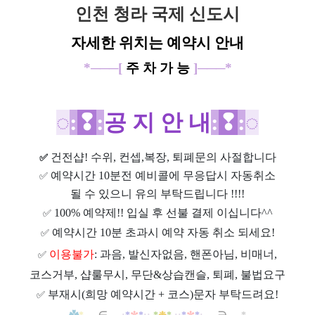
인천 청라 국제 신도시
자세한 위치는 예약시 안내
*───[
주 차 가 능
]───*
◌
:
❢
:
공 지 안 내
:
❢
:
◌
건전샵
! 수위, 컨셉,복장, 퇴폐문의 사절합니다
✅
예약시간 10분전 예비콜에 무응답시 자동취소
✅
될 수 있으니 유의 부탁드립니다 !!!!
100% 예약제!! 입실 후 선불 결제 이십니다^^
✅
예약시간 10분 초과시 예약 자동 취소 되세요!
✅
이용불가
: 과음, 발신자없음, 핸폰아님, 비매너,
✅
코스거부, 샵룰무시, 무단&상습캔슬, 퇴폐, 불법요구
부재시(희망 예약시간 + 코스)문자 부탁드려요!
✅