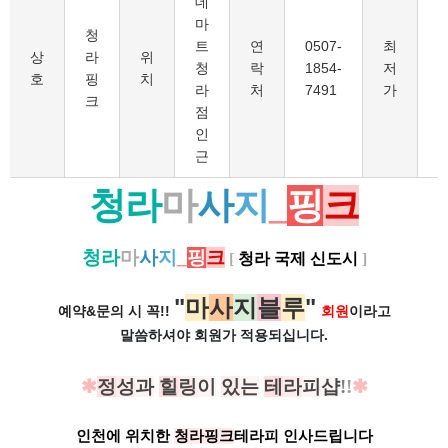
데
마
청
트
연
0507-
최
1
상
라
위
청
락
1854-
저
호
핑
치
라
처
7491
가
크
점
인
근
청라
마
사
지
_
핑
크
청라
마
사
지
_
핑
크
[
청라 국제 신도시
]
"
마
사
지
블
루
"
예약&문의 시 꼭!!
회원
이라고
말씀하셔야 회원가
적용되십니다.
✱
정
성
과
힐
링
이
있
는
테
라
피
샵
!
!
✱
인천에 위치한
청라핑크
테라피 인사드립니다