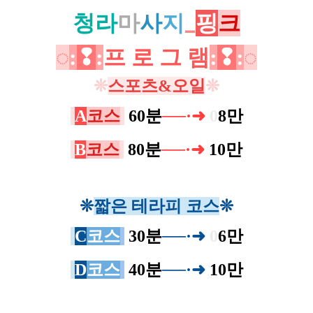
청라
마
사
지
_
핑
크
◌
:
❢
:
프 로 그 램
:
❢
:
◌
❊
스포츠
&
오일
❊
A
코스
60분
──·
➜
0
8만
B
코스
80분
──·➜
10만
❊
짧은 테라피 코스
❊
C
코스
30분
──·➜
0
6만
D
코스
40분
──·➜
10만