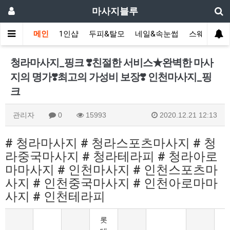
마사지블루
메인
1인샵
두피&탈모
네일&속눈썹
스웨디시(다
청라마사지_핑크 ❣️친절한 서비스★완벽한 마사
지의 명가❣️최고의 가성비 보장❣️ 인천마사지_핑
크
관리자
0
15993
2020.12.21 12:13
# 청라마사지 # 청라스포츠마사지 # 청
라중국마사지 # 청라테라피 # 청라아로
마마사지 # 인천마사지 # 인천스포츠마
사지 # 인천중국마사지 # 인천아로마마
사지 # 인천테라피
롯