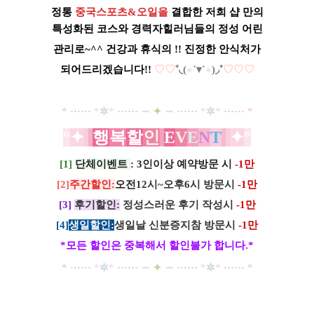
정통
중국
스포츠&오일을
결합한 저희 샵 만의
특성화된 코스와
경력자
힐러님들의 정성 어린
관리로~^^
건강과 휴식의 !! 진정한 안식처가
되어드리겠습니다!!
♡
♡
⁺◟(
●
˙▾˙
●
)◞⁺
♡
♡
♡
*
·····
·
*
✲
*
······
∽
✦
∽
······
*
✲
*
······
*
°
✦
행
복
할
인
E
V
E
N
T
✦
°
[1]
단체이벤트
: 3인이상 예약방문 시
-1만
[2]
주간할인:
오전
12시~오후6시 방문시
-1만
[3]
후기할인:
정성스러운 후기 작성시
-1만
[4]
생일할인:
생일날 신분증지참 방문시
-1만
*모든 할인은 중복해서 할인불가 합니다.*
*
·····
·
*
✲
*
······
∽
✦
∽
······
*
✲
*
······
*