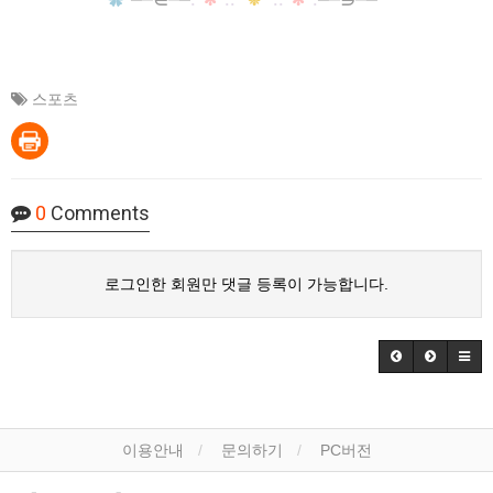
✿
*
─
─
∈
─
─
:
*
✼
*
::
*
❉
*
::
*
✼
*
:
─
─
∋
─
─*
스포츠
0
Comments
로그인한 회원만 댓글 등록이 가능합니다.
이용안내
문의하기
PC버전