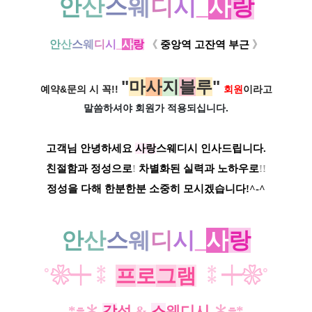
안
산
스
웨
디
시
_
사
랑
안
산
스
웨
디
시
_
사
랑
《
중앙역 고잔역 부근
》
"
마
사
지
블
루
"
예약&문의 시 꼭!!
회원
이라고
말씀하셔야 회원가
적용되십니다.
고객님 안녕하세요
사랑
스웨디시 인사드립니다.
친절함과 정성으로
!
차별화된 실력과 노하우로
!!
정성을 다해 한분한분 소중히 모시겠습니다!^-^
안
산
스
웨
디
시
_
사
랑
˚
❀┿
⁑
프
로
그
램
⁑
┿❀
˚
*⌯
✽
감
성
&
스
웨디시
✽
⌯*