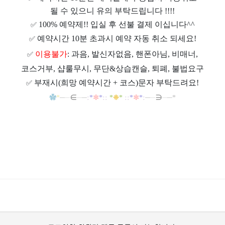
될 수 있으니 유의 부탁드립니다 !!!!
100% 예약제!! 입실 후 선불 결제 이십니다^^
✅
예약시간 10분 초과시 예약 자동 취소 되세요!
✅
이용불가
: 과음, 발신자없음, 핸폰아님, 비매너,
✅
코스거부, 샵룰무시, 무단&상습캔슬, 퇴폐, 불법요구
부재시(희망 예약시간 + 코스)문자 부탁드려요!
✅
✿
*
─
─
∈
─
─
:
*
✼
*
::
*
❉
*
::
*
✼
*
:
─
─
∋
─
─*