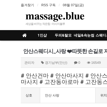
즐겨찾기
RSS 구독
08월 07일(금)
massage.blue
세상을 바꾸는 작은힘 - 마사지블루
1인샵
두피&탈모
네일&속눈썹
스웨디
인샵
안산스웨디시_사랑 ❤️따뜻한 손길로 
관리자
경기남부(안산)
0
16549
# 안산건마 # 안산마사지 # 안산
마사지 # 고잔동아로마 # 고잔동
상호
안산 사랑
위치