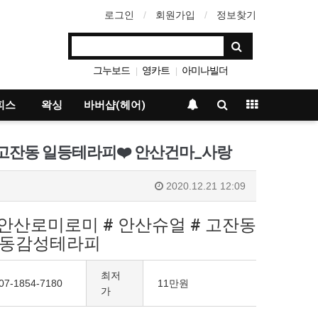
로그인
회원가입
정보찾기
그누보드
영카트
아미나빌더
|
|
베이직테마
|
피스
왁싱
바버샵(헤어)
고잔동 일등테라피❤️ 안산건마_사랑
2020.12.21 12:09
 안산로미로미 # 안산슈얼 # 고잔동
고잔동감성테라피
최저
07-1854-7180
11만원
가