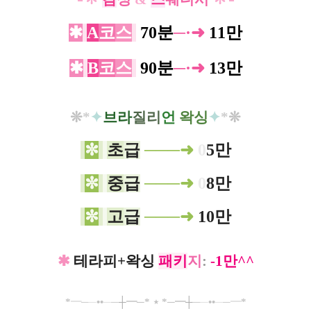
✱
A
코
스
​70분
─·➜​
11만​
✱
B
코
스
​90분
─·➜​
13만
❊
*
✦
브라
질리
언
왁싱
✦
*
❊
✼
초
급
───
➜
0
5만
✼
중
급
───
➜
0
8만
✼
고
급
───
➜
10만
✱
테라피+왁싱
패키
지
:
-1만^^
*
━
─
─
••
─
─
┼
━
─*
⋆
*─
━
┼
─
─
••
─
─
━
*