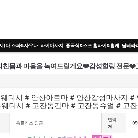
시(다
스파&사우나
타이마사지
중국식&스포
홈타이&홈케
남테라
)
츠
어
트
지친몸과 마음을 녹여드릴게요❤️감성힐링 전문❤️
스웨디시 # 안산아로마 # 안산감성마사지 #
스웨디시 # 고잔동건마 # 고잔동슈얼 # 
연락
홈플러스 인근
05
처