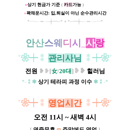
●
상기 현금가 기준
(
카드
가능
)
ㅡㅡㅡㅡㅡ
●
꽉채운시간: 입,퇴실이 아닌 순수관리시간
*
━
─
─
••
─
─
┼
━
─*
⋆
*─
━
┼
─
─
••
─
─
━
*
안
산
스
웨
디
시
_
사
랑
˚
❀┿
⁑
관
리
사
님
⁑
┿❀
˚
❥
❥
전원
❥
❥
[
女
/
20대
]
힐러님
*-
⁑✱
상기
테라피 과정 이수
✱
⁑
-*
˚
❀
┿
⁑
영
업
시
간
⁑
┿❀
˚
오전 11시 ~ 새벽 4시
[
연중무휴
ღ
주말에도 영업
]