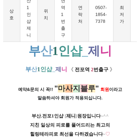
산
면
1
역
연
0507-
최
6
상
위
인
1
락
1854-
저
호
치
샵
번
처
7378
가
제
출
니
구
부
산
1
인
샵
_
제
니
부
산
1
인
샵
_
제
니
《 ​
전포역
2
번출구
》
"
마
사
지
블
루
"
예약&문의 시 꼭!!
회원
이라고
말씀하셔야 회원가
적용되십니다.
부산.전포1인샵
[
제니
]
원장입니다
~^^
지친 일상의 피로를 풀어드리는 최고의
힐링테라피로 최선을 다하겠습니다
~
♡