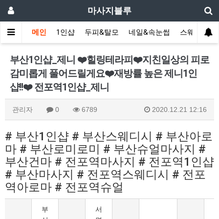
마사지블루
메인
1인샵
두피&탈모
네일&속눈썹
스웨디시(다
부산1인샵_제니 ❤️힐링테라피❤️지친일상의 피로
감미롭게 풀어드릴게요❤️재방률 높은 제니1인
샵!!❤️ 전포역1인샵_제니
관리자
0
6789
2020.12.21 12:16
# 부산1인샵 # 부산스웨디시 # 부산아로
마 # 부산로미로미 # 부산슈얼마사지 #
부산건마 # 전포역마사지 # 전포역1인샵
# 부산마사지 # 전포역스웨디시 # 전포
역아로마 # 전포역슈얼
부
서