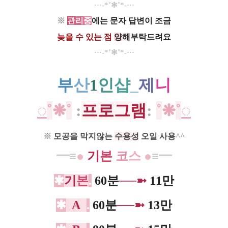
···-*˚✻˚*-···
※
관
리
중
에는 문자 답변이
조금
늦을 수 있는 점
양
해
부탁드려요
···-*˚✻˚*-···
부
산
1
인
샵
_
제
니
◌
˚
❋
˚
:
프로그램
:
˚
❋
˚
◌
※
모공을 막지않는
수
용성
오일
사용
^^
━≡
●
기
본
코
스
●
≡━
✱
기
본
.
60분
──➼
11만
✱
A
.
60분
──➼
13만