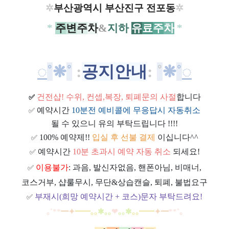
✲
부산광역시 부산진구 전포동
✲
*
주
변
주
차
&
지하
유
료
주
차
*
◌
˚
❋
˚
:
공지안내
:
˚
❋
˚
◌
건전샵
! 수위, 컨셉,복장, 퇴폐문의 사절
합니다
✅
예약시간
10분전 예비콜에 무응답시 자동취소
✅
될 수 있으니 유의 부탁드립니다 !!!!
100% 예약제!!
입실 후 선불 결제
이십니다^^
✅
예약시간
10분 초과시 예약 자동 취소
되세요!
✅
이용불가
: 과음, 발신자없음, 핸폰아님, 비매너,
✅
코스거부, 샵룰무시, 무단&상습캔슬, 퇴폐, 불법요구
부재시(희망 예약시간 + 코스)문자 부탁드려요!
✅
｡
˚
**
━
✦
━
━
｡｡
✱｡｡
❤
｡｡
✱
｡｡
━
━
✦
━
**
˚
｡