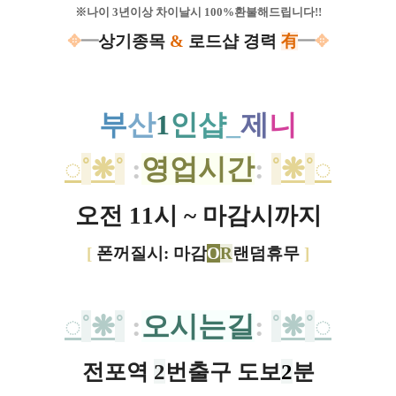
※나이 3년이상 차이날시 100%환불해드립니다!!
✥
━
상기종목
&
로드샵 경력
有
━
✥
부
산
1
인
샵
_
제
니
◌
˚
❋
˚
:
영업시간
:
˚
❋
˚
◌
오전 11시 ~ 마감시까지
[
폰꺼질시: 마감
O
R
랜덤휴무
]
◌
˚
❋
˚
:
오시는길
:
˚
❋
˚
◌
전포역
2
번출구 도보
2
분