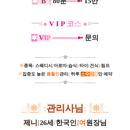
✱
B
.
80분
──➼
15만
━≡
●
V I P
코
스
●
≡━
✱
V
I
P
─────➼
문의
─
─
─
─
─
─
─
─
─
∽*
✿
*∽
─
───
─
─
─
─
─
※
종목: 스웨디시
/
아로마
(
습식
)
/
타이
(
건식
)
/
림프
.
※
집중도 높은
원
활
한
관리: 하루
소
수
인
원
만 예약
─
─
─
─
─
─
─
─
─
∽*
✿
*∽
─
───
─
─
─
─
─
◌
˚
❋
˚
:
관리사님
:
˚
❋
˚
◌
제
니
[
26세
/
한국인
]
여
원장님