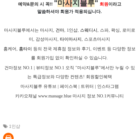
"
마
사
지
블
루
"
예약&문의 시 꼭!!
회원
이라고
말씀하셔야 회원가
적용되십니다.
마사지블루에서는 마사지,
건마
, 1인샵,
스웨디시
, 스파, 왁싱, 로미로
미, 감성마사지,
타이마사지
, 스포츠마사지
홈케어,
홈타이
등의 전국 제휴점 정보와 후기, 이벤트 등 다양한 정보
를 회원가입 없이 확인하실 수 있습니다.
건마정보 NO.1 | 뷰티정보 NO.1 오직 "마사지블루"에서만 누릴 수 있
는 특급정보와 다양한 컨텐츠! 회원할인혜택
마사지블루 유튜브 |
페이스북
| 트위터 |
인스타그램
카카오채널
www.massage.blue
마사지
정보 NO.1커뮤니티
1인샵