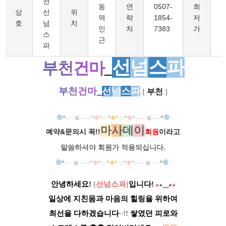
천
동
연
0507-
최
9
상
선
위
역
락
1854-
저
호
넘
치
인
처
7383
가
스
근
파
선
넘
스
파
부
천
건마
_
부
천
건마
_
선
넘
스
파
[
부천
]
✿
─
─
∈
─
─
✼
❉
✼
─
─
∋
─
─
✿
*
:
*
*
::
*
*
::
*
*
:
*
마
사
데
이
예약&문의시 꼭!!
회원
이라고
말씀하셔야 회원가
적용되십니다.
✿
─
─
∈
─
─
✼
❉
✼
─
─
∋
─
─
✿
*
:
*
*
::
*
*
::
*
*
:
*
안녕하세요!
[
선넘스파
]
입니다!
๑
◕‿‿◕
๑
일상에 지친몸과 마음의 힐링을 위하여
최선을 다하겠습니다
~
!!
쌓였던 피로와