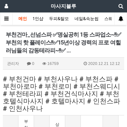
마사지블루
메인
1인샵
두피&탈모
네일&속눈썹
스웨디시(다
부천건마_선넘스파 ✅명실공히 1등 스파업소~!!✅
부천의 핫 플레이스!!✅15년이상 경력의 프로 여힐
러님들의 감동테라피~!!✅ …
관리자
0
16759
2020.12.21 12:12
# 부천건마 # 부천사우나 # 부천스파 #
부천아로마 # 부천로미 # 부천스웨디시
# 부천테라피 # 부천건식마사지 # 부천
호텔식마사지 # 호텔마사지 # 인천스파
# 인천사우나
부
상