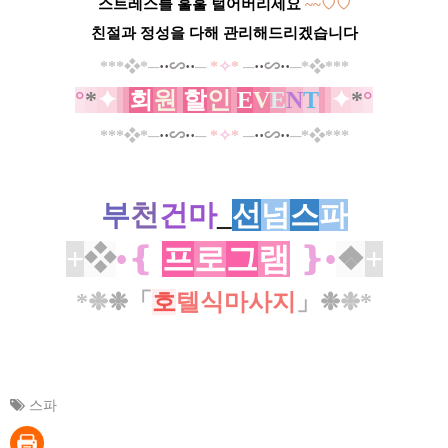
스트레스를 훌훌 털어버리세요
~~
♡
♡
친절과 정성을 다해 관리해드리겠습니다
*
*
*​
❖
*─
·
·
∽
··
─
*
✧
*
─
··
∽
··
─*
❖
*
*
*
°
*
✦
회
원
할
인
E
V
E
N
T
✦
*
°
*
*
*​
❖
*─
·
·
∽
··
─
*
✧
*
─
··
∽
··
─*
❖
*
*
*
부
천
건마
_
선
넘
스
파
+
❖
•
❴
프
로
그
램
❵
•
❖
+
*❉
❉
「
호
텔식마사지
」
❉
❉*
스파