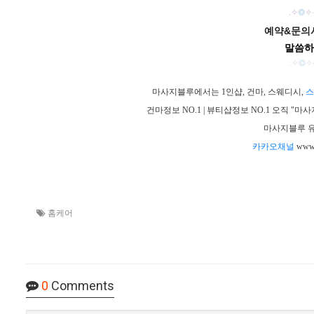
.
✧
❂
✧
예약&문의시
말씀하
.
✧
❂
✧
마사지블루에서는 1인샵, 건마, 스웨디시,
스
건마정보 NO.1 | 뷰티샵정보 NO.1 오직 
마사지블루 유
카카오채널
www.
홈케어
0
Comments