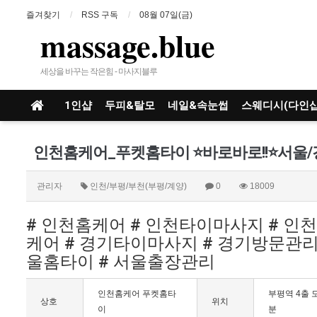
즐겨찾기
RSS 구독
08월 07일(금)
massage.blue
세상을 바꾸는 작은힘 - 마사지블루
1인샵
두피&탈모
네일&속눈썹
스웨디시(다인샵
관리자
인천/부평/부천(부평/계양)
0
18009
# 인천홈케어 # 인천타이마사지 # 인
케어 # 경기타이마사지 # 경기방문관리 
울홈타이 # 서울출장관리
인천홈케어 푸켓홈타
부평역 4출 
상호
위치
이
분