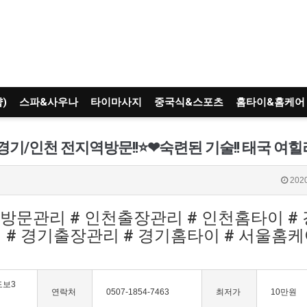
)
스파&사우나
타이마사지
중국식&스포츠
홈타이&홈케어
2020
천방문관리 # 인천출장관리 # 인천홈타이 #
# 경기출장관리 # 경기홈타이 # 서울홈케어
도보3
연락처
0507-1854-7463
최저가
10만원