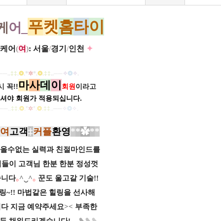
푸
켓
홈
타
이
케
어_
케어
(
여
)
: 서울
/
경기
/
인천
✦
──
..
‡‡
.
❂
.
*
✲
*
.
❂
.
‡‡
..
──
✧
❂
✧
.
마
사
데
이
 꼭!!
회원
이라고
셔야 회원가
적용되십니다.
──
..
‡‡
.
❂
.
*
✲
*
.
❂
.
‡‡
..
──
✧
❂
✧
.
여
고객
‡
커플
환영
*
*
✿
*
*
올수없는 실력과 친절
마인드를
님들이
고객님 한분 한분 정성껏
습니다
｡
^‿^
｡
꾼도 울고갈 기술!!
링~!!
마법같은 힐링을 선사해
니다
지금 예약주세요
><
부족한