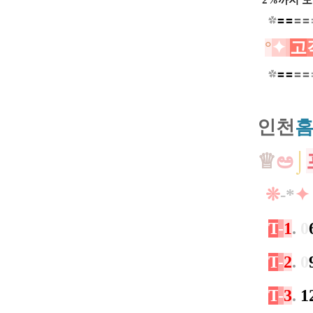
2%까지
모
✿
〓
〓
〓
〓
°
✦
고
✿
〓
〓
〓
〓
인
천
♕
ಅ
⌡
❊
-​*
✦
T
-
1
.
0
T
-
2
.
0
T
-
3
.
1