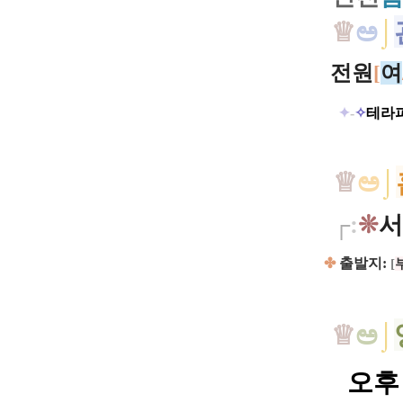
♕
ಅ
⌡
전원
여
[
✦
-
✧
테라
♕
ಅ
⌡
┌
:
❊
서
✤
출발지:
[
♕
ಅ
⌡
오후 