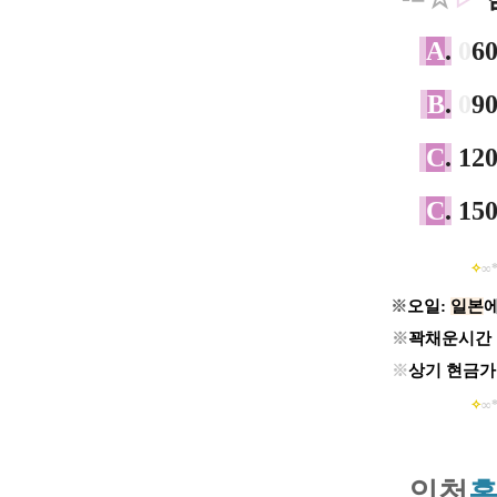
A
.
0
6
B
.
0
9
C
.
12
C
.
15
✧
∞*
※
오일:
일본
※
꽉채운시간 
※
상기 현금가
✧
∞*
인
천