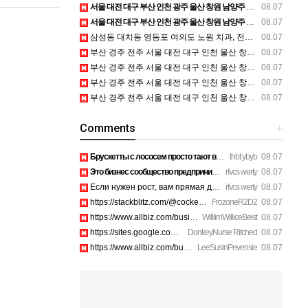
서울 대전 대구 부산 인천 광주 울산 창원 남양주 이혼전문변호사 정보
08.07
서울 대전 대구 부산 인천 광주 울산 창원 남양주 이혼전문변호사 정보
08.07
삼성동 대치동 영등포 여의도 노원 치과, 전주임플란트 대구정형외과 광주피부과 정보
08.07
부산 경주 전주 서울 대전 대구 인천 울산 창원 양산 포항 천안 평택 용인 고양 성남 수원 일수, 미용학원, 가족사진, 점집, 한복대여, 독학재수학원, 재회부적 정보
08.07
부산 경주 전주 서울 대전 대구 인천 울산 창원 양산 포항 천안 평택 용인 고양 성남 수원 일수, 미용학원, 가족사진, 점집, 한복대여, 독학재수학원, 재회부적 정보
08.07
부산 경주 전주 서울 대전 대구 인천 울산 창원 양산 포항 천안 평택 용인 고양 성남 수원 일수, 미용학원, 가족사진, 점집, 한복대여, 독학재수학원, 재회부적 정보
08.07
부산 경주 전주 서울 대전 대구 인천 울산 창원 양산 포항 천안 평택 용인 고양 성남 수원 일수, 미용학원, 가족사진, 점집, 한복대여, 독학재수학원, 재회부적 정보
08.07
Comments
+
Брускетты с лососем просто тают во рту, рекомендую. https://…
thbt ybyb
08.07
Это бизнес сообщество предпринимателей в Санкт-Петербурге эк…
rfvcs werty
08.07
Если нужен рост, вам прямая дорога в этот клуб предпринимате…
rfvcs werty
08.07
https://stackblitz.com/@cockerhanstartup/collections/1-888-7…
FrozoneR2D2
08.07
https://www.allbiz.com/business/mcafee-inc_172c https://site…
WilliimWilliceBeist
08.07
https://sites.google.com/view/aura-antivirus-supporei73k htt…
DonkeyNurse Ritched
08.07
https://www.allbiz.com/business/mcafee-inc_172c https://site…
LeeSusinPevensie
08.07