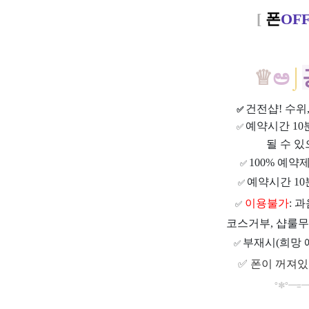
[
폰
OF
♕
ಅ
⌡
건전샵
! 수
✅
예약시간 1
✅
될 수 있
100% 예약
✅
예약시간 10
✅
이용불가
: 
✅
코스거부, 샵룰무
부재시(희망 
✅
✅
폰이 꺼져있
°
✼
°
━
≡