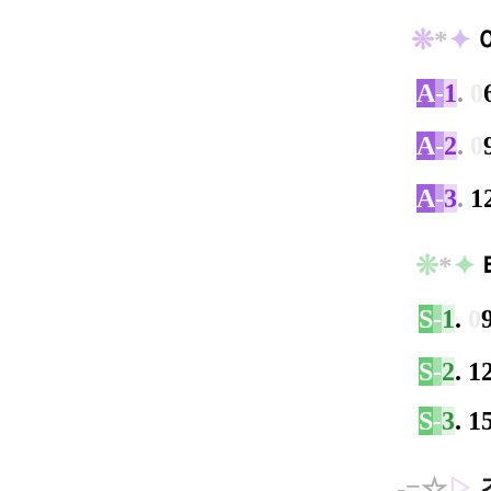
❊
​*
✦
A
-
1
.
0
A
-
2
.
0
A
-
3
.
1
❊
​*
✦
S
-
1
.
0
S
-
2
. 
S
-
3
. 
-=
☆
▷