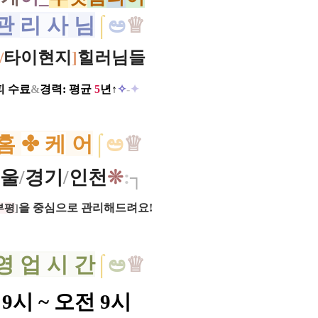
관
리 사
님
⌠
ಅ
♕
타이현지
힐러님들
/
]
피 수료
&
경력: 평균
5
년↑
✧
-
✦
홈
✤ 케
어
⌠
ಅ
♕
울
/
경기
/
인천
❊
:
┐
을 중심으로 관리해드려요​!
부평
]
영
업 시
간
⌠
ಅ
♕
9시 ~ 오전 9시