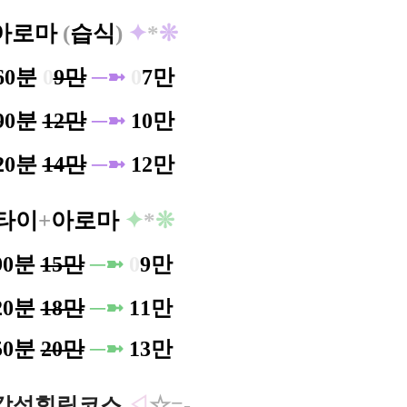
아로마
(
습식
)
✦
*
❊
60분
0
9만
─➼
0
7만
90분
12만
─➼
10만
20분
14만
─➼
12만
타이
+
아로마
✦
*
❊
90분
15만
─➼
0
9만
120분
18만
─➼
11만
150분
20만
─➼
13만
감성힐링코스
◁
☆=-