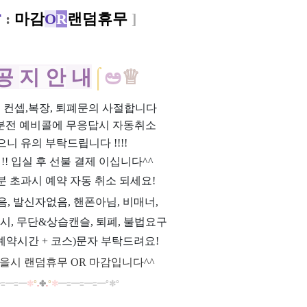
F
:
마감
O
R
랜덤휴무
]
공
지 안
내
⌠
ಅ
♕
위, 컨셉,복장, 퇴폐문의 사절합니다
0분전 예비콜에 무응답시 자동취소
으니 유의 부탁드립니다 !!!!
제!! 입실 후 선불 결제 이십니다^^
분 초과시 예약 자동 취소 되세요!
과음, 발신자없음, 핸폰아님, 비매너,
시, 무단&상습캔슬, 퇴폐, 불법요구
예약시간 + 코스)문자 부탁드려요!
을시 랜덤휴무 OR 마감입니다^^
━
≡
━
≡
━
✼
°
.
✤
.
°
✼
━
≡
━
≡
━
≡
━
°
✼
°