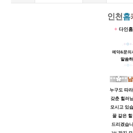
인
천
홈
✦
다인홈
.
✧
❂
✧
예약&문의시
말씀하
.
✧
❂
✧
*
*
✿
*
*
남
누구도 따라
갖춘 힐러
모시고 있
꿀
같은
힐
드리
겠습