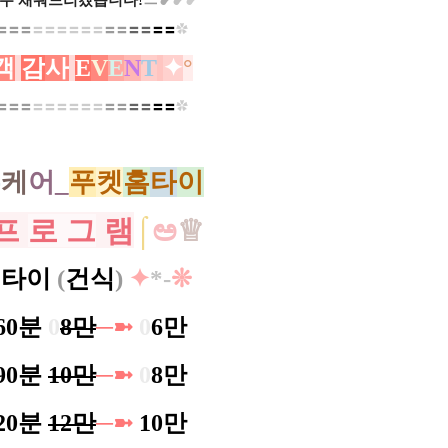
두 채워드리겠습니다!
ㅡ
❥
❥
❥
〓〓
〓
〓
〓
〓
〓
〓
〓
〓〓
〓〓
〓
〓
✿
객
감
사
E
V
E
N
T
✦
°​
〓〓
〓
〓
〓
〓
〓
〓
〓
〓〓
〓〓
〓
〓
✿
홈
케
어_
푸
켓
홈
타
이
프
로 그
램
⌠
ಅ
♕
타이
(
건식
)
✦
*-
❊
60분
0
8만
─➼
0
6만
90분
10만
─➼
0
8만
20분
12만
─➼
10만