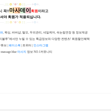
──
..
‡‡
.
❂
.
*
✲
*
.
❂
.
‡‡
..
──
✧
❂
✧
.
마
사
데
이
 꼭!!
회원
이라고
셔야 회원가
적용되십니다.
──
..
‡‡
.
❂
.
*
✲
*
.
❂
.
‡‡
..
──
✧
❂
✧
.
파
, 왁싱, 바버샵, 탈모, 두피관리, 네일케어, 속눈썹연장 등 정보제공
"마사지블루"에서만 누릴 수 있는 특급정보와 다양한 컨텐츠! 회원할인혜택
튜브 |
페이스북
| 트위터 |
인스타그램
massage.blue
마사지
정보 NO.1커뮤니티