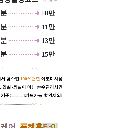
0분
······ ·····➜
0
8만
0분
···········➜
11만
0분
···········➜
13만
0분
···········➜
15만
~*
━
━
━
━
━
━
━
━
━
━
━
━
━
━
*​~*
∞
✧
에서 공수한
100%천연
아로마사용
: 입실~퇴실이 아닌 순수관리시간
 기준!
ㅡㅡㅡ
(
카드가능:할인제외
)​
~*
━
━
━
━
━
━
━
━
━
━
━
━
━
━
*​~*
∞
✧
홈
케
어_
푸
켓
홈
타
이