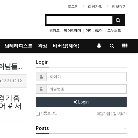
로그인
회원가입
정보찾기
영카트
베이직테마
아미나빌더
그누보드
|
|
|
남테라피스트
왁싱
바버샵(헤어)
Login
인천홈케어_푸켓홈타이 ⭐바로바로!!⭐서울/경기/인천 전지역방문!!⭐❤숙련된 기술!! 태국 여힐러님들의 힐링케어 &am…
.12.21 12:12
 경기홈
Login
 # 서
자동로그인
회원가입
|
정보찾기
Posts
+