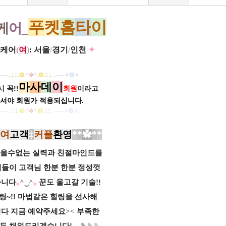
푸
켓
홈
타
이
케
어_
케어
(
여
)
: 서울
/
경기
/
인천
✦
──
..
‡‡
.
❂
.
*
✲
*
.
❂
.
‡‡
..
──
✧
❂
✧
.
마
사
데
이
 꼭!!
회원
이라고
셔야 회원가
적용되십니다.
──
..
‡‡
.
❂
.
*
✲
*
.
❂
.
‡‡
..
──
✧
❂
✧
.
여
고객
‡
커플
환영
*
*
✿
*
*
올수없는 실력과 친절
마인드를
님들이
고객님 한분 한분 정성껏
습니다
｡
^‿^
｡
꾼도 울고갈 기술!!
링~!!
마법같은 힐링을 선사해
니다
지금 예약주세요
><
부족한