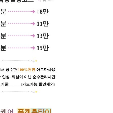
0분
······ ·····➜
0
8만
0분
···········➜
11만
0분
···········➜
13만
0분
···········➜
15만
~*
━
━
━
━
━
━
━
━
━
━
━
━
━
━
*​~*
∞
✧
에서 공수한
100%천연
아로마사용
: 입실~퇴실이 아닌 순수관리시간
 기준!
ㅡㅡㅡ
(
카드가능:할인제외
)​
~*
━
━
━
━
━
━
━
━
━
━
━
━
━
━
*​~*
∞
✧
홈
케
어_
푸
켓
홈
타
이