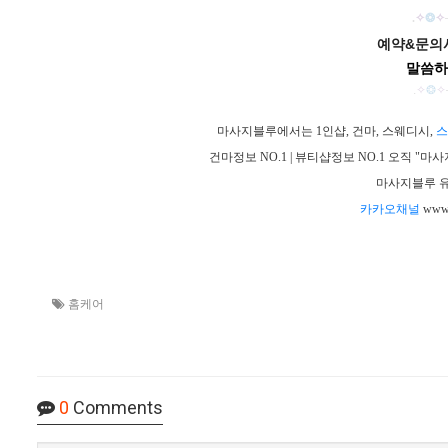
.
✧
❂
✧
예약&문의시
말씀하
.
✧
❂
✧
마사지블루에서는 1인샵, 건마, 스웨디시,
스
건마정보 NO.1 | 뷰티샵정보 NO.1 오직 
마사지블루 유
카카오채널
www.
홈케어
0
Comments