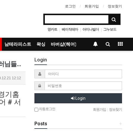
로그인
회원가입
정보찾기
영카트
베이직테마
아미나빌더
그누보드
|
|
|
남테라피스트
왁싱
바버샵(헤어)
Login
인천홈케어_푸켓홈타이 ⭐바로바로!!⭐서울/경기/인천 전지역방문!!⭐❤숙련된 기술!! 태국 여힐러님들의 힐링케어 &am…
.12.21 12:12
 경기홈
Login
 # 서
자동로그인
회원가입
|
정보찾기
Posts
+