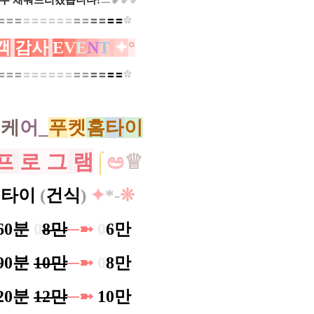
두 채워드리겠습니다!
ㅡ
❥
❥
❥
〓〓
〓
〓
〓
〓
〓
〓
〓
〓〓
〓〓
〓
〓
✿
객
감
사
E
V
E
N
T
✦
°​
〓〓
〓
〓
〓
〓
〓
〓
〓
〓〓
〓〓
〓
〓
✿
홈
케
어_
푸
켓
홈
타
이
프
로 그
램
⌠
ಅ
♕
타이
(
건식
)
✦
*-
❊
60분
0
8만
─➼
0
6만
90분
10만
─➼
0
8만
20분
12만
─➼
10만