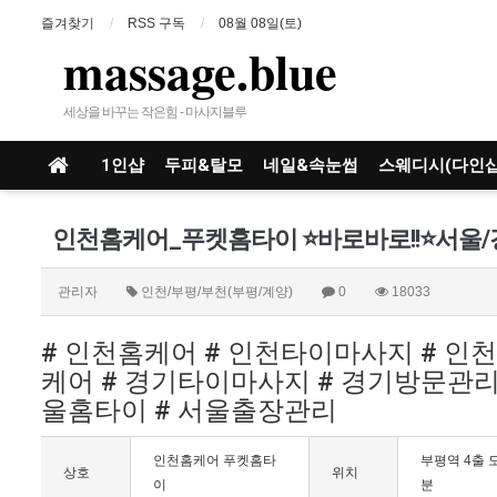
즐겨찾기
RSS 구독
08월 08일(토)
massage.blue
세상을 바꾸는 작은힘 - 마사지블루
1인샵
두피&탈모
네일&속눈썹
스웨디시(다인샵
관리자
인천/부평/부천(부평/계양)
0
18033
# 인천홈케어 # 인천타이마사지 # 인
케어 # 경기타이마사지 # 경기방문관리 
울홈타이 # 서울출장관리
인천홈케어 푸켓홈타
부평역 4출 
상호
위치
이
분