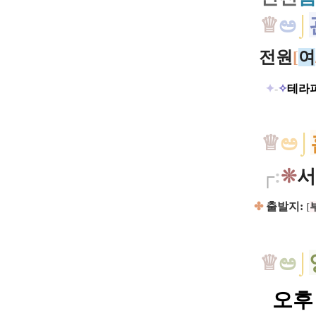
♕
ಅ
⌡
전원
여
[
✦
-
✧
테라
♕
ಅ
⌡
┌
:
❊
서
✤
출발지:
[
♕
ಅ
⌡
오후 