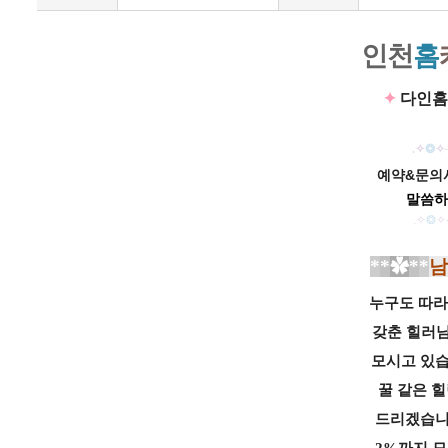
인
천
홈
✦
다인홈
.
✧
❂
✧
예약&문의시
말씀하
.
✧
❂
✧
*
*
✿
*
*
남
누구도 따라
갖춘 힐러
모시고 있
꿀
같은
힐
드리
겠습