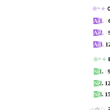
❊
​*
✦
A
-
1
.
0
A
-
2
.
0
A
-
3
.
1
❊
​*
✦
S
-
1
.
0
S
-
2
. 
S
-
3
. 
-=
☆
▷