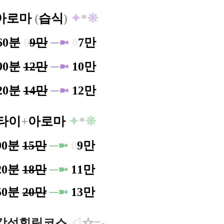
아로마
(
습식
)
✦
*
❊
60분
0
9만
─➼
0
7만
90분
12만
─➼
10만
20분
14만
─➼
12만
타이
+
아로마
✦
*
❊
90분
15만
─➼
0
9만
120분
18만
─➼
11만
150분
20만
─➼
13만
감성힐링코스
◁
☆=-