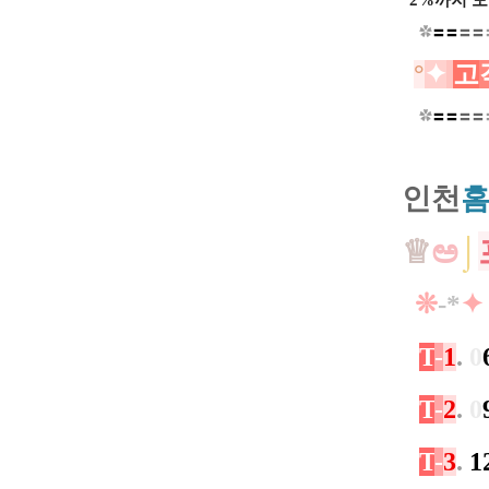
2%까지
모
✿
〓
〓
〓
〓
°
✦
고
✿
〓
〓
〓
〓
인
천
♕
ಅ
⌡
❊
-​*
✦
T
-
1
.
0
T
-
2
.
0
T
-
3
.
1