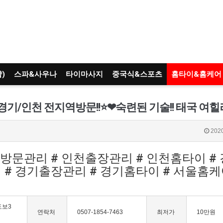
)
스파&사우나
타이마사지
중국식&스포츠
홈타이&홈케어
2020
천방문관리 # 인천출장관리 # 인천홈타이 #
# 경기출장관리 # 경기홈타이 # 서울홈케어
도보3
연락처
0507-1854-7463
최저가
10만원