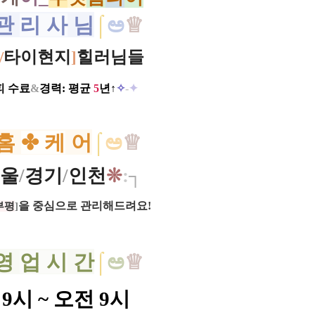
관
리 사
님
⌠
ಅ
♕
타이현지
힐러님들
/
]
피 수료
&
경력: 평균
5
년↑
✧
-
✦
홈
✤ 케
어
⌠
ಅ
♕
울
/
경기
/
인천
❊
:
┐
을 중심으로 관리해드려요​!
부평
]
영
업 시
간
⌠
ಅ
♕
9시 ~ 오전 9시