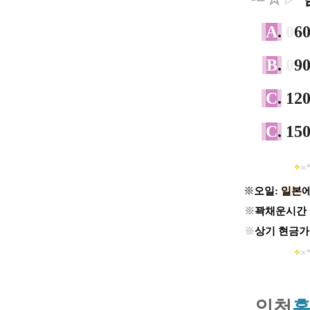
A
.
0
6
B
.
0
9
C
.
12
C
.
15
✧
∞*
※
오일:
일본
※
꽉채운시간 
※
상기 현금가
✧
∞*
인
천