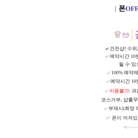
[
폰
OF
♕
ಅ
⌡
건전샵
! 수
✅
예약시간 1
✅
될 수 있
100% 예약
✅
예약시간 10
✅
이용불가
: 
✅
코스거부, 샵룰무
부재시(희망 
✅
✅
폰이 꺼져있
°
✼
°
━
≡