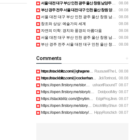
서울 대전 대구 부산 인천 광주 울산 창원 남양주 이혼전문변호사 정보
08.08
부산 경주 전주 서울 대전 대구 인천 울산 창원 양산 포항 천안 평택 용인 고양 성남 수원 일수, 미용학원, 가족사진, 점집, 한복대여, 독학재수학원, 재회부적 정보
08.08
서울 대전 대구 부산 인천 광주 울산 창원 남양주 이혼전문변호사 정보
08.08
창조와 상상: 예술가의 세계
08.08
자연의 미학: 경치와 풍경의 아름다움
08.08
서울 대전 대구 부산 인천 광주 울산 창원 남양주 이혼전문변호사 정보
08.08
부산 경주 전주 서울 대전 대구 인천 울산 창원 양산 포항 천안 평택 용인 고양 성남 수원 일수, 미용학원, 가족사진, 점집, 한복대여, 독학재수학원, 재회부적 정보
08.08
Comments
+
https://stackblitz.com/@ghagenes74/collections/what-happens-…
RuususellThe L
08.08
https://stackblitz.com/@cockerhanstartup/collections/help__-…
JickTorrinceL
08.08
https://open.firstory.me/story/cmsip2pjw1a3701z6ftwa1gpl htt…
ushaortRaoundT
08.07
https://open.firstory.me/story/cmsiqku8m17ah01yqc4c6208e htt…
DeidpoolMiry
08.07
https://stackblitz.com/@nytimes/collections/how-to-turn-off-…
EdgirFrogJirvis
08.07
https://open.firstory.me/story/cmsiozsiy17o601yk4yp1bpeu htt…
DricoMilfoyShiun
08.07
https://open.firstory.me/story/cmsiqkyx2175p01xi1dox23a6 htt…
HippyRorschich
08.07