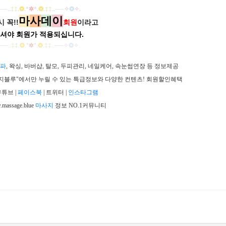
──
..
‡‡
.
❂
.
*
✲
*
.
❂
.
‡‡
..
──
✧
❂
✧
.
마
사
데
이
 꼭!!
회원
이라고
셔야 회원가
적용되십니다.
──
..
‡‡
.
❂
.
*
✲
*
.
❂
.
‡‡
..
──
✧
❂
✧
.
파
, 왁싱, 바버샵, 탈모, 두피관리, 네일케어, 속눈썹연장 등 정보제공
"마사지블루"에서만 누릴 수 있는 특급정보와 다양한 컨텐츠! 회원할인혜택
튜브 |
페이스북
| 트위터 |
인스타그램
massage.blue
마사지
정보 NO.1커뮤니티