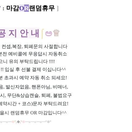
F
:
마감
O
R
랜덤휴무
]
공
지 안
내
⌠
ಅ
♕
위, 컨셉,복장, 퇴폐문의 사절합니다
0분전 예비콜에 무응답시 자동취소
으니 유의 부탁드립니다 !!!!
제!! 입실 후 선불 결제 이십니다^^
분 초과시 예약 자동 취소 되세요!
과음, 발신자없음, 핸폰아님, 비매너,
시, 무단&상습캔슬, 퇴폐, 불법요구
예약시간 + 코스)문자 부탁드려요!
을시 랜덤휴무 OR 마감입니다^^
━
≡
━
≡
━
✼
°
.
✤
.
°
✼
━
≡
━
≡
━
≡
━
°
✼
°