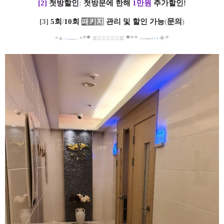
[2]
첫방할인
:
첫방문에 한해
1만원
추가할인!
[3]
5회
/
10회
패
키
지
관리 및 할인 가능
(
문의
)
*
*
≡
≡
≡
≡
≡
≡
≡
*
*
*
─
─
··
·
✦
*
*
✦
··
·
─
─
*