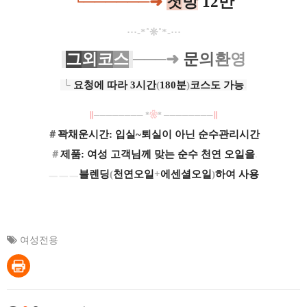
└──────
➜
첫
방
12만
···-*˚❊˚*-···
그
외
코
스
───➜
문
의
환
영
└
요청에 따라 3시간
(
180분
)
코스도 가능
.
∥
──────── *
❀
* ────────
∥​
＃
꽉채운시간: 입실~퇴실이 아닌 순수관리시간
＃
제품: 여성 고객님께 맞는 순수 천연 오일을
.
ㅡㅡㅡ
블렌딩
(
천연오일
+
에센셜오일
)
하여 사용
여성전용