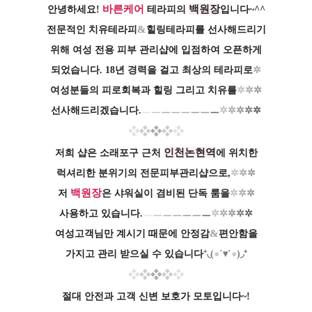
바른케어
백원장
안녕하세요!
테라피의
입니다~^^
&
전문적인 치유테라피
힐링테라피를 선사해드리기
위해
여성 전용 피부 관리샵에 입점하여 오픈하게
되었습니다.
18년 경력을 걸고 최상의
테라피로
✲
여성분들의 피로회복과 힐링 그리고 치유를
✲
✲
✲
선사해드리겠습니다.
ㅡ
ㅡ
ㅡ
ㅡㅡ
ㅡㅡ
ㅡ
✲
✲
✲
✲
✲
❖
❖
❖
❖
❖
인천논현역
저희 샵은 소래포구 근처
에 위치한
럭셔리한 분위기의 전문피부관리샵으로,
✲
✲
✲
백원장
저
은 샤워실이 겸비된 단독 룸을
✲
✲
✲
사용하고
있습니다.
ㅡ
ㅡ
ㅡ
ㅡ
ㅡㅡ
ㅡ
✲
✲
✲
✲
✲
&
여성고객님만 계시기 때문에 안정감
편안함을
가지고 관리 받으실 수 있습니다
⁺◟(
●
˙▾˙
●
)◞⁺
❖
❖
❖
❖
❖
절대 안전과 고객 신변 보호가 모토입니다~!