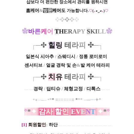
샵보다 더 편안한 장소에서 관리를 원하시면
케
어
&
방
문
케
어
도
홈
가능합니다.
♡
(
｡
◕‿◕
｡
)
♡
❖
❖
❖
❖
❖
✿
바
른
케
어
T
H
E
R
A
P
Y
S
K
I
L
L
✿
힐
링
테
라
피
✣
┌
─
✣
─
┐
일본식
시
아추
/
스
웨디시
/
정통
로
미로미
.
센
서티브
/
얼굴
경
락 및 손
&
발 케어 테라피
치
유
테
라
피
✣
┌
─
✣
─
┐
ㅡㅡ
락
티슈
형
교정
톡스
ㅡㅡ
경
/
딥
/
체
/
디
*
*
≡
≡
≡
≡
≡
≡
≡
*
*
*
─
─
··
·
✦
*
*
✦
··
·
─
─
*
°
*
✦
​
감
사
할
인
E
V
E
N
T
✦
*
°
[
1]
회원할인
:
하단
ㅡㅡㅡㅡㅡㅡㅡㅡㅡㅡㅡㅡ.