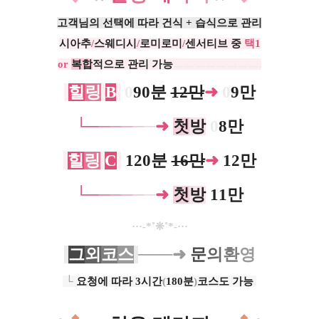
고객님의 선택에 따라 건식 + 습식으로 관리
시아추
/
스웨디시
/
로미로미
/
센서티브 중
택1
or
복
합
적
으로 관리 가능
ㅡㅡㅡㅡㅡㅡㅡㅡ.
힐
링
B
0
90분
12만
➜
0
9만
└─
─
─
─
─
─
➜
첫
방
0
8만
힐
링
C
120분
16만
➜
12만
└─
─
─
─
─
─
➜
첫
방
11만
···-*˚❊˚*-···
그
외
코
스
───➜
문
의
환
영
└
요청에 따라 3시간
(
180분
)
코스도 가능
.