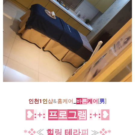
인천1
인
샵
&
홈케어
_
바
른
케
어
[
男
]
❥
:
+
:
프
로
그
램
:
+
:
❥
*❖
≪
힐
링
테
라
피
≫
❖*