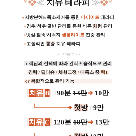
*
❖
≪
치유 테라피
≫
❖
*
●
지방분해
&
독소제거를 통한
다이어트
테라피
●
경추
/
척추
/
골반 관리를 통한 바른
체
형
관리
●
뱃살
/
팔뚝
/
허벅지
셀룰라이트
집중 관리
ㅡㅡ
●
고질적인
통
증
치유 테라피
ㅡㅡㅡㅡㅡㅡㅡㅡ.
···-*˚❊˚*-···
고객님의 선택에 따라 건식 + 습식으로 관리
경락
/
딥티슈
/
체형교정
/
디톡스 중
택1
.
or
복
합
적으로 관리 가능
ㅡㅡㅡㅡㅡㅡㅡㅡ.
치
유
B
0
90분
13만
➜
10만
└──────
➜
첫
방
0
9만
치
유
C
120분
18만
➜
13만