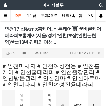
마사지블루
메인
1인샵
두피&탈모
네일&속눈썹
스웨디시(다
인천1인샵&amp;홈케어_바른케어[男] ❤바른케어
테라피❤홈케어(서울/경기/인천)❤샵(인천논현
역)❤♧18년 경력의 여성…
관리자
0
16051
2020.12.21 12:13
# 인천마사지 # 인천여성전용 # 인천홈
케어 # 인천홈테라피 # 인천출장관리 #
인천방문관리 # 인천건마 # 인천아로마
# 인천테라피 # 인천여성전용테라피
인
해
천
양
바
경
연
0507-
최