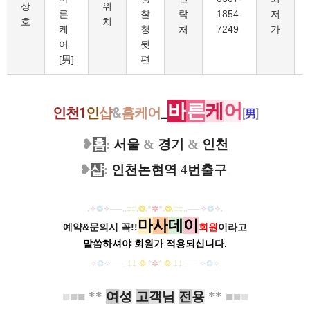
상
위
른
찰
락
1854-
저
호
치
케
청
처
7249
가
어
뒷
[男]
편
바
른
케
어
인천1
인
샵
&
홈케어
_
[
男
]
❥
홈
:
서울
&
경기
&
인천
❥
샵
:
인천논현역 4번출구
.
.
✧
❂
✧
──
..
‡‡
.
❂
.
*
✲
*
.
❂
.
‡‡
..
──
✧
❂
✧
.
마
사
데
이
예약&문의시 꼭!!
회원
이라고
말씀하셔야 회원가
적용되십니다.
.
✧
❂
✧
──
..
‡‡
.
❂
.
*
✲
*
.
❂
.
‡‡
..
──
✧
❂
✧
.
■
■
■
**
여
성
고
객
님
전
용
**
■
■
■