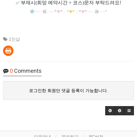
부재시(희망 예약시간 + 코스)문자 부탁드려요!
✅
✿
*
─
─
∈
─
─
:
*
✼
*
::
*
❉
*
::
*
✼
*
:
─
─
∋
─
─*
1인샵
0
Comments
로그인한 회원만 댓글 등록이 가능합니다.
이용안내
문의하기
PC버전