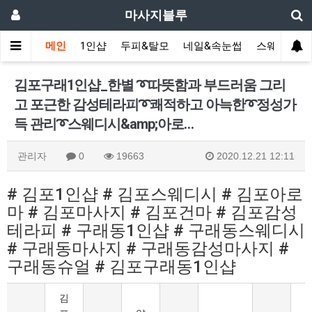
마사지블루
메인
1인샵
두피&탈모
네일&속눈썹
스웨디시(다
​김포구래1인샵_한별 ➰따뜻함과 부드러움 그리
고 포근한 감성테라피➰쾌적하고 아늑한➰정성가
득 관리➰스웨디시&amp;아로…
관리자
0
19663
2020.12.21 12:11
# 김포1인샵 # 김포스웨디시 # 김포아로
마 # 김포마사지 # 김포건마 # 김포감성
테라피 # 구래동1인샵 # 구래동스웨디시
# 구래동마사지 # 구래동감성마사지 #
구래동슈얼 # 김포구래동1인샵
​김