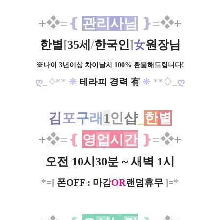
+
❖
=
❴
관
리
사
님
❵
=
❖
+
한별
[
35세
/
한국인
]
女
원장님
※나이 3년이상 차이날시 100% 환불해드립니다!
ღ
_♢**-
❊
테라피 경력
有
❊
-**♢_
ღ
김
포
구
래
1
인
샵
_
한
별
+
❖
=
❴
영
업
시
간
❵
=
❖
+
오전 10시30분 ~ 새벽 1시
*=[
폰OFF : 마감
OR
랜덤휴무
]=*