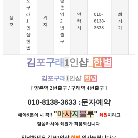
포
양
구
촌
래
역
연
010-
최
1
상
위
1
2
락
8138-
저
호
치
인
번
처
3633
가
샵
출
한
구
별
김
포
구
래
1
인
샵
_
한
별
김
포
구
래
1
인
샵
_
한
별
[
양촌역 2번출구 / 구래역 4번출구
]
010-8138-3633 :문자예약
"
마
사
지
블
루
"
예약&문의 시 꼭!!
회원
이라고
말씀하셔야 회원가
적용되십니다.
안녕하세요 김포1인샵
한별
인사드립니다^^