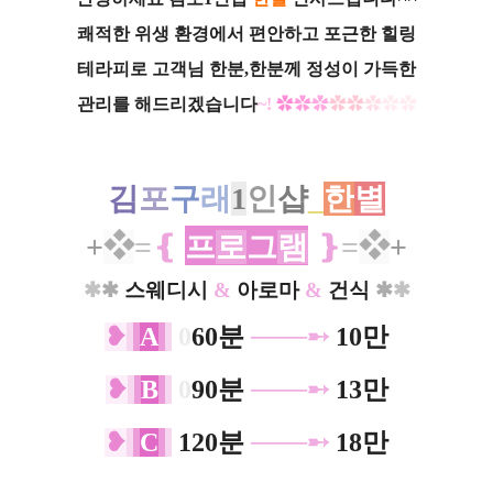
쾌적한 위생 환경에서 편안하고
포근한 힐링
테라피로 고객님 한분,한분께 정성이 가득한
관리를 해드리겠습니다
~!
✿
✿
✿
✿
✿
✿
✿
✿
김
포
구
래
1
인
샵
_
한
별
+
❖
=
❴
프
로
그
램
❵
=
❖
+
✱
✱
스웨디시
&
아로마
&
건식
✱
✱
❥
A
0
60분
───➸
10만
❥
B
0
90분
───➸
13만
❥
C
120분
───➸
18만