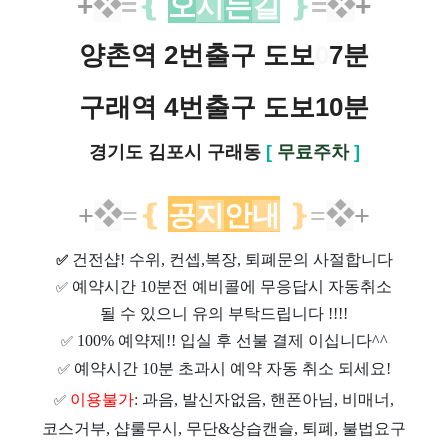
+
❖
=
❴
오
시
는
길
❵
=
❖
+
양촌역 2번출구 도보
0
7분
구래역 4번출구 도보10분
경기도 김포시 구래동
[
무료주차
]
+
❖
=
❴
공
지
안
내
❵
=
❖
+
건전샵
! 수위, 컨셉,복장, 퇴폐문의 사절합니다
✅
예약시간 10분전 예비콜에 무응답시 자동취소
✅
될 수 있으니 유의 부탁드립니다 !!!!
100% 예약제!! 입실 후 선불 결제 이십니다^^
✅
예약시간 10분 초과시 예약 자동 취소 되세요!
✅
이용불가
: 과음, 발신자없음, 핸폰아님, 비매너,
✅
코스거부, 샵룰무시, 무단&상습캔슬, 퇴폐, 불법요구