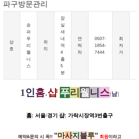
파구방문관리
잠
송
실
파
새
푸
내
연
0507-
최
8
상
위
리
역
락
1854-
저
호
치
웰
4
처
7444
가
니
출
스
5
분
1
인
홈
.
샵
푸
리
웰
니
스
[
남
]
홈
: 서울
/
경기
샵
: 가락시장역3번
출구
"
마
사
지
블
루
"
예약&문의 시 꼭!!
회원
이라고