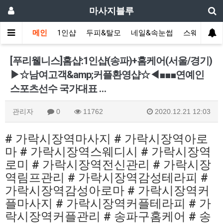
마사지블루
메인
1인샵
두피&탈모
네일&속눈썹
스웨디시(다
[푸리웰니스]홈샵:1인샵(송파)+홈케어(서울/경기)
▶☆남여고객&amp;커플환영샵☆◀■■■연예인
스포츠선수 국가대표 …
관리자
0
11762
2020.12.21 12:03
# 가락시장역마사지 # 가락시장역아로
마 # 가락시장역스웨디시 # 가락시장역
로미 # 가락시장역전신관리 # 가락시장
역림프관리 # 가락시장역감성테라피 #
가락시장역감성아로마 # 가락시장역커
플마사지 # 가락시장역커플테라피 # 가
락시장역커플관리 # 송파구홈케어 # 송