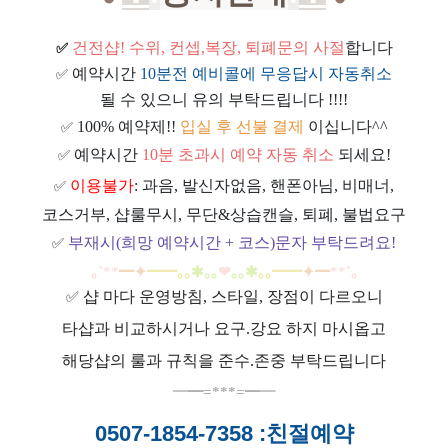
건전샵
! 수위, 컨셉,복장, 퇴폐문의 사절
합니다
✅
예약시간
10분전 예비콜에 무응답시 자동취소
✅
될 수 있으니 유의 부탁드립니다 !!!!
100% 예약제!!
입실 후 선불 결제
이십니다^^
✅
예약시간
10분 초과시 예약 자동 취소
되세요!
✅
이용불가
: 과음, 발신자없음, 핸폰아님, 비매너,
✅
코스거부, 샵룰무시, 무단&상습캔슬, 퇴폐, 불법요구
부재시(희망 예약시간 + 코스)문자 부탁드려요!
✅
｡
˚
**
━
✦
━
━
｡｡
✱｡｡
❤
｡｡
✱
｡｡
━
━
✦
━
**
˚
｡
샵 마다 운영방침, 스타일, 장점이 다르오니
✅
타샵과 비교하시거나 요구.강요 하지 마시옵고
해당샵의 룰과 규칙을 준수.존중 부탁드립니다
━
━=***=━
━
0507-1854-7358
:친절예약