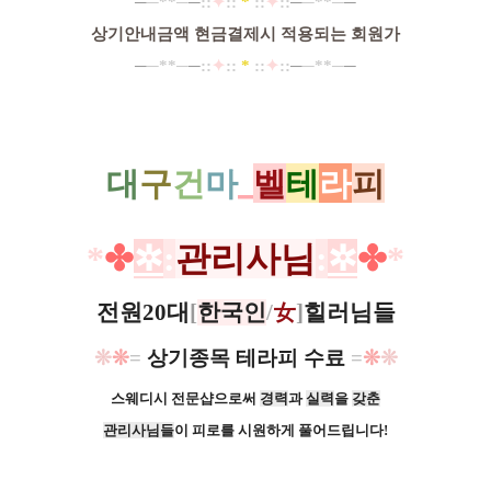
─
─**─
─
::
✦
:: ​​
*
::
✦
::
─
─**─
─
상기안내금액 현금결제시 적용되는 회원가
─
─**─
─
::
✦
:: ​​
*
::
✦
::
─
─**─
─
대
구
건
마
_
벨
테
라
피
*
✤
✲
:
관리사님
:
✲
✤
*
전원20대
[
한국인
/
女
]
힐러님들
❊
❊
=
​상기종목 테라피 수료
=
❊
❊
스웨디시 전문샵으로써
경력
과
실력
을
갖춘
관리사님들
이 피로를 시원하게 풀어드립니다!