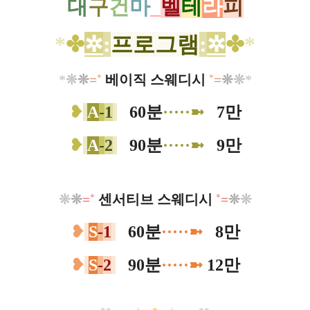
대
구
건
마
_
벨
테
라
피
*
✤
✲
:
프로그램
:
✲
✤
*
*
❊
❊
=˚
베이직 스웨디시
˚
=
❊
❊
*
❥
A
-
1
0
60분
·····➼
0
7만
❥
A
-
2
0
90분
·····➼
0
9만
❊
❊
=˚
센서티브 스웨디시
˚
=
❊
❊
❥
S
-
1
0
60분
·····➼
0
8만
❥
S
-
2
0
90분
·····➼
12만