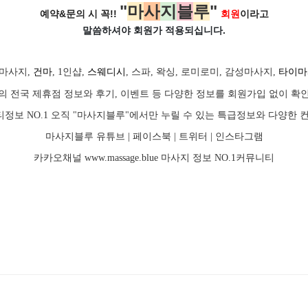
"
마
사
지
블
루
"
예약&문의 시 꼭!!
회원
이라고
말씀하셔야 회원가
적용되십니다.
마사지,
건마
, 1인샵,
스웨디시
, 스파, 왁싱, 로미로미, 감성마사지,
타이마
의 전국 제휴점 정보와 후기, 이벤트 등 다양한 정보를 회원가입 없이 확
 뷰티정보 NO.1 오직 "마사지블루"에서만 누릴 수 있는 특급정보와 다양한
마사지블루 유튜브 |
페이스북
| 트위터 |
인스타그램
카카오채널
www.massage.blue
마사지
정보 NO.1커뮤니티