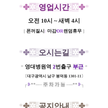
*
✤
✲
:
영업시간
:
✲
✤
*
오전 10시 ~ 새벽 4시
[
폰꺼질시
:
마감
O
R
랜덤휴무
]
*
✤
✲
:
오시는길
:
✲
✤
*
*
영대병원역
2
번출구
부근
*
〔
대구광역시 남구 봉덕동 1301-11
〕
┌
❥
**
─
─
주
차
가
능
─
─*
*
❥
┐
*
✤
✲
:
공지안내
:
✲
✤
*