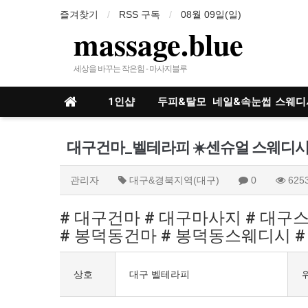
즐겨찾기
RSS 구독
08월 09일(일)
massage.blue
세상을 바꾸는 작은힘 - 마사지블루
1인샵
두피&탈모
네일&속눈썹
스웨디
인샵
관리자
대구&경북지역(대구)
0
625
# 대구건마 # 대구마사지 # 대
# 봉덕동건마 # 봉덕동스웨디시 
상호
대구 벨테라피