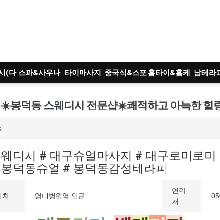
시(다
스파&사우나
타이마사지
중국식&스포
홈타이&홈케
남테라
)
츠
어
트
3
구스웨디시 # 대구슈얼마사지 # 대구로미로미
# 봉덕동슈얼 # 봉덕동감성테라피
연락
위치
영대병원역 인근
05
처