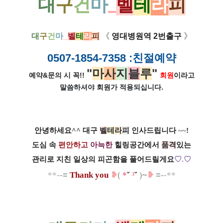
대
구
건
마
_
벨
테
라
피
대
구
건
마
_
벨
테
라
피
《
영대병원역 2번출구
》
0507-1854-7358
:친절예약
"
마
사
지
블
루
"
예약&문의 시 꼭!!
회원
이라고
말씀하셔야 회원가
적용되십니다.
안녕하세요^^ 대구
벨
테
라
피
인사드립니다
~~
!
도심 속
편안하고
아늑한
힐링공간에서
품격
있는
관리로 지친 일상의 피곤함을 풀어드릴게요
♡.
♡
**​
-
-
≡
T
h
a
n
k
y
ou
​
❥
(
*
˘
³
˘
)
~
❥
≡
-
-
*
*