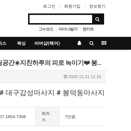
로그인
회원가입
정보찾기
그누보드
아미나빌더
영카트
|
|
베이직테마
|
피스
왁싱
바버샵(헤어)
대구건마_벨테라피 ☀️센슈얼 스웨디시☀️봉덕동 스웨디시 전문샵☀️쾌적하고 아늑한 힐링공간☀️지친하루의 피로 녹이기❤️ 봉덕동스…
2020.12.21 12:16
 # 대구감성마사지 # 봉덕동마사지
최저
07-1854-7358
7만원
가