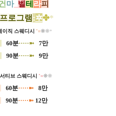
건
마
_
벨
테
라
피
프로그램
:
✲
✤
*
베이직 스웨디시
˚
=
❊
❊
*
0
60분
·····➼
0
7만
0
90분
·····➼
0
9만
서티브 스웨디시
˚
=
❊
❊
0
60분
·····➼
0
8만
0
90분
·····➼
12만