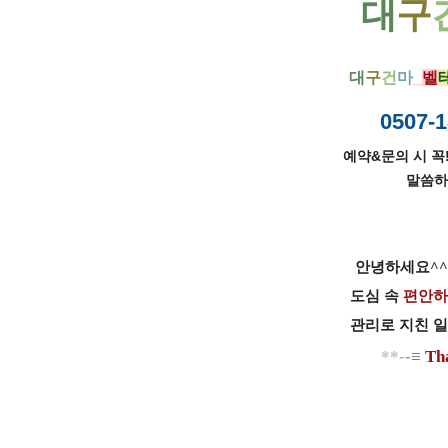
대
구
대
구
건
마
_
벨
0507-1
예약&문의 시 꼭!
말씀하
안녕하세요^^
도심 속
편안하
관리로 지친 
**​
-
-
≡
T
h