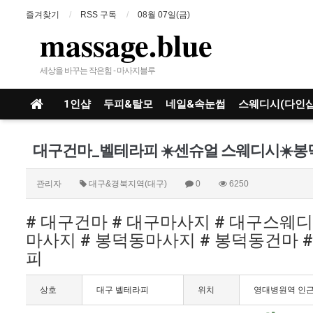
즐겨찾기
RSS 구독
08월 07일(금)
massage.blue
세상을 바꾸는 작은힘 - 마사지블루
1인샵
두피&탈모
네일&속눈썹
스웨디시(다인샵
관리자
대구&경북지역(대구)
0
6250
# 대구건마 # 대구마사지 # 대구스웨
마사지 # 봉덕동마사지 # 봉덕동건마 
피
상호
대구 벨테라피
위치
영대병원역 인