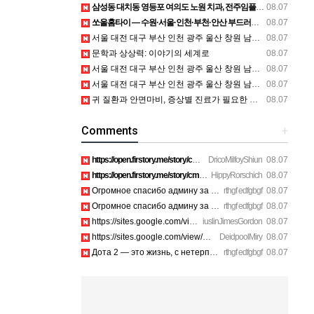
삼성동 대치동 영등포 여의도 노원 치과, 전주임플란트 대구정형외과 광주피부과 정보
08.07
쏘울홈타이 — 수원·서울·인천·부천·안산 부드러운 방문 관리 안내
08.07
서울 대전 대구 부산 인천 광주 울산 창원 남양주 이혼전문변호사 정보
08.07
문학과 상상력: 이야기의 세계로
08.07
서울 대전 대구 부산 인천 광주 울산 창원 남양주 이혼전문변호사 정보
08.07
서울 대전 대구 부산 인천 광주 울산 창원 남양주 이혼전문변호사 정보
08.07
귀 질환과 안면마비, 증상별 진료가 필요한 이유
08.07
Comments
+
https://open.firstory.me/story/cmsiozsiy17o601yk4yp1bpeu htt…
DricoMilfoyShiun
08.07
https://open.firstory.me/story/cmsiqkyx2175p01xi1dox23a6 htt…
HippyRorschich
08.07
Огромное спасибо админу за подробный гайд по билетам. https:…
rthgf edfgbgf
08.07
Огромное спасибо админу за подробный гайд по билетам. https:…
rthgf edfgbgf
08.07
https://sites.google.com/view/avira-supp0rt-chat-suppo8ifu h…
iuslinJimesGordon
08.07
https://sites.google.com/view/mcafee-suppore01ss/home https:…
DeidpoolMiry
08.07
Дота 2 — это жизнь, с нетерпением ждем старта турнира! https…
rthgf edfgbgf
08.07