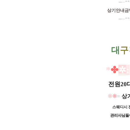
─
─**
상기안내금
─
─**
대
구
*
✤
✲
:
전원20
❊
❊
=
​상
스웨디시
관리사님들