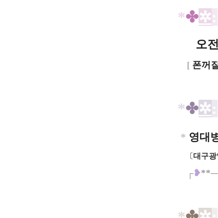
*
✤
✲
:
오전 
[
폰꺼
*
✤
✲
:
*
영대
〔
대구광역
┌
❥
**
─
*
✤
✲
: