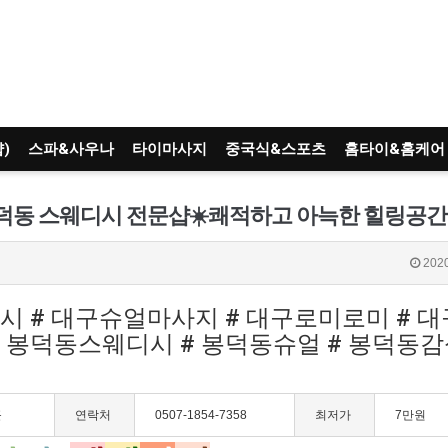
)
스파&사우나
타이마사지
중국식&스포츠
홈타이&홈케어
2020
디시 # 대구슈얼마사지 # 대구로미로미 # 
# 봉덕동스웨디시 # 봉덕동슈얼 # 봉덕동
근
연락처
0507-1854-7358
최저가
7만원