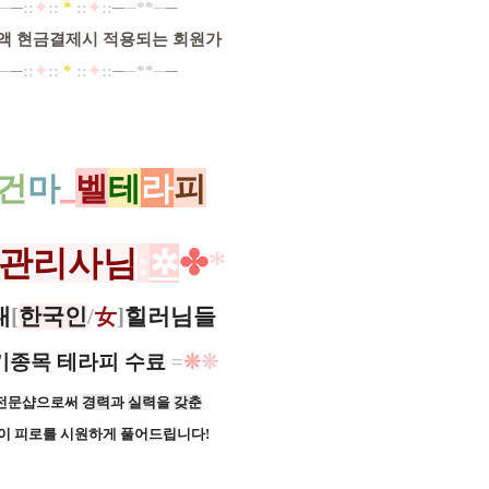
─
─
::
✦
:: ​​
*
::
✦
::
─
─**─
─
액 현금결제시 적용되는 회원가
─
─
::
✦
:: ​​
*
::
✦
::
─
─**─
─
건
마
_
벨
테
라
피
관리사님
:
✲
✤
*
대
[
한국인
/
女
]
힐러님들
기종목 테라피 수료
=
❊
❊
 전문샵으로써
경력
과
실력
을
갖춘
이 피로를 시원하게 풀어드립니다!