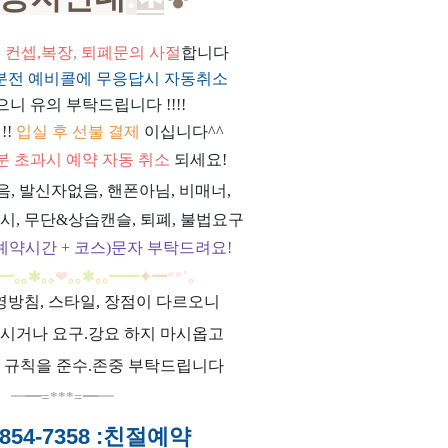
위, 컨셉,복장, 퇴폐문의 사절
합니다
0분전 예비콜에 무응답시 자동취소
으니 유의 부탁드립니다 !!!!
!!
입실 후 선불 결제
이십니다^^
0분 초과시 예약 자동 취소
되세요!
과음, 발신자없음, 핸폰아님, 비매너,
시, 무단&상습캔슬, 퇴폐, 불법요구
예약시간 + 코스)문자 부탁드려요!
━
｡｡
✱｡｡
❤
｡｡
✱
｡｡
━
━
✦
━
**
˚
｡
영방침, 스타일, 장점이 다르오니
시거나 요구.강요 하지 마시옵고
 규칙을 준수.존중 부탁드립니다
━
━=***=━
━
854-7358
:친절예약