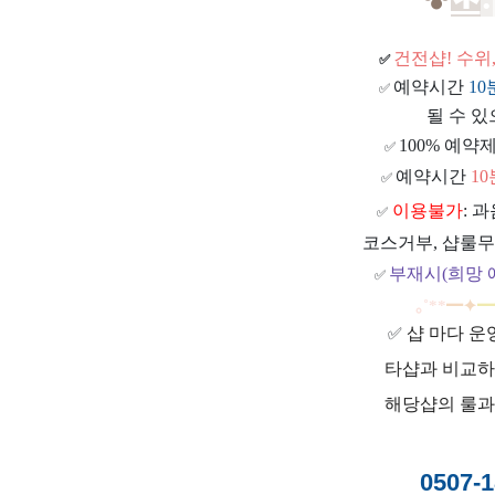
건전샵
! 수
✅
예약시간
1
✅
될 수 있
100% 예약제
✅
예약시간
1
✅
이용불가
: 
✅
코스거부, 샵룰무
부재시(희망 
✅
｡
˚
**
━
✦
━
샵 마다 운
✅
타샵과 비교하
해당샵의 룰과
0507-1