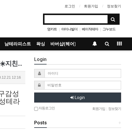
로그인
회원가입
정보찾기
영카트
아미나빌더
베이직테마
그누보드
|
|
|
남테라피스트
왁싱
바버샵(헤어)
Login
대구건마_벨테라피 ☀️센슈얼 스웨디시☀️봉덕동 스웨디시 전문샵☀️쾌적하고 아늑한 힐링공간☀️지친하루의 피로 녹이기❤️ 봉덕동스…
.12.21 12:16
대구감성
Login
감성테라
자동로그인
회원가입
|
정보찾기
Posts
+