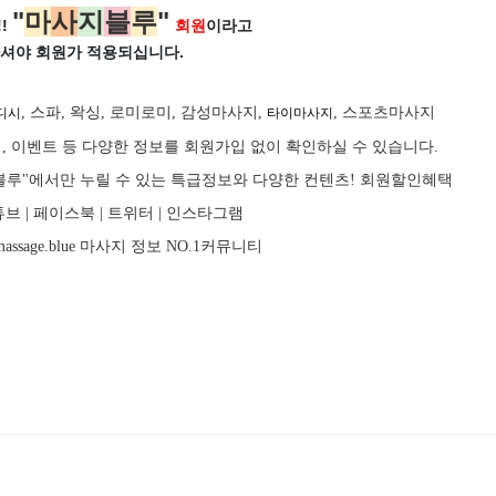
"
마
사
지
블
루
"
!
회원
이라고
셔야 회원가
적용되십니다.
, 스파, 왁싱, 로미로미, 감성마사지,
, 스포츠마사지
디시
타이마사지
, 이벤트 등 다양한 정보를 회원가입 없이 확인하실 수 있습니다.
마사지블루"에서만 누릴 수 있는 특급정보와 다양한 컨텐츠! 회원할인혜택
브 |
페이스북
| 트위터 |
인스타그램
assage.blue
마사지
정보 NO.1커뮤니티