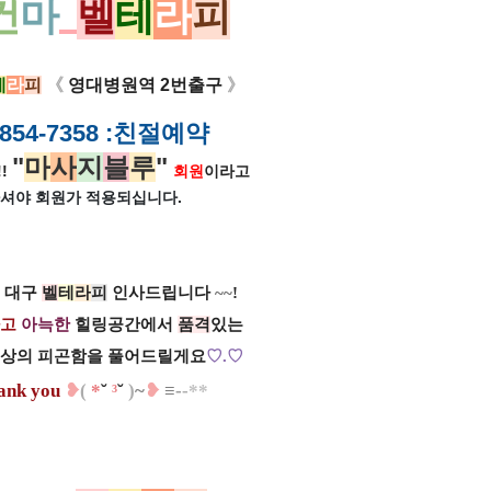
건
마
_
벨
테
라
피
테
라
피
《
영대병원역 2번출구
》
854-7358
:친절예약
"
마
사
지
블
루
"
!
회원
이라고
셔야 회원가
적용되십니다.
 대구
벨
테
라
피
인사드립니다
~~
!
고
아늑한
힐링공간에서
품격
있는
일상의 피곤함을 풀어드릴게요
♡.
♡
a
n
k
y
ou
​
❥
(
*
˘
³
˘
)
~
❥
≡
-
-
*
*