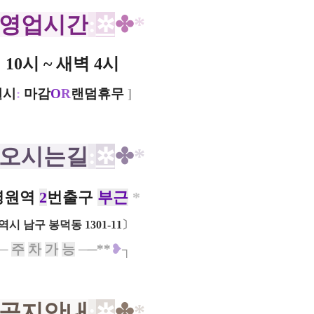
영업시간
:
✲
✤
*
10시 ~ 새벽 4시
질시
:
마감
O
R
랜덤휴무
]
오시는길
:
✲
✤
*
병원역
2
번출구
부근
*
시 남구 봉덕동 1301-11
〕
─
주
차
가
능
─
─*
*
❥
┐
공지안내
:
✲
✤
*