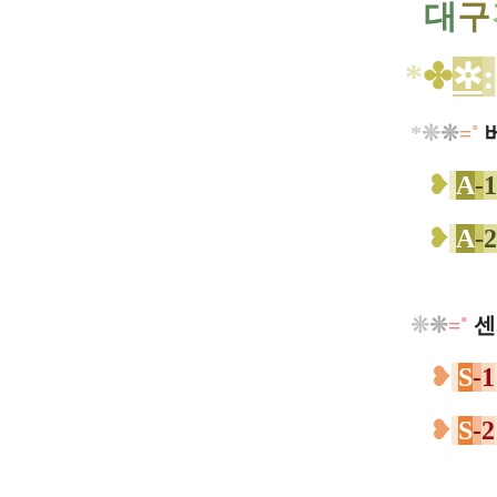
대
구
*
✤
✲
:
*
❊
❊
=˚
❥
A
-
1
❥
A
-
2
❊
❊
=˚
센
❥
S
-
1
❥
S
-
2