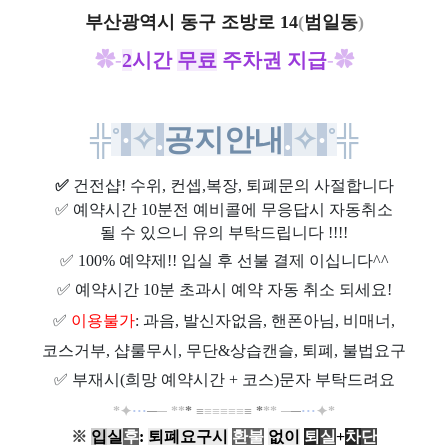
부산광역시 동구 조방로 14
(
범일동
)
✿-
2
시간
무료
주차권
지급
-✿
╬
˚
·
✧
.
공지안내
.
✧
·
˚
╬
✅
건전샵
! 수위, 컨셉,복장, 퇴폐문의 사절합니다
✅
예약시간 10분전 예비콜에 무응답시 자동취소
될 수 있으니 유의 부탁드립니다 !!!!
✅
100% 예약제!! 입실 후 선불 결제 이십니다^^
✅
예약시간 10분 초과시 예약 자동 취소 되세요!
✅
이용불가
: 과음, 발신자없음, 핸폰아님, 비매너,
코스거부, 샵룰무시, 무단&상습캔슬, 퇴폐, 불법요구
✅
부재시(희망 예약시간 + 코스)문자 부탁드려요
*
✦
··
·
─
─
*
*
*
≡
≡
≡
≡
≡
≡
≡
*
*
*
─
─
··
·
✦
*
※
입
실
후
:
퇴폐요구시
환불
없이
퇴
실
+
차
단