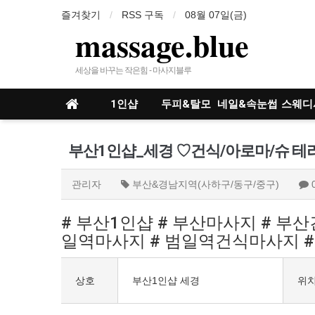
즐겨찾기
RSS 구독
08월 07일(금)
massage.blue
세상을 바꾸는 작은힘 - 마사지블루
1인샵
두피&탈모
네일&속눈썹
스웨디
인샵
부산1인샵_세경 ♡건식/아로마/슈 테라
관리자
부산&경남지역(사하구/동구/중구)
# 부산1인샵 # 부산마사지 # 부
일역마사지 # 범일역건식마사지 #
상호
부산1인샵 세경
위