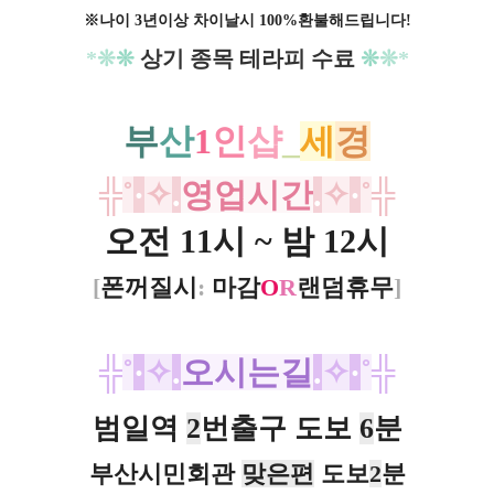
※나이 3년이상 차이날시 100%환불해드립니다!
*
❊
❊
상기 종목 테라피 수료
❊
❊
*
부
산
1
인
샵
_
세
경
╬
˚
·
✧
.
영업시간
.
✧
·
˚
╬
오전 11시 ~ 밤 12시
[
폰꺼질시
:
마감
O
R
랜덤휴무
]
╬
˚
·
✧
.
오시는길
.
✧
·
˚
╬
범일역
2
번출구 도보
6
분
부산시민회관
맞은편
도보
2
분