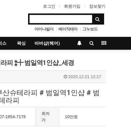
로그인
회원가입
정보찾기
아미나빌더
베이직테마
그누보드
|
|
영카트
|
피스
왁싱
바버샵(헤어)
테라피 ⁑╋ 범일역1인샵_세경
2020.12.21 12:17
부산슈테라피 # 범일역1인샵 # 범
슈테라피
최저
07-1854-7178
10만원
가