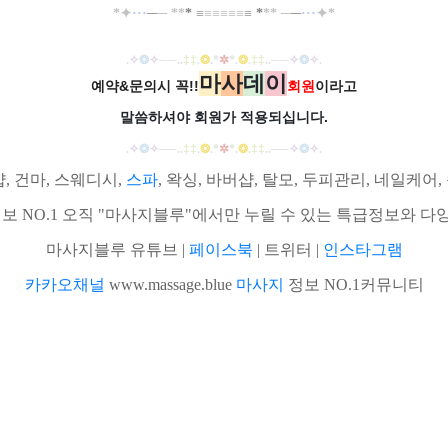
*
✦
··
·
─
─
*
*
*
≡
≡
≡
≡
≡
≡
≡
*
*
*
─
─
··
·
✦
*
.
✧
❂
✧
──
..
‡‡
.
❂
.
*
✲
*
.
❂
.
‡‡
..
──
✧
❂
✧
.
마
사
데
이
예약&문의시 꼭!!
회원
이라고
말씀하셔야 회원가
적용되십니다.
.
✧
❂
✧
──
..
‡‡
.
❂
.
*
✲
*
.
❂
.
‡‡
..
──
✧
❂
✧
.
 건마, 스웨디시,
스파
, 왁싱, 바버샵, 탈모, 두피관리, 네일케
샵정보 NO.1 오직 "마사지블루"에서만 누릴 수 있는 특급정보와 
마사지블루 유튜브 |
페이스북
| 트위터 |
인스타그램
카카오채널
www.massage.blue
마사지
정보 NO.1커뮤니티