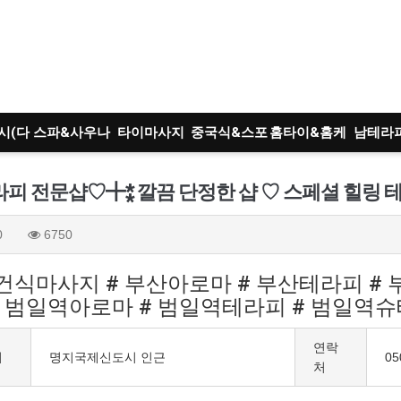
시(다
스파&사우나
타이마사지
중국식&스포
홈타이&홈케
남테라
)
츠
어
트
피 전문샵♡╋⁑ 깔끔 단정한 샵 ♡ 스페셜 힐링 
0
6750
산건식마사지 # 부산아로마 # 부산테라피 # 
 범일역아로마 # 범일역테라피 # 범일역
연락
치
명지국제신도시 인근
05
처