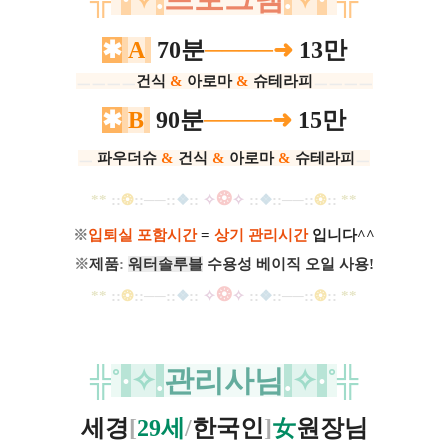
✱
A
70분
────➜
13만
ㅡㅡㅡㅡ
​건식
&
아로마
&
슈테라피
ㅡㅡㅡㅡ
✱
B
90분
────➜
15만
ㅡ
파우더슈
&
건식
&
아로마
&
슈테라피
ㅡ
❂
**
::
❂
::
─
─
::
❖
::
✧
✧
::
❖
::
─
─
::
❂
::
*
*
※
입퇴실 포함시간
=
상기 관리시간
입니다^^
※
제품
:
워터솔루블
수용성 베이직 오일 사용!
❂
**
::
❂
::
─
─
::
❖
::
✧
✧
::
❖
::
─
─
::
❂
::
*
*
╬
˚
·
✧
.
관리사님
.
✧
·
˚
╬
세경
[
29세
/
한국인
]
女
원장님