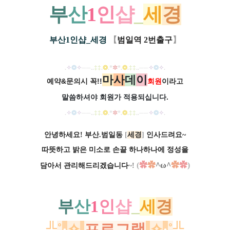
부
산
1
인
샵
_
세
경
부산1인샵_세경
【
범일역 2번출구
】
.
✧
❂
✧
──
..
‡‡
.
❂
.
*
✲
*
.
❂
.
‡‡
..
──
✧
❂
✧
.
마
사
데
이
예약&문의시 꼭!!
회원
이라고
말씀하셔야 회원가
적용되십니다.
.
✧
❂
✧
──
..
‡‡
.
❂
.
*
✲
*
.
❂
.
‡‡
..
──
✧
❂
✧
.
안녕하세요! 부산.범일동
[
세경
]
인사드려요~
따뜻하고 밝은 미소로 손끝 하나하나에 정성을
(
✿
✿
^ω^
✿
✿
)
담아서 관리해드리겠습니다
~
!
부
산
1
인
샵
_
세
경
╬
˚
·
✧
.
프로그램
.
✧
·
˚
╬