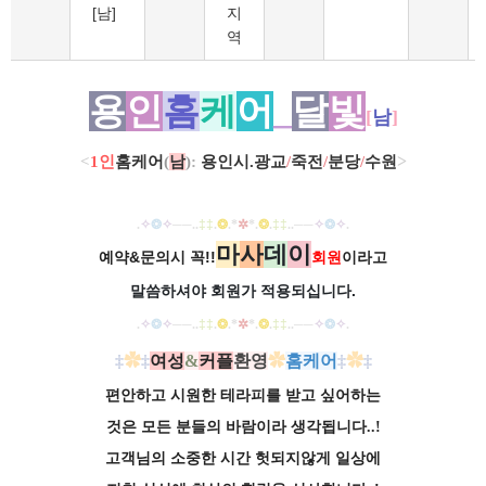
[남]
지
역
용
인
홈
케
어
_
달
빛
[
남
]
>
<
1인
홈케어
(
남
)
:
용인시.광교
/
죽전
/
분당
/
수원
.
✧
❂
✧
──
..
‡‡
.
❂
.
*
✲
*
.
❂
.
‡‡
..
──
✧
❂
✧
.
마
사
데
이
예약&문의시 꼭!!
회원
이라고
말씀하셔야 회원가
적용되십니다.
.
✧
❂
✧
──
..
‡‡
.
❂
.
*
✲
*
.
❂
.
‡‡
..
──
✧
❂
✧
.
‡
✿
‡
여성
&
커플
환영
✿
홈케어
‡
✿
‡
편안하고 시원한 테라피를 받고 싶어하는
것은 모든 분들의 바람이라 생각됩니다..!
고객님의 소중한 시간 헛되지않게 일상에​