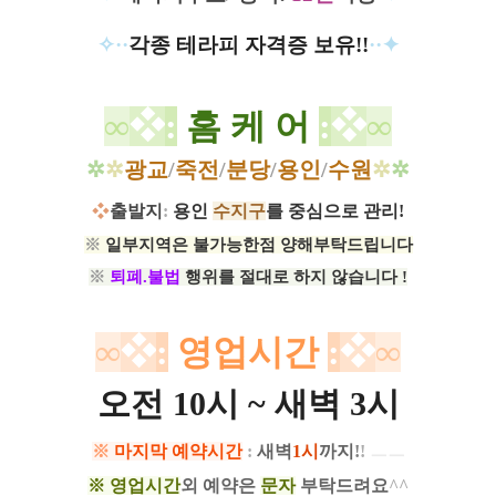
✧··
각종 테라피 자격증 보유
!!
··✦
∞
❖
:
홈 케 어
:
❖
∞
✲
✲
광교
/
죽전
/
분당
/
용인
/
수원
✲
✲
❖
출발지
:
용인
수지구
를 중심으로 관리!
※
일부지역은 불가능한점 양해부탁드립니다
※
퇴폐.불법
행위를 절대로 하지 않습니다 !
∞
❖
:
영업시간
:
❖
∞
오전 10시 ~ 새벽 3시
※
마지막 예약시간
:
새벽
1시
까지
!
!
ㅡㅡ
※ 영업시간
외 예약은
문자
부탁드려요
^^