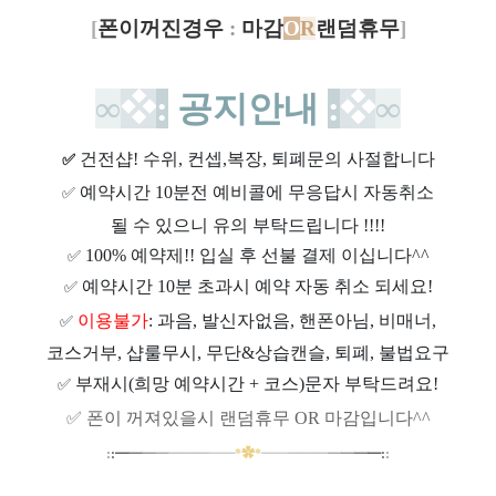
[
폰이꺼진경우
:
마감
O
R
랜덤휴무
]
∞
❖
:
공지안내
:
❖
∞
건전샵
! 수위, 컨셉,복장, 퇴폐문의 사절합니다
✅
예약시간 10분전 예비콜에 무응답시 자동취소
✅
될 수 있으니 유의 부탁드립니다 !!!!
100% 예약제!! 입실 후 선불 결제 이십니다^^
✅
예약시간 10분 초과시 예약 자동 취소 되세요!
✅
이용불가
: 과음, 발신자없음, 핸폰아님, 비매너,
✅
코스거부, 샵룰무시, 무단&상습캔슬, 퇴폐, 불법요구
부재시(희망 예약시간 + 코스)문자 부탁드려요!
✅
✅
폰이 꺼져있을시 랜덤휴무 OR 마감입니다^^
:
:
━
━
━
━
━
━
━
━
━
*
✿
*
━
━
━
━
━
━
━
━
━
:
: