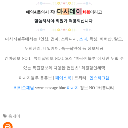
.
✧
❂
✧
──
..
‡‡
.
❂
.
*
✲
*
.
❂
.
‡‡
..
──
✧
❂
✧
.
마
사
데
이
예약&문의시 꼭!!
회원
이라고
말씀하셔야 회원가
적용되십니다.
.
✧
❂
✧
──
..
‡‡
.
❂
.
*
✲
*
.
❂
.
‡‡
..
──
✧
❂
✧
.
마사지블루에서는 1인샵, 건마, 스웨디시,
스파
, 왁싱, 바버샵, 탈모,
두피관리, 네일케어, 속눈썹연장 등 정보제공
건마정보 NO.1 | 뷰티샵정보 NO.1 오직 "마사지블루"에서만 누릴 수
있는 특급정보와 다양한 컨텐츠! 회원할인혜택
마사지블루 유튜브 |
페이스북
| 트위터 |
인스타그램
카카오채널
www.massage.blue
마사지
정보 NO.1커뮤니티
홈케어