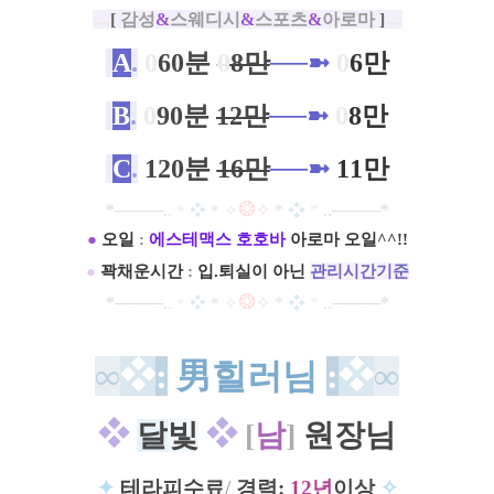
ㅡ
[
감성
&
스웨디시
&
스포츠
&
아로마
]
ㅡ
A
.
0
60분
0
8만
──
➼
0
6만
B
.
0
90분
12만
──
➼
0
8만
C
.
120분
16만
──
➼
11만
❂
*
─
─
─
─
✧
*
❖
*
..
─
─
─
─
*
..
*
❖
*
✧
●
오일
:
에스테맥스
호호바
아로마 오일^^!!​
●
꽉채운시간
:
입.퇴실이 아닌
관리시간기준​
❂
*
─
─
─
─
✧
*
❖
*
..
─
─
─
─
*
..
*
❖
*
✧
∞
❖
:
男힐러님
:
❖
∞
❖
달
빛
❖
[
남
]
원장님
✦
테라피수료
/
경력:
12년
이상
✧