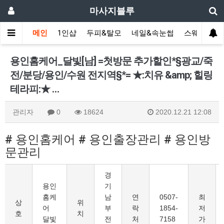
마사지블루
메인
1인샵
두피&탈모
네일&속눈썹
스웨디시(다
용 인홈케어_달빛[남] =첫방문 추가할인*§광교/죽
전/분당/용인/수원 전지역§*= ★:치유 &amp; 힐링
테라피:★ …
관리자
0
18624
2020.12.21 12:08
# 용인홈케어 # 용인출장관리 # 용인방
문관리
경
용 인
기
홈케
남
연
0507-
최
상
위
어
부
락
1854-
저
호
치
달빛
전
처
7158
가