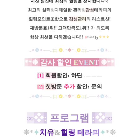
지친 심신에 최상의 힐링을 선사합니다​~!
최고의 실력
&
디테일한 관리
&
감성
테라피의
힐링포인트조합으로
감성
관리
의 라스트신!
재방문율1위!! 고객만족도1위!! 가 되도록​
항상 최선을 다하겠습니다!! ​
๑
•̀ㅅ•́)و
✧
✧
✧
..
✧
❂
✧
──..
‡
‡
.
❂
.
*
✲
*
.
❂
.
‡
‡
..──
✧
❂
✧
.
.
*
*
❉
감사
할인
E
V
E
N
T
❉
*
*
[1]
회원
할인: 하단
​
.ㅡㅡㅡ
[2
]
첫방
문
추가
할인: 문의
..
✧
❂
✧
──..
‡
‡
.
❂
.
*
✲
*
.
❂
.
‡
‡
..──
✧
❂
✧
.
.
∞
❖
:
프로그램
:
❖
∞
❊
*
✦
치유
&
힐링
테
라
피
✦
*
❊