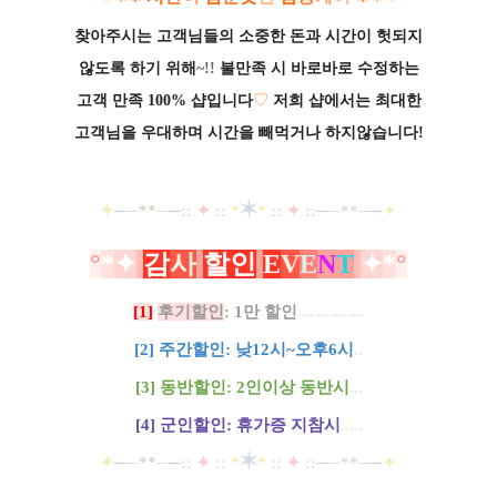
찾아주시는 고객님들의 소중한 돈과
시간이
헛되지
않도록 하기 위해
~!!
불만족 시 바로바로 수정하는
고객 만족 100% 샵입니다
♡
저희
샵에서는 최대한
고객님을 우대하며 시간을 빼먹거나
하지않습니다!
✶
✦
─
─
**
─
─
::
✦
::
*
*
::
✦
::
─
─
**
─
─
✦
°
*
✦
감
사
할인
E
V
E
N
T
✦
*
°
[1]
후기할인
: 1만 할인
ㅡㅡㅡㅡ
[2] 주간할인: 낮12시~오후6시
..
[3] 동반할인: 2인이상 동반시
.
.
.
[4] 군인할인: 휴가증 지참시
.
.
.
..
✶
✦
─
─
**
─
─
::
✦
::
*
*
::
✦
::
─
─
**
─
─
✦