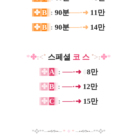
✤
B
:
90분
──·➜
11만
✤
B
:
90분
──·➜
14만
*
✤
:​<
˚
스페셜
코 스
˚
>:
✤
​*
✤
A
:
──·➜
0
8만
✤
B
:
──·➜
12만
✤
C
:
──·➜
15만
*
❖*
*─
·
·
∽
··
─
*
✧
*
─
··
∽
··
─**
❖
*