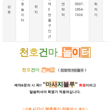
호
역
연
0507-
최
5
상
위
놀
3
락
1854-
저
호
치
이
번
처
7416
가
터
출
구
인
근
천
호
건
마
_
놀
이
터
천
호
건
마
_
놀
이
터
《
천호역 9번출구
》
"
마
사
지
블
루
"
예약&문의 시 꼭!!
회원
이라고
말씀하셔야 회원가
적용되십니다.
❋
❋
❋
시
간
이
멈
춘
듯
한
감
동
케
어
❋
❋
❋