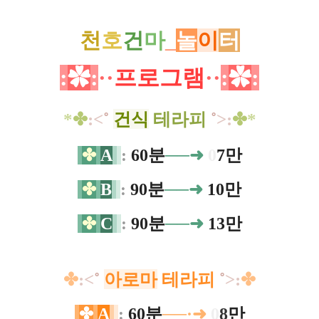
천
호
건
마
_
놀
이
터
:
✿
:
·
·
프로그램
·
·
:
✿
:
*
✤
:
<
˚
건식
테라피
˚
>
:
✤
*
✤
A
:
60분
──➜
0
7만
✤
B
:
90분
──➜
10만
✤
C
:
90분
──➜
13만
✤
:
<
˚
아로마
테라피
˚
>
:
✤
✤
A
:
60분
──·➜
0
8
만