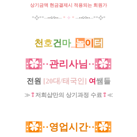
상기금액 현금결제시 적용되는 회원가
*​
❖*
*─
·
·
∽
··
─
*
✧
*
─
··
∽
··
─**
❖
*
천
호
건
마
_
놀
이
터
:
✿
:
·
·
관리사님
·
·
:
✿
:
전원
[
20대
/
태국인
]
여
쌤들
≫
❢
저희샵만의 상기과정 수료
❢
≪
:
✿
:
·
·
영업시간
·
·
:
✿
: