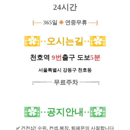
24시간
[──
365일
❉
연중무휴
──
]
:
✿
:
·
·
오시는길
·
·
:
✿
:
천호역
9번
출구
도보
5분
서울특별시 강동구 천호동
:
━
━
━
무료주차
━
━
━
:
:
✿
:
·
·
공지안내
·
·
:
✿
:
건전샵
! 수위, 컨셉,복장, 퇴폐문의 사절합니다
✅