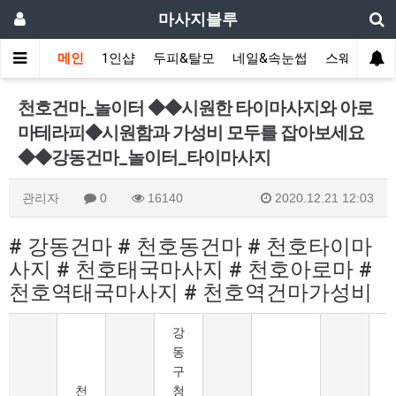
마사지블루
메인
1인샵
두피&탈모
네일&속눈썹
스웨디시(다
천호건마_놀이터 ◆◆시원한 타이마사지와 아로
마테라피◆시원함과 가성비 모두를 잡아보세요
◆◆강동건마_놀이터_타이마사지
관리자
0
16140
2020.12.21 12:03
# 강동건마 # 천호동건마 # 천호타이마
사지 # 천호태국마사지 # 천호아로마 #
천호역태국마사지 # 천호역건마가성비
강
동
구
천
청