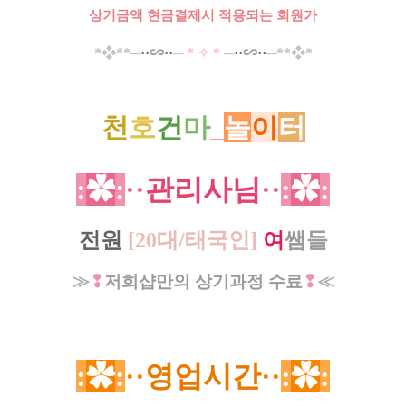
상기금액 현금결제시 적용되는 회원가
*​
❖*
*─
·
·
∽
··
─
*
✧
*
─
··
∽
··
─**
❖
*
천
호
건
마
_
놀
이
터
:
✿
:
·
·
관리사님
·
·
:
✿
:
전원
[
20대
/
태국인
]
여
쌤들
≫
❢
저희샵만의 상기과정 수료
❢
≪
:
✿
:
·
·
영업시간
·
·
:
✿
: