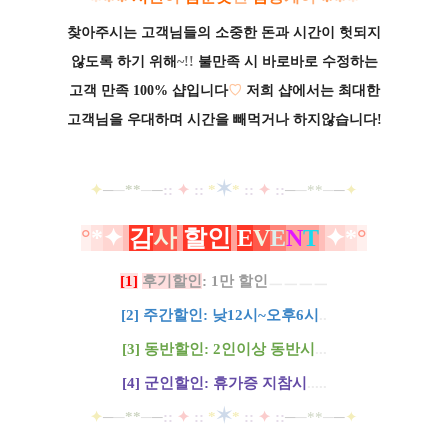
찾아주시는 고객님들의 소중한 돈과
시간이
헛되지
않도록 하기 위해
~!!
불만족 시 바로바로 수정하는
고객 만족 100% 샵입니다
♡
저희
샵에서는 최대한
고객님을 우대하며 시간을 빼먹거나
하지않습니다!
✶
✦
─
─
**
─
─
::
✦
::
*
*
::
✦
::
─
─
**
─
─
✦
°
*
✦
감
사
할인
E
V
E
N
T
✦
*
°
[1]
후기할인
: 1만 할인
ㅡㅡㅡㅡ
[2] 주간할인: 낮12시~오후6시
..
[3] 동반할인: 2인이상 동반시
.
.
.
[4] 군인할인: 휴가증 지참시
.
.
.
..
✶
✦
─
─
**
─
─
::
✦
::
*
*
::
✦
::
─
─
**
─
─
✦