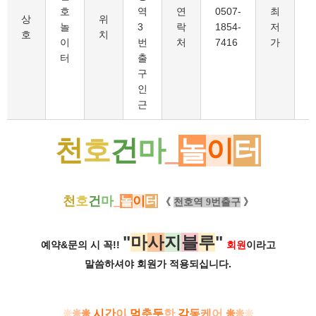
호
역
연
0507-
최
5
상
위
놀
3
락
1854-
저
호
치
이
번
처
7416
가
터
출
구
인
근
천
호
건
마
_
놀
이
터
천
호
건
마
_
놀
이
터
《
천호역 9번출구
》
"
마
사
지
블
루
"
예약&문의 시 꼭!!
회원
이라고
말씀하셔야 회원가
적용되십니다.
❋
❋
❋
시
간
이
멈
춘
듯
한
감
동
케
어
❋
❋
❋