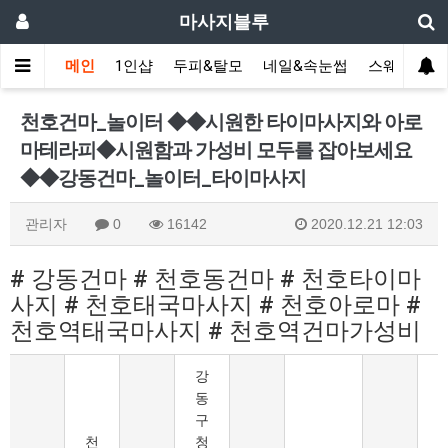
마사지블루
메인
1인샵
두피&탈모
네일&속눈썹
스웨디시(다
천호건마_놀이터 ◆◆시원한 타이마사지와 아로
마테라피◆시원함과 가성비 모두를 잡아보세요
◆◆강동건마_놀이터_타이마사지
관리자
0
16142
2020.12.21 12:03
# 강동건마 # 천호동건마 # 천호타이마
사지 # 천호태국마사지 # 천호아로마 #
천호역태국마사지 # 천호역건마가성비
강
동
구
천
청