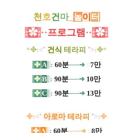
천
호
건
마
_
놀
이
터
:
✿
:
·
·
프로그램
·
·
:
✿
:
*
✤
:
<
˚
건식
테라피
˚
>
:
✤
*
✤
A
:
60분
──➜
0
7만
✤
B
:
90분
──➜
10만
✤
C
:
90분
──➜
13만
✤
:
<
˚
아로마
테라피
˚
>
:
✤
✤
A
:
60분
──·➜
0
8
만