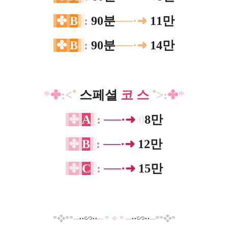
✤
B
:
90분
──·➜
11만
✤
B
:
90분
──·➜
14만
*
✤
:​<
˚
스페셜
코 스
˚
>:
✤
​*
✤
A
:
──·➜
0
8만
✤
B
:
──·➜
12만
✤
C
:
──·➜
15만
*
❖*
*─
·
·
∽
··
─
*
✧
*
─
··
∽
··
─**
❖
*