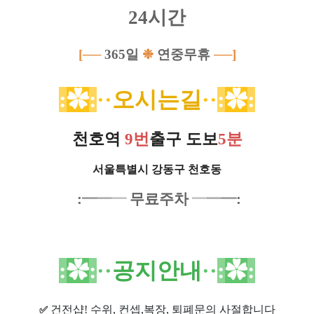
24시간
[──
365일
❉
연중무휴
──
]
:
✿
:
·
·
오시는길
·
·
:
✿
:
천호역
9번
출구
도보
5분
서울특별시 강동구 천호동
:
━
━
━
무료주차
━
━
━
:
:
✿
:
·
·
공지안내
·
·
:
✿
:
건전샵
! 수위, 컨셉,복장, 퇴폐문의 사절합니다
✅