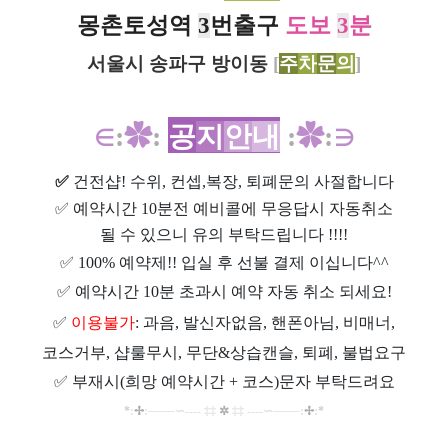
몽촌토성역
3
번
출구
도보
3
분
서
울시 송파구 방이동
[
주
차
문
의
]
∈
:
✿
:
공
지
안
내
:
✿
:
∋
✅
건전샵
! 수위, 컨셉,복장, 퇴폐문의 사절합니다
✅
예약시간 10분전 예비콜에 무응답시 자동취소
될 수 있으니 유의 부탁드립니다 !!!!
✅
100% 예약제!! 입실 후 선불 결제 이십니다^^
✅
예약시간 10분 초과시 예약 자동 취소 되세요!
✅
이용불가
: 과음, 발신자없음, 핸폰아님, 비매너,
코스거부, 샵룰무시, 무단&상습캔슬, 퇴폐, 불법요구
✅
부재시(희망 예약시간 + 코스)문자 부탁드려요
*
:
✢
:
─
─
─∽----
‡‡
✲
‡‡
----
∽
─
─
─
:
✢
:
*