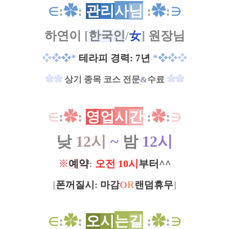
∈
:
✿
:
관
리
사
님
:
✿
:
∋
하연이
[
한국인
/
女
]
원장님
❖
❖
❖*
테라피 경력: 7년
*❖
❖
❖
✿
✿
상기 종목 코스 전문
&
수료
✿
✿
∈
:
✿
:
영
업
시
간
:
✿
:
∋
낮
12시
~
밤
12시
※
예약
:
오전 10시
부터^^
[
폰꺼질시
:
마감
O
R
랜덤휴무
]
∈
:
✿
:
오
시
는
길
:
✿
:
∋