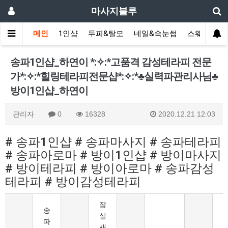
마사지블루
메인
1인샵
두피&탈모
네일&속눈썹
스웨디시(다
송파1인샵_하연이 *:✧:*고품격 감성테라피 전문
가​*:✧:* 힐링테라피전문샵*:✧:* ♣실력파관리사님♣
방이1인샵_하연이
관리자
0
16328
2020.12.21 12:03
# 송파1인샵 # 송파마사지 # 송파테라피
# 송파아로마 # 방이1인샵 # 방이마사지
# 방이테라피 # 방이아로마 # 송파감성
테라피 # 방이감성테라피
잠
송
실
파
새