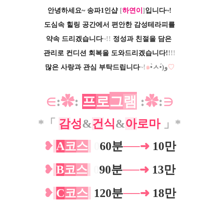
안녕하세요~ 송파1인샵
[
하연이
]
입니다~!
도심속 힐링 공간에서 편안한 감성테라피를
약속 드리겠습니다
~!!
정성과 친절을 담은
관리로 컨디션 회복을 도와드리겠습니다!
!
!
!
많은 사랑과 관심 부탁드립니다
~!
๑
•̀ㅅ•́)و
♡
∈
:
✿
:
프
로
그
램
:
✿
:
∋
*
「
감
성
&
건
식
&
아
로마
」*
❥
A
코
스
0
60분
──➜
10만
❥
B
코
스
0
90분
──➜
13만
❥
C
코
스
120분
──➜
18만