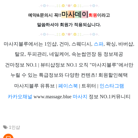
.
✧
❂
✧
──
..
‡‡
.
❂
.
*
✲
*
.
❂
.
‡‡
..
──
✧
❂
✧
.
마
사
데
이
예약&문의시 꼭!!
회원
이라고
말씀하셔야 회원가
적용되십니다.
.
✧
❂
✧
──
..
‡‡
.
❂
.
*
✲
*
.
❂
.
‡‡
..
──
✧
❂
✧
.
마사지블루에서는 1인샵, 건마, 스웨디시,
스파
, 왁싱, 바버샵,
탈모, 두피관리, 네일케어, 속눈썹연장 등 정보제공
건마정보 NO.1 | 뷰티샵정보 NO.1 오직 "마사지블루"에서만
누릴 수 있는 특급정보와 다양한 컨텐츠! 회원할인혜택
마사지블루 유튜브 |
페이스북
| 트위터 |
인스타그램
카카오채널
www.massage.blue
마사지
정보 NO.1커뮤니티
1인샵