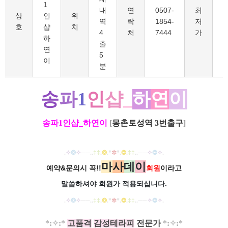
1
내
연
0507-
최
8
상
인
위
역
락
1854-
저
호
샵
치
4
처
7444
가
하
출
연
5
이
분
송
파
1
인
샵
_
하
연
이
송파1인샵_하연이
[
몽촌토성역 3번출구
]
.
✧
❂
✧
──
..
‡‡
.
❂
.
*
✲
*
.
❂
.
‡‡
..
──
✧
❂
✧
.
마
사
데
이
예약&문의시 꼭!!
회원
이라고
말씀하셔야 회원가
적용되십니다.
.
✧
❂
✧
──
..
‡‡
.
❂
.
*
✲
*
.
❂
.
‡‡
..
──
✧
❂
✧
.
*
:
✧
:
*
고품격
감성
테라피
전문가​
*
:
✧
:
*