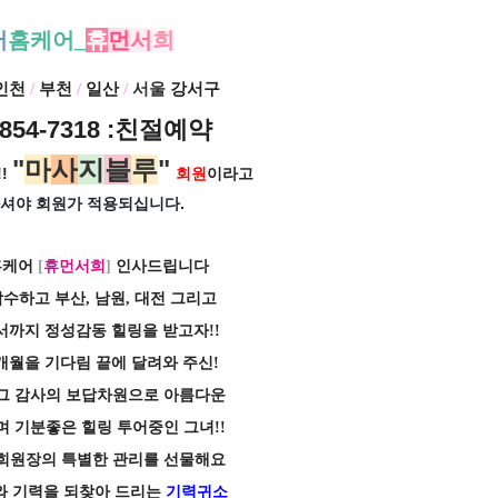
서
홈케어_
휴
먼
서
희
 인천
/
부천
/
일산
/
서울
강서구
854-7318
:친절예약
"
마
사
지
블
루
"
!
회원
이라고
셔야 회원가
적용되십니다.
홈케어
[
휴먼서희
]
인사드립니다
수하고 부산, 남원, 대전 그리고
서까지 정성감동 힐링을 받고자!!
개월을 기다림 끝에 달려와 주신!
그 감사의 보답차원으로 아름다운
 기분좋은 힐링 투어중인 그녀!!
희원장의 특별한 관리를 선물해요
와 기력을 되찾아 드리는
기력귀소