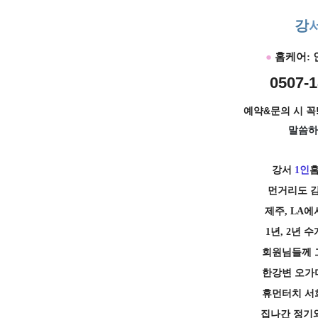
강
●
홈케어:
0507-1
예약&문의 시 꼭!
말씀하
강서
1인
먼거리도 감
제주,
LA에
1년,
2년 수
회원님들께 
한강변 오가며
휴먼터치 서
집나간 정기