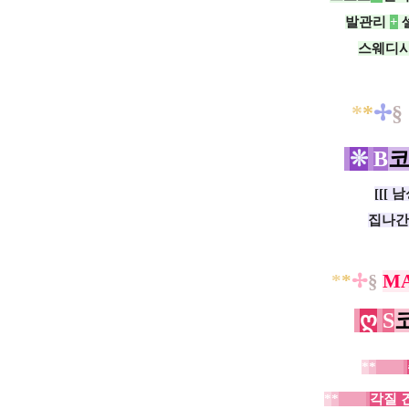
발관리
+
스웨디
*
*
✢
§
❊
B
[[[ 
집나간
*
*
✢
§
M
ღ
S
*
*
ㅡㅡ
*
*
ㅡㅡ
각질 