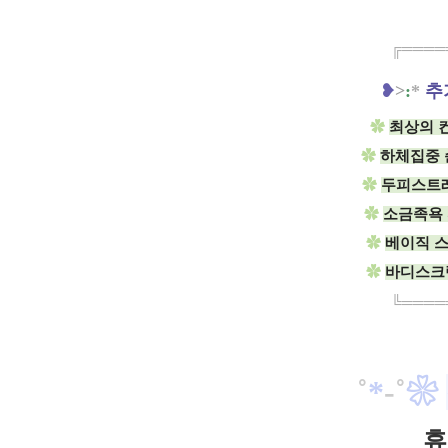
╔═════
❥
>
:
*
추
✿
최상의 
✿
하체집중
✿
두피스트레스
✿
소금족욕 
✿
베이직 스
✿
바디스크럽
╚═════
˚
*
-
˚
❀
휴