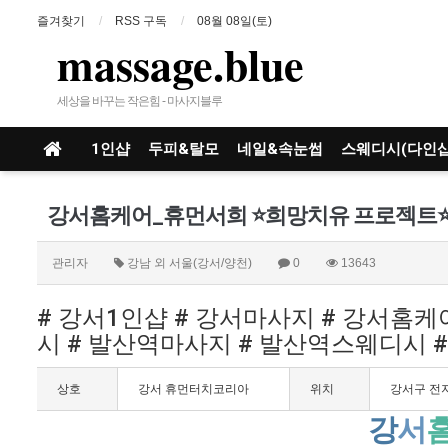
즐겨찾기
RSS 구독
08월 08일(토)
massage.blue
세상을 바꾸는 작은힘 - 마사지블루
1인샵
두피&탈모
네일&속눈썹
스웨디시(다인샵
관리자
강남 외 서울(강서/양천)
0
13643
# 강서1인샵 # 강서마사지 # 강서홈
시 # 발산역마사지 # 발산역스웨디시 
상호
강서 휴먼터치코리아
위치
강서구 전
강
서