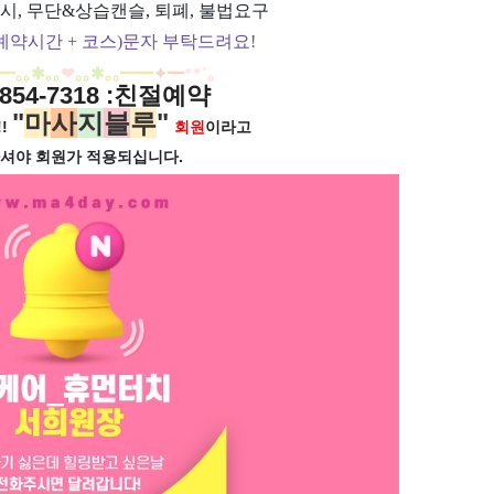
시, 무단&상습캔슬, 퇴폐, 불법요구
예약시간 + 코스)문자 부탁드려요!
━
｡｡
✱｡｡
❤
｡｡
✱
｡｡
━
━
✦
━
**
˚
｡
854-7318
:친절예약
"
마
사
지
블
루
"
!
회원
이라고
셔야 회원가
적용되십니다.