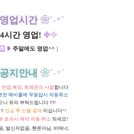
영업시간
❀
˚
-
*
˚
4시간 영업!
✤
✤
휴
❥
주말에도 영업^^
]
공지안내
❀
˚
-
*
˚
위, 컨셉,복장, 퇴폐문의 사절
합니다
0분전 예비콜에 무응답시 자동취소
으니 유의 부탁드립니다 !!!!
!!
입실 후 선불 결제
이십니다^^
0분 초과시 예약 자동 취소
되세요!
과음, 발신자없음, 핸폰아님, 비매너,