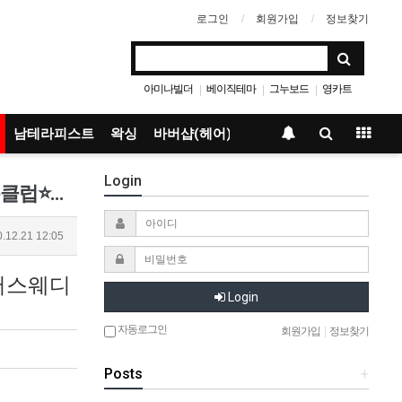
로그인
회원가입
정보찾기
아미나빌더
베이직테마
그누보드
영카트
|
|
|
남테라피스트
왁싱
바버샵(헤어)
Login
강서홈케어_휴먼서희 ⭐️희망치유 프로젝트⭐️정기&amp;기력 귀소 재생테라피⭐️MAN발의 청춘클럽⭐️레전드 서희1인샵…
.12.21 12:05
강서스웨디
Login
자동로그인
회원가입
|
정보찾기
Posts
+