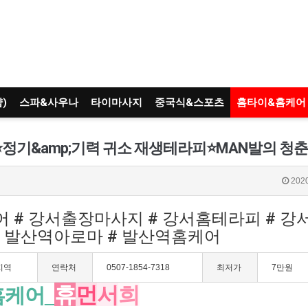
)
스파&사우나
타이마사지
중국식&스포츠
홈타이&홈케어
2020
케어 # 강서출장마사지 # 강서홈테라피 # 
# 발산역아로마 # 발산역홈케어
지역
연락처
0507-1854-7318
최저가
7만원
휴
먼
서
희
홈케어_