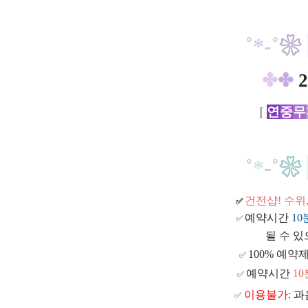
˚
*
-
˚
❀
✤
✤
2
[
연
중
무
˚
*
-
˚
❀
건전샵
! 수
✅
예약시간
1
✅
될 수 있
100% 예약제
✅
예약시간
1
✅
이용불가
: 
✅