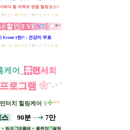
아봐야 할 퍼펙트 명품 힐링코스!!
*
❖
*
✿​*
✲
✲
*
✿
​*
❖
*
✿
​ *-*
✲
✲
사
할
인
E
V
E
N
T
✦
*
°
Event 1탄!! : 건강미 무료
*
❖
*
✿​*
✲
✲
*
✿
​*
❖
*
✿
​ *-*
✲
✲
홈케어_
휴
먼
서
희
프로그램
❀
˚
-
*
˚
§
✢
*
*
먼터치 힐링케어
코
스
0
90분
─➜
7만
 + 림프
&
데콜테 + 클렌징
&
필링