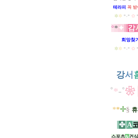
테라피
꼭 받
✲
✲
*-*
✿
​
°
*
✦
​
감
희망찾기 
✲
✲
*-*
✿
​
강
서
˚
*
-
˚
❀
*
*
✢
§
휴
✤
A
스포츠
&
건식