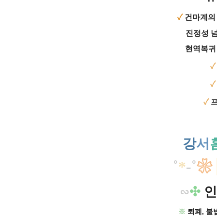
✓
건마계의
진정성 넘
현역복귀
✓
강
서
˚
*
-
˚
❀
​∽
✣
인
※
퇴폐, 불