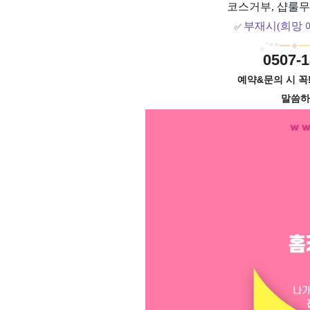
코스거부, 샵룰무
부재시(희망 
✅
｡
˚
**
━
✦
━
0507-1
예약&문의 시 꼭!
말씀하