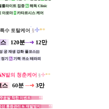
셀룰라이트 집중
&
해독 Clinic
시 아로마
+
카타르시스 케어
§
✢
*
*
특수 토탈케어
코
스
120분
─
➜
12만
남성 궁 재생 강화 풀코스]]]
 정기
&
기력 귀소 테라피
AN
발의 청춘케어
§
✢
*
*
코
스
60분
─➜
3만
주윤발 착한 이벤트
ㅡㅡ
*
*
건선 통증관리 & 재발방지
ㅡㅡ
*
*