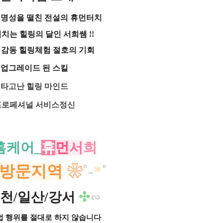
 명성을 떨친 전설의 휴먼터치
치는 힐링의 달인 서희쌤 !!
 감동 힐링체험 절호의 기회
✓
업그레이드 된 스킬
✓
타고난 힐링 마인드
프로페셔널 서비스정신
홈케어_
휴
먼
서
희
방문지역
❀
˚
-
*
˚
천/일산/강서
✣
∽​
법 행위를 절대로 하지 않습니다