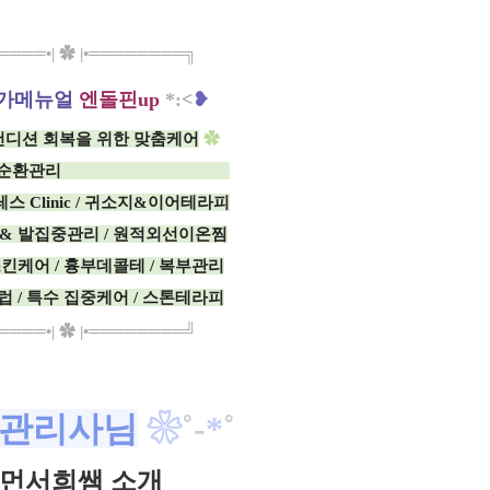
═══•| ✿ |•════════╗
가메뉴얼
엔돌핀up
*:
<
❥
컨디션 회복을 위한 맞춤케어
✿
 순환관리
ㅡㅡㅡㅡㅡㅡㅡㅡㅡㅡ
 Clinic / 귀소지&이어테라피
& 발집중관리 / 원적외선이온찜
킨케어 / 흉부데콜테 / 복부관리
 / 특수 집중케어 / 스톤테라피
═══•| ✿ |•════════╝​
관리사님
❀
˚
-
*
˚
먼서희쌤 소개