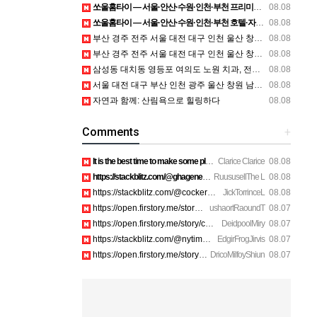
쏘울홈타이 — 서울·안산·수원·인천·부천 프리미엄 홈타이 방문 관리
08.08
쏘울홈타이 — 서울·안산·수원·인천·부천 호텔·자택 홈케어 상담
08.08
부산 경주 전주 서울 대전 대구 인천 울산 창원 양산 포항 천안 평택 용인 고양 성남 수원 일수, 미용학원, 가족사진, 점집, 한복대여, 독학재수학원, 재회부적 정보
08.08
부산 경주 전주 서울 대전 대구 인천 울산 창원 양산 포항 천안 평택 용인 고양 성남 수원 일수, 미용학원, 가족사진, 점집, 한복대여, 독학재수학원, 재회부적 정보
08.08
삼성동 대치동 영등포 여의도 노원 치과, 전주임플란트 대구정형외과 광주피부과 정보
08.08
서울 대전 대구 부산 인천 광주 울산 창원 남양주 이혼전문변호사 정보
08.08
자연과 함께: 산림욕으로 힐링하다
08.08
Comments
+
It is the best time to make some plans for the long run and …
Clarice Clarice
08.08
https://stackblitz.com/@ghagenes74/collections/what-happens-…
RuususellThe L
08.08
https://stackblitz.com/@cockerhanstartup/collections/help__-…
JickTorrinceL
08.08
https://open.firstory.me/story/cmsip2pjw1a3701z6ftwa1gpl htt…
ushaortRaoundT
08.07
https://open.firstory.me/story/cmsiqku8m17ah01yqc4c6208e htt…
DeidpoolMiry
08.07
https://stackblitz.com/@nytimes/collections/how-to-turn-off-…
EdgirFrogJirvis
08.07
https://open.firstory.me/story/cmsiozsiy17o601yk4yp1bpeu htt…
DricoMilfoyShiun
08.07