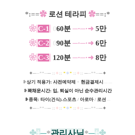
*:==
✿
로션 테라피
✿
==:*
❀
C-1
0
60분
─
·
─
·
➜
5만
❀
C-2
0
90분
─
·
─
·
➜
6만
❀
C-3
120분
─
·
─
·
➜
8만
✦
─
─**─
─
::
✦
:: ​​
*
✶
*
::
✦
::
─
─**─
─
✦
❥
상기 적용가
:
사전
예약제
+
현금
결제시
ㅡㅡ
❥
꽉
채운
시간: 입, 퇴실이 아닌
순수
관리시간
❥
종목: 타이(건식).스포츠
/
아로마
/
로션
ㅡ
✦
─
─**─
─
::
✦
:: ​​
*
✶
*
::
✦
::
─
─**─
─
✦
✤
‡
─
*
관리사님
*
─
‡
✤