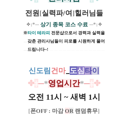
전원
[
실력파/여
]
힐러님들
✧
:*─
상기 종목 코스 수료
─
*:
✧
※
타이
테라피
전문샵으로서 경력과 실력을
ㅡ
갖춘 관리사님들이 피로를 시원하게 풀어
ㅡ
드립니다~!
ㅡㅡㅡㅡㅡㅡㅡㅡㅡㅡㅡㅡㅡ
신도림
건마
_
도
심
타
이
✤
‡
─
*
영업시간
*
─
‡
✤
오전 11시 ~ 새벽 1시
[
폰OFF : 마감
O
R
랜덤휴무
]