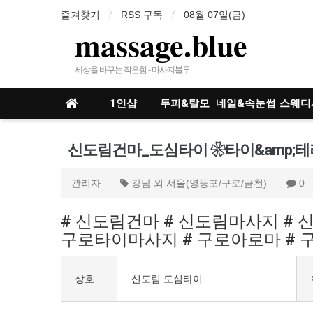
즐겨찾기
RSS 구독
08월 07일(금)
massage.blue
세상을 바꾸는 작은힘 - 마사지블루
1인샵
두피&탈모
네일&속눈썹
스웨디
인샵
신도림건마_​도​심타이 ❀타이&amp
관리자
강남 외 서울(영등포/구로/금천)
0
# 신도림건마 # 신도림마사지 # 
구로타이마사지 # 구로아로마 # 
상호
신도림 도​심타이