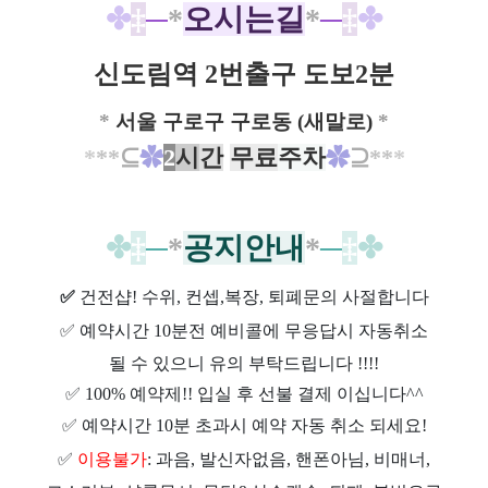
✤
‡
─
*
오시는길
*
─
‡
✤
신도림역 2번출구 도보2
분
*
서울 구로구 구로동 (새말로)
*
*
**
⊆
✿
2
시
간
무료
주차
✿
⊇
**
*
✤
‡
─
*
공지안내
*
─
‡
✤
✅
건전샵
! 수위, 컨셉,복장, 퇴폐문의 사절합니다
✅
예약시간 10분전 예비콜에 무응답시 자동취소
될 수 있으니 유의 부탁드립니다 !!!!
✅
100% 예약제!! 입실 후 선불 결제 이십니다^^
✅
예약시간 10분 초과시 예약 자동 취소 되세요!
✅
이용불가
: 과음, 발신자없음, 핸폰아님, 비매너,