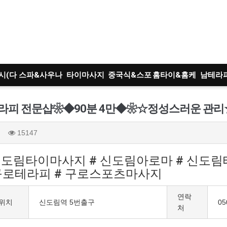
시(다
스파&사우나
타이마사지
중국식&스포
홈타이&홈케
남테라
)
츠
어
트
;테라피 전문샵❀◆90분 4만◆❀☆정성스러운 관리
15147
신도림타이마사지 # 신도림아로마 # 신도림테
구로테라피 # 구로스포츠마사지
연락
위치
신도림역 5번출구
05
처