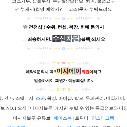
코스거부, 샵룰무시, 무단&상습캔슬, 퇴폐, 불법요구
✅
부재시(희망 예약시간 + 코스)문자 부탁드려요
✦
─
*
*
*
✦
***
::
─
✧
:::
❁
:::
✧
─
::
*
**
✦
*
*
*
─
✦
✿
건전샵!! 수위, 컨셉, 복장, 퇴폐 문의시
수
신
차
단
ㅡ
죄송하지만..
(블랙)되세요
✦
─
*
*
*
✦
***
::
─
✧
:::
❁
:::
✧
─
::
*
**
✦
*
*
*
─
✦
.
✧
❂
✧
──
..
‡‡
.
❂
.
*
✲
*
.
❂
.
‡‡
..
──
✧
❂
✧
.
마
사
데
이
예약&문의시 꼭!!
회원
이라고
말씀하셔야 회원가
적용되십니다.
.
✧
❂
✧
──
..
‡‡
.
❂
.
*
✲
*
.
❂
.
‡‡
..
──
✧
❂
✧
.
 건마, 스웨디시,
스파
, 왁싱, 바버샵, 탈모, 두피관리, 네일케
샵정보 NO.1 오직 "마사지블루"에서만 누릴 수 있는 특급정보와 
마사지블루 유튜브 |
페이스북
| 트위터 |
인스타그램