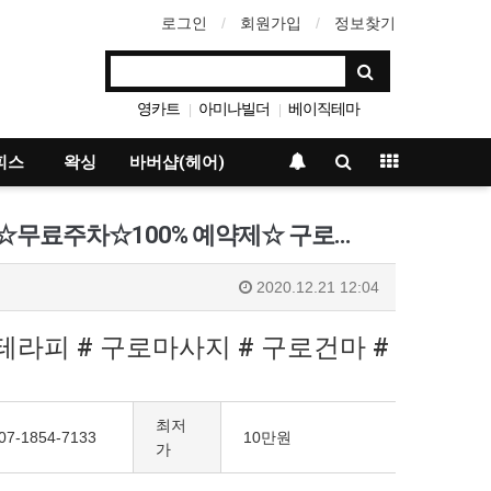
로그인
회원가입
정보찾기
영카트
아미나빌더
베이직테마
|
|
그누보드
|
피스
왁싱
바버샵(헤어)
☆무료주차☆100% 예약제☆ 구로…
2020.12.21 12:04
라피 # 구로마사지 # 구로건마 #
최저
07-1854-7133
10만원
가