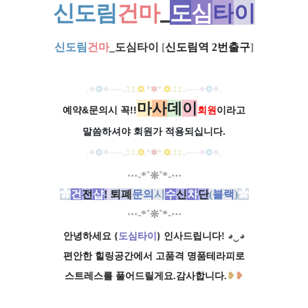
신도림
건마
_
도
심
타
이
신도림
건마
_
도
심
타
이
[
신도림역 2번출구
]
.
✧
❂
✧
──
..
‡‡
.
❂
.
*
✲
*
.
❂
.
‡‡
..
──
✧
❂
✧
.
마
사
데
이
예약&문의시 꼭!!
회원
이라고
말씀하셔야 회원가
적용되십니다.
.
✧
❂
✧
──
..
‡‡
.
❂
.
*
✲
*
.
❂
.
‡‡
..
──
✧
❂
✧
.
​···-*˚❊˚*-···
✿
건
전
샵
!
퇴폐
문의
시
수
신
차
단
(
블랙
)
✿
​···-*˚❊˚*-···
안녕하세요 {
도심타이
} 인사드립니다!
◕‿◕
편안한 힐링공간에서 고품격 명품테라피로
스트레스를 풀어드릴게요.감사합니다.
❥
❥