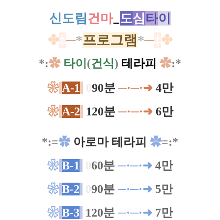
신도림
건마
_
도
심
타
이
✤
‡
─
*
프로그램
*
─
‡
✤
*:
✿
타이
(
건식
)
테라피
✿
:
*
❀
A-1
0
90분
─
·
─·
➜
4만
❀
A-2
120분
─
·
─·
➜
6만
*:=
✿
아로마 테라피
✿
=:*
❀
B-1
0
60분
─
·─·➜
4만
❀
B-2
0
90분
─
·─·➜
5만
❀
B-3
120분
─
·─·➜
7만