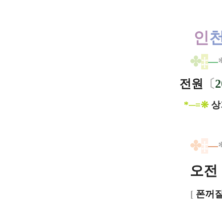
인
✤
‡
─
전원
〔
*─=❊
상
✤
‡
─
오전 
[
폰꺼