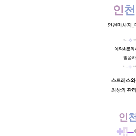
인
천
인천마사지_
*
···
❖
*
예약&문의시
말씀하
❖
*
···
*
스트레스와 
최상의 관
인
✤
‡
─