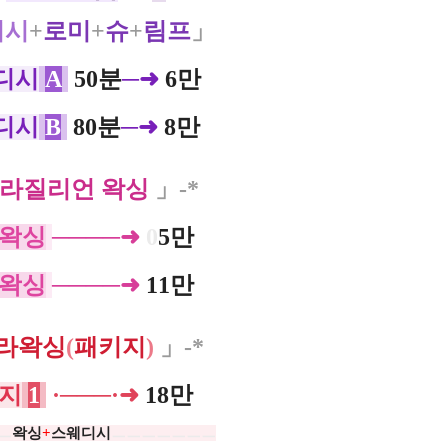
디시
+
로미
+
슈
+
림프
」
디시
A
50분
─➜
6만
디시
B
80분
─➜
8만
라질리언 왁싱
」-*
왁
싱
────➜
0
5만
왁
싱
────➜
11만
라왁싱
(
패키지
)
」-*
지
1
·
───·➜
18만
ㅡ
왁싱
+
스웨디시
ㅡㅡㅡㅡㅡㅡㅡ