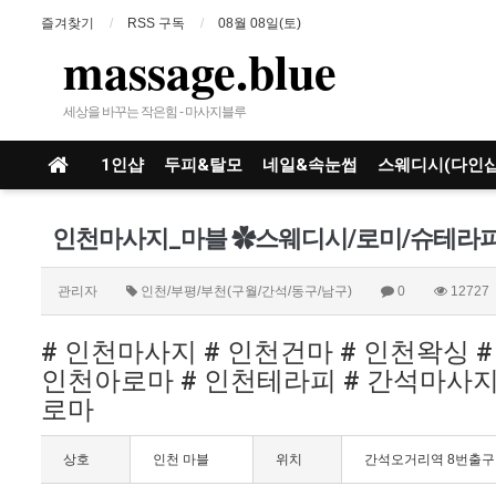
즐겨찾기
RSS 구독
08월 08일(토)
massage.blue
세상을 바꾸는 작은힘 - 마사지블루
1인샵
두피&탈모
네일&속눈썹
스웨디시(다인샵
관리자
인천/부평/부천(구월/간석/동구/남구)
0
12727
# 인천마사지 # 인천건마 # 인천왁싱 
인천아로마 # 인천테라피 # 간석마사지 
로마
상호
인천 마블
위치
간석오거리역 8번출구