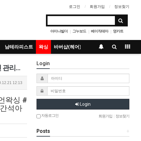
로그인
회원가입
정보찾기
아미나빌더
그누보드
베이직테마
영카트
|
|
|
남테라피스트
왁싱
바버샵(헤어)
Login
인천마사지_마블 ✿스웨디시/로미/슈테라피/림프관리 &amp; 왁싱 전문샵✿ 전원 젊은 한국인 관리사님 ✿♡ ๑◕‿◕๑…
.12.21 12:13
언왁싱 #
Login
 간석아
자동로그인
회원가입
|
정보찾기
Posts
+