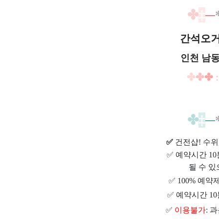
✤
‡
─
간석오
인천 남동
✤
✤
✤
:
✤
‡
─
✅
건전샵
! 수
✅
예약시간 1
될 수 있
✅
100% 예약
✅
예약시간 10
✅
이용불가
: 