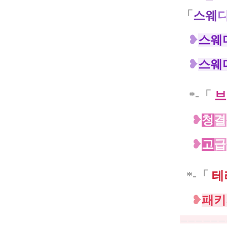
「
스웨
❥
스웨
❥
스웨
*-「
브
❥
청
결
❥
고
급
*-「
테
❥
패키
ㅡㅡㅡㅡㅡㅡ