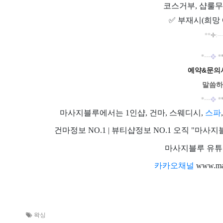
코스거부, 샵룰무
✅
부재시(희망 
**
✢
:
─
❖
*
···
*
예약&문의시
말씀하
❖
*
···
*
마사지블루에서는 1인샵, 건마, 스웨디시,
스파
건마정보 NO.1 | 뷰티샵정보 NO.1 오직 "
마사지블루 유튜브
카카오채널
www.mas
왁싱