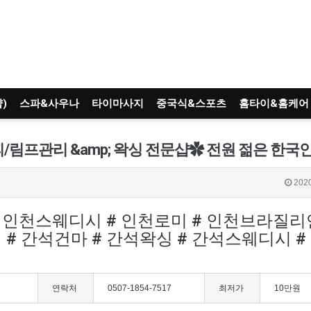
)
스파&사우나
타이마사지
중국식&스포츠
홈타이&홈케어
2020
# 인천스웨디시 # 인천로미 # 인천브라질리
# 간석건마 # 간석왁싱 # 간석스웨디시 #
연락처
0507-1854-7517
최저가
10만원