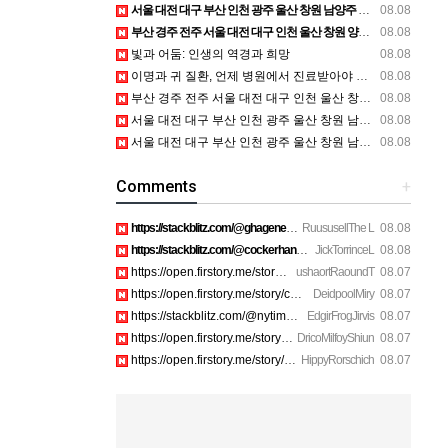
서울 대전 대구 부산 인천 광주 울산 창원 남양주 이혼전문변호사 정보
08.08
부산 경주 전주 서울 대전 대구 인천 울산 창원 양산 포항 천안 평택 용인 고양 성남 수원 일수, 미용학원, 가족사진, 점집, 한복대여, 독학재수학원, 재회부적 정보
08.08
빛과 어둠: 인생의 역경과 희망
08.08
이명과 귀 질환, 언제 병원에서 진료받아야 할까요?
08.08
부산 경주 전주 서울 대전 대구 인천 울산 창원 양산 포항 천안 평택 용인 고양 성남 수원 일수, 미용학원, 가족사진, 점집, 한복대여, 독학재수학원, 재회부적 정보
08.08
서울 대전 대구 부산 인천 광주 울산 창원 남양주 이혼전문변호사 정보
08.08
서울 대전 대구 부산 인천 광주 울산 창원 남양주 이혼전문변호사 정보
08.08
Comments
+
https://stackblitz.com/@ghagenes74/collections/what-happens-…
RuususellThe L
08.08
https://stackblitz.com/@cockerhanstartup/collections/help__-…
JickTorrinceL
08.08
https://open.firstory.me/story/cmsip2pjw1a3701z6ftwa1gpl htt…
ushaortRaoundT
08.07
https://open.firstory.me/story/cmsiqku8m17ah01yqc4c6208e htt…
DeidpoolMiry
08.07
https://stackblitz.com/@nytimes/collections/how-to-turn-off-…
EdgirFrogJirvis
08.07
https://open.firstory.me/story/cmsiozsiy17o601yk4yp1bpeu htt…
DricoMilfoyShiun
08.07
https://open.firstory.me/story/cmsiqkyx2175p01xi1dox23a6 htt…
HippyRorschich
08.07