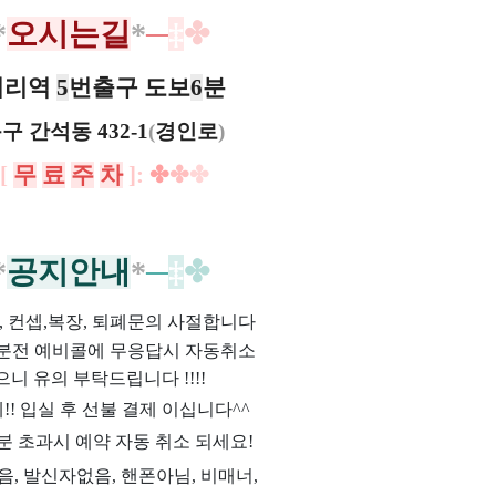
*
오시는길
*
─
‡
✤
거리역
5
번출구 도보
6
분
구 간석동 432-1
(
경인로
)
[
무
료
주
차
]:​
✤
✤
✤
*
공지안내
*
─
‡
✤
위, 컨셉,복장, 퇴폐문의 사절합니다
0분전 예비콜에 무응답시 자동취소
으니 유의 부탁드립니다 !!!!
제!! 입실 후 선불 결제 이십니다^^
분 초과시 예약 자동 취소 되세요!
과음, 발신자없음, 핸폰아님, 비매너,