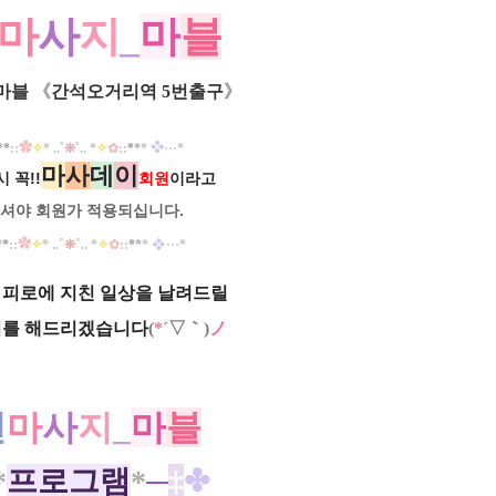
마
사
지
_
마
블
마블
《
간석오거리역 5번출구
》
*
*
::
✿
✧
* ..
˚
❊
˚
.. *
✧
✿
::
*
*
*
❖
···
*
마
사
데
이
 꼭!!
회원
이라고
셔야 회원가
적용되십니다.
✿
✧
˚
❊
˚
✧
✿
❖
*
*
::
* ..
.. *
::
*
*
*
···
*
피로에 지친 일상을 날려드릴
리를 해드리겠습니다
(
*
´▽｀)
ノ
천
마
사
지
_
마
블
*
프로그램
*
─
‡
✤