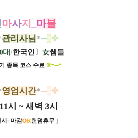
천
마
사
지
_
마
블
*
관리사님
*
─
‡
✤
20대
/
한국인
〕
女
쌤들
기 종목 코스 수료
❊=─​*
*
영업시간
*
─
‡
✤
11시 ~ 새벽 3시
질시
:
마감
O
R
랜덤휴무
]