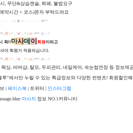
시, 무단&상습캔슬, 퇴폐, 불법요구
예약시간 + 코스)문자 부탁드려요
─
─∽----
‡‡
✲
​
‡‡
----
∽
─
─
─
:
✢
*
*
✿
✧
˚
❊
˚
✧
✿
❖
*
*
::
* ..
.. *
::
*
*
*
···
*
마
사
데
이
 꼭!!
회원
이라고
셔야 회원가
적용되십니다.
✿
✧
˚
❊
˚
✧
✿
❖
*
*
::
* ..
.. *
::
*
*
*
···
*
, 왁싱, 바버샵, 탈모, 두피관리, 네일케어, 속눈썹연장 등 정보제
마사지블루"에서만 누릴 수 있는 특급정보와 다양한 컨텐츠! 회원할인
 |
페이스북
| 트위터 |
인스타그램
sage.blue
마사지
정보 NO.1커뮤니티