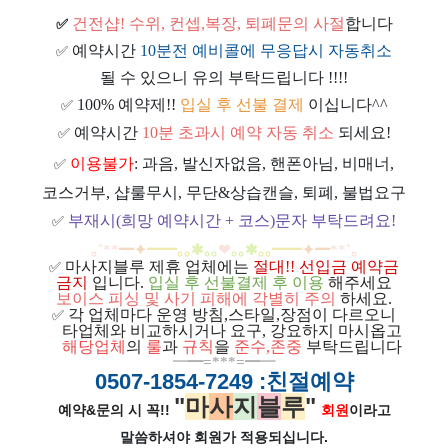
건전샵
! 수위, 컨셉,복장, 퇴폐문의 사절
합니다
✅
예약시간
10분전 예비콜에 무응답시 자동취소
✅
될 수 있으니 유의 부탁드립니다 !!!!
100% 예약제!!
입실 후 선불 결제
이십니다^^
✅
예약시간
10분 초과시 예약 자동 취소
되세요!
✅
이용불가
: 과음, 발신자없음, 핸폰아님, 비매너,
✅
코스거부, 샵룰무시, 무단&상습캔슬, 퇴폐, 불법요구
부재시(희망 예약시간 + 코스)문자 부탁드려요!
✅
｡
˚
**
━
✦
━
━
｡｡
✱｡｡
❤
｡｡
✱
｡｡
━
━
✦
━
**
˚
｡
마사지블루 제휴 업체에는
절대!! 선입금 예약금
✅
금지
입니다.
입실 후 선불결제 후 이용
해주세요
보이스 피싱 및 사기 피해에 각별히 주의
하세요.
각 업체마다 운영 방침,스타일,장점이 다르오니
✅
ㅡ
타업체와 비교하시거나 요구, 강요하지 마시옵고
ㅡ
해당업체
의
룰
과
규칙
을
준
수
,
존중
부탁드립니다
━
━=***=━
━
0507-1854-7249
:친절예약
"
마
사
지
블
루
"
예약&문의 시 꼭!!
회원
이라고
말씀하셔야 회원가
적용되십니다.