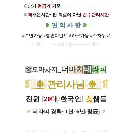
※
상기
현금가
기준
ㅡㅡㅡㅡ
ㅡ
ㅡ
ㅡ
ㅡ
ㅡ
ㅡ
ㅡ
※
꽉
채운시간: 입.퇴실이 아닌
순수관리시간
❥
편 의 사 항
❥
#수면가능 #할인이벤트 #카드가능 #주차무료
*
::
❂
::
─
─∽----
‡‡
♥
​
‡‡
----
∽----
::
❂
::
*
더
마
치
테
라
피
송
도마사지_
❡
_
❋
-
관리사님
-
❋
_
❡
전원
[
20대
/
한국인
]
女
쌤들
✧
테라피 경력: 1년~6년
(
평균
)
✧