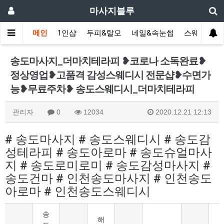
마사지블루
메인
1인샵
두피&탈모
네일&속눈썹
스웨디시(다
송도마사지_더마치테라피 ❥코로나 소독완료❥
정상영업❥고품격 감성스웨디시 전문샵❥수면가
능❥무료주차❥ 송도스웨디시_더마치테라피
관리자
0
12034
2020.12.21 12:13
# 송도마사지 # 송도스웨디시 # 송도감
성테라피 # 송도아로마 # 송도슈얼마사
지 # 송도로미로미 # 송도감성마사지 #
송도건마 # 인천송도마사지 # 인천송도
아로마 # 인천송도스웨디시
송
해