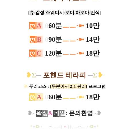
[
슈
/
감
성
/
스
웨디시
/
로
미
/
아로
마
/
건
식
]
ღ
A
.
0
60분
ㅡ
ㅡ
·
➼
10만
ღ
B
.
0
90분
ㅡ
ㅡ
·
➼
14만
ღ
C
.
120분
ㅡ
ㅡ
·
➼
18만
❥
Σ
─
포핸드 테라피
─
Σ
❥
※
두리코스 :
[두분이서 2:1 관리]
프로그램
ღ
A
.
0
60분
ㅡ
ㅡ
·
➼
18만
​❥-
왁
싱
&
네
일
: 문의환영
-
❥
*
::
❂
::
─
─∽----
‡‡
♥
​
‡‡
----
∽----
::
❂
::
*