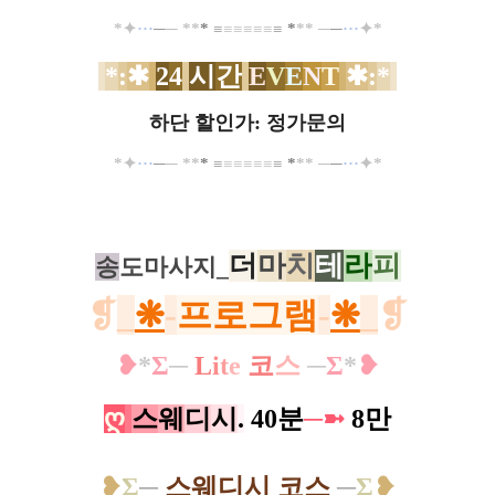
*
✦
··
·
─
─
*
*
*
≡
≡
≡
≡
≡
≡
≡
*
*
*
─
─
··
·
✦
*
*
:
✱
2
4
시
간
E
V
E
N
T
✱
:
*
하단 할인가: 정가문의
*
✦
··
·
─
─
*
*
*
≡
≡
≡
≡
≡
≡
≡
*
*
*
─
─
··
·
✦
*
더
마
치
테
라
피
송
도마사지_
❡
_
❋
-
프로그램
-
❋
_
❡
❥
*
Σ
─
L
i
t
e
코
스
─
Σ
*
❥
ღ
스
웨
디
시
.
40분
─
➼
8만​
❥
Σ
─
스웨디시 코스
─
Σ
❥