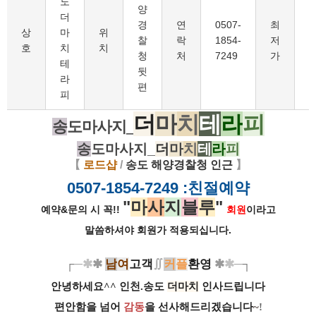
도
양
더
경
연
0507-
최
8
상
마
위
찰
락
1854-
저
호
치
치
청
처
7249
가
테
뒷
라
편
피
더
마
치
테
라
피
송
도마사지_
송
도마사지_
더
마
치
테
라
피
【
로드샵
/
송도 해양경찰청 인근
】
0507-1854-7249
:친절예약
"
마
사
지
블
루
"
예약&문의 시 꼭!!
회원
이라고
말씀하셔야 회원가
적용되십니다.
┌
─
✱
✱
남
여
고객
∬
커
플
환영
✱
✱
─
┐
안녕하세요^^ 인천.송도
더마치
인사드립니다
편안함을 넘어
감동
을 선사해드리겠습니다
~
!