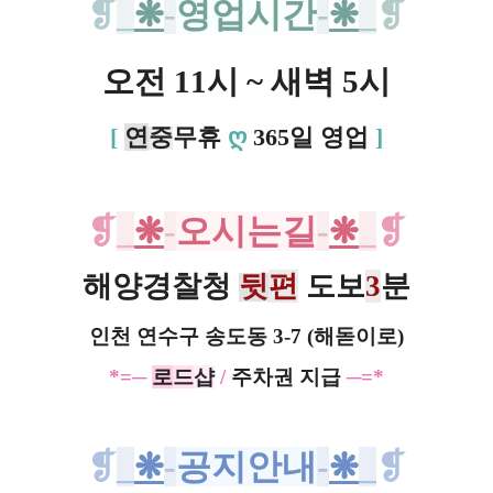
❡
_
❋
-
영업시간
-
❋
_
❡
오전 11시 ~ 새벽 5시
[
연
중
무휴
ღ
365일 영업
]
❡
_
❋
-
오시는길
-
❋
_
❡
해양경찰청
뒷
편
도보
3
분
인천 연수구 송도동 3-7 (해돋이로)
*=
─
로
드
샵
/
주차권 지급
─=*
❡
_
❋
-
공지안내
-
❋
_
❡