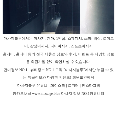
마사지블루에서는 마사지,
건마
, 1인샵,
스웨디시
, 스파, 왁싱, 로미로
미, 감성마사지,
타이마사지
, 스포츠마사지
홈케어,
홈타이
등의 전국 제휴점 정보와 후기, 이벤트 등 다양한 정보
를 회원가입 없이 확인하실 수 있습니다.
건마정보 NO.1 | 뷰티정보 NO.1 오직 "마사지블루"에서만 누릴 수 있
는 특급정보와 다양한 컨텐츠! 회원할인혜택
마사지블루 유튜브 |
페이스북
| 트위터 |
인스타그램
카카오채널
www.massage.blue
마사지
정보 NO.1커뮤니티