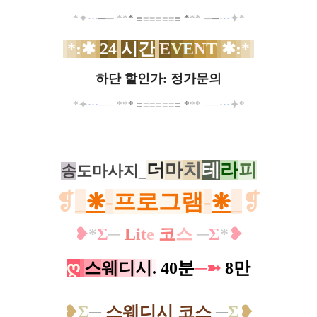
*
✦
··
·
─
─
*
*
*
≡
≡
≡
≡
≡
≡
≡
*
*
*
─
─
··
·
✦
*
*
:
✱
2
4
시
간
E
V
E
N
T
✱
:
*
하단 할인가: 정가문의
*
✦
··
·
─
─
*
*
*
≡
≡
≡
≡
≡
≡
≡
*
*
*
─
─
··
·
✦
*
더
마
치
테
라
피
송
도마사지_
❡
_
❋
-
프로그램
-
❋
_
❡
❥
*
Σ
─
L
i
t
e
코
스
─
Σ
*
❥
ღ
스
웨
디
시
.
40분
─
➼
8만​
❥
Σ
─
스웨디시 코스
─
Σ
❥