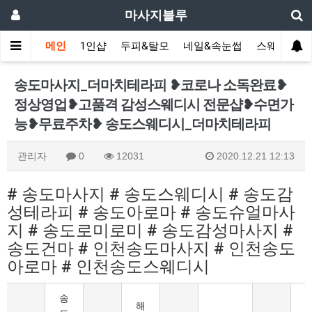
마사지블루
메인
1인샵
두피&탈모
네일&속눈썹
스웨디시(다
송도마사지_더마치테라피 ❥코로나 소독완료❥
정상영업❥고품격 감성스웨디시 전문샵❥수면가
능❥무료주차❥ 송도스웨디시_더마치테라피
관리자
0
12031
2020.12.21 12:13
# 송도마사지 # 송도스웨디시 # 송도감
성테라피 # 송도아로마 # 송도슈얼마사
지 # 송도로미로미 # 송도감성마사지 #
송도건마 # 인천송도마사지 # 인천송도
아로마 # 인천송도스웨디시
송
해