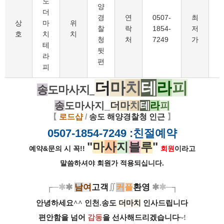
도
양
더
경
연
0507-
최
8
상
마
위
찰
락
1854-
저
호
치
치
청
처
7249
가
테
뒷
라
편
피
더
마
치
테
라
피
송
도마사지_
송
도마사지_
더
마
치
테
라
피
【
로드샵
/
송도 해양경찰청 인근
】
0507-1854-7249
:친절예약
"
마
사
지
블
루
"
예약&문의 시 꼭!!
회원
이라고
말씀하셔야 회원가
적용되십니다.
┌
─
✱
✱
남
여
고객
∬
커
플
환영
✱
✱
─
┐
안녕하세요^^ 인천.송도
더마치
인사드립니다
편안함을 넘어
감동
을 선사해드리겠습니다
~
!