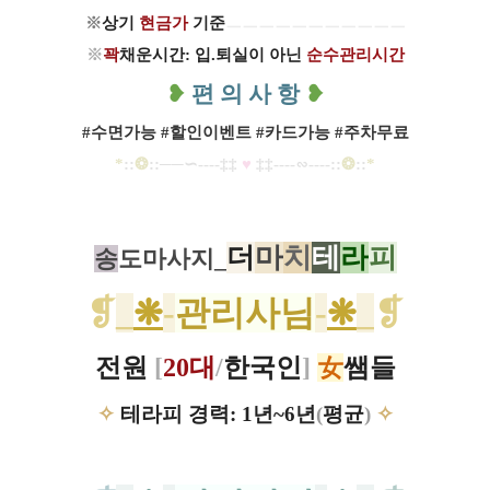
※
상기
현금가
기준
ㅡㅡㅡㅡ
ㅡ
ㅡ
ㅡ
ㅡ
ㅡ
ㅡ
ㅡ
※
꽉
채운시간: 입.퇴실이 아닌
순수관리시간
❥
편 의 사 항
❥
#수면가능 #할인이벤트 #카드가능 #주차무료
*
::
❂
::
─
─∽----
‡‡
♥
​
‡‡
----
∽----
::
❂
::
*
더
마
치
테
라
피
송
도마사지_
❡
_
❋
-
관리사님
-
❋
_
❡
전원
[
20대
/
한국인
]
女
쌤들
✧
테라피 경력: 1년~6년
(
평균
)
✧