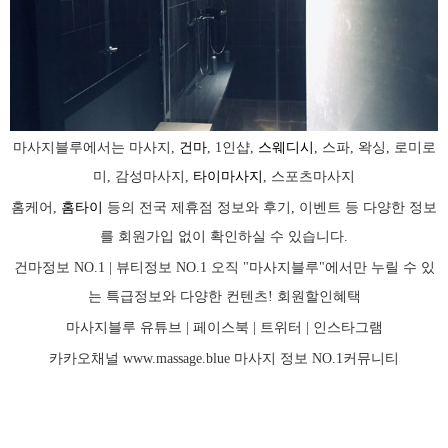
마사지블루에서는 마사지,
건마
, 1인샵,
스웨디시
, 스파, 왁싱, 로미로
미, 감성마사지,
타이마사지
, 스포츠마사지
홈케어,
홈타이
등의 전국 제휴점 정보와 후기, 이벤트 등 다양한 정보
를 회원가입 없이 확인하실 수 있습니다.
건마정보 NO.1 | 뷰티정보 NO.1 오직 "마사지블루"에서만 누릴 수 있
는 특급정보와 다양한 컨텐츠! 회원할인혜택
마사지블루 유튜브 |
페이스북
| 트위터 |
인스타그램
카카오채널
www.massage.blue
마사지
정보 NO.1커뮤니티