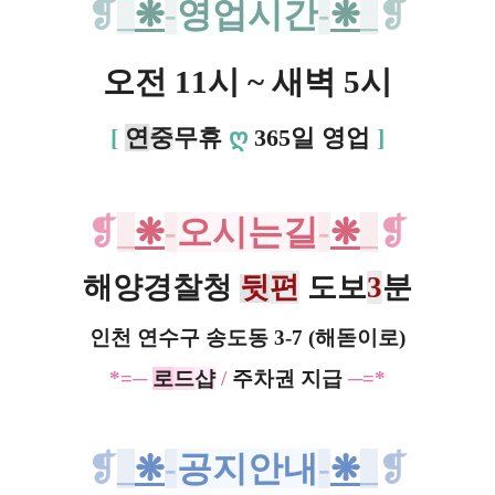
❡
_
❋
-
영업시간
-
❋
_
❡
오전 11시 ~ 새벽 5시
[
연
중
무휴
ღ
365일 영업
]
❡
_
❋
-
오시는길
-
❋
_
❡
해양경찰청
뒷
편
도보
3
분
인천 연수구 송도동 3-7 (해돋이로)
*=
─
로
드
샵
/
주차권 지급
─=*
❡
_
❋
-
공지안내
-
❋
_
❡