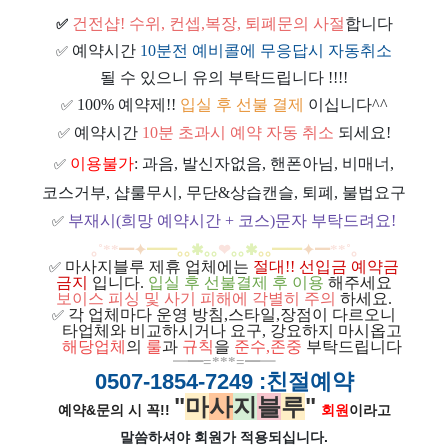
건전샵
! 수위, 컨셉,복장, 퇴폐문의 사절
합니다
✅
예약시간
10분전 예비콜에 무응답시 자동취소
✅
될 수 있으니 유의 부탁드립니다 !!!!
100% 예약제!!
입실 후 선불 결제
이십니다^^
✅
예약시간
10분 초과시 예약 자동 취소
되세요!
✅
이용불가
: 과음, 발신자없음, 핸폰아님, 비매너,
✅
코스거부, 샵룰무시, 무단&상습캔슬, 퇴폐, 불법요구
부재시(희망 예약시간 + 코스)문자 부탁드려요!
✅
｡
˚
**
━
✦
━
━
｡｡
✱｡｡
❤
｡｡
✱
｡｡
━
━
✦
━
**
˚
｡
마사지블루 제휴 업체에는
절대!! 선입금 예약금
✅
금지
입니다.
입실 후 선불결제 후 이용
해주세요
보이스 피싱 및 사기 피해에 각별히 주의
하세요.
각 업체마다 운영 방침,스타일,장점이 다르오니
✅
ㅡ
타업체와 비교하시거나 요구, 강요하지 마시옵고
ㅡ
해당업체
의
룰
과
규칙
을
준
수
,
존중
부탁드립니다
━
━=***=━
━
0507-1854-7249
:친절예약
"
마
사
지
블
루
"
예약&문의 시 꼭!!
회원
이라고
말씀하셔야 회원가
적용되십니다.