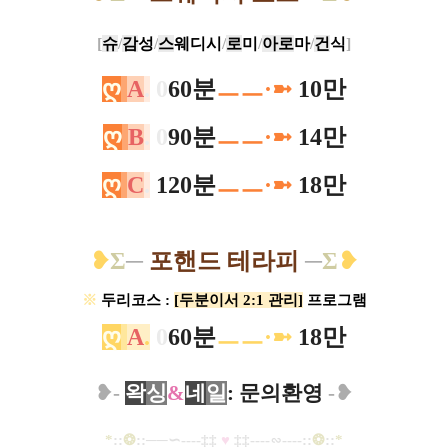
[
슈
/
감
성
/
스
웨디시
/
로
미
/
아로
마
/
건
식
]
ღ
A
.
0
60분
ㅡ
ㅡ
·
➼
10만
ღ
B
.
0
90분
ㅡ
ㅡ
·
➼
14만
ღ
C
.
120분
ㅡ
ㅡ
·
➼
18만
❥
Σ
─
포핸드 테라피
─
Σ
❥
※
두리코스 :
[두분이서 2:1 관리]
프로그램
ღ
A
.
0
60분
ㅡ
ㅡ
·
➼
18만
​❥-
왁
싱
&
네
일
: 문의환영
-
❥
*
::
❂
::
─
─∽----
‡‡
♥
​
‡‡
----
∽----
::
❂
::
*